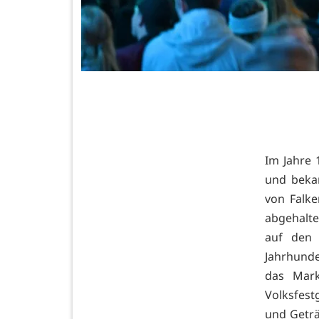
Im Jahre 
und beka
von Falke
abgehalte
auf den 
Jahrhunde
das Mark
Volksfest
und Getr