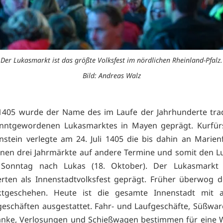
Der Lukasmarkt ist das größte Volksfest im nördlichen Rheinland-Pfalz.
Bild: Andreas Walz
1405 wurde der Name des im Laufe der Jahrhunderte trad
nntgewordenen Lukasmarktes in Mayen geprägt. Kurfür
nstein verlegte am 24. Juli 1405 die bis dahin an Marien
nen drei Jahrmärkte auf andere Termine und somit den 
Sonntag nach Lukas (18. Oktober). Der Lukasmarkt 
rten als Innenstadtvolksfest geprägt. Früher überwog 
tgeschehen. Heute ist die gesamte Innenstadt mit at
geschäften ausgestattet. Fahr- und Laufgeschäfte, Süßwar
änke, Verlosungen und Schießwagen bestimmen für eine 