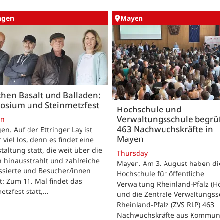
ingen
Mayen
hen Basalt und Balladen:
osium und Steinmetzfest
Hochschule und
Verwaltungsschule begr
rn
463 Nachwuchskräfte in
gen. Auf der Ettringer Lay ist
Mayen
 viel los, denn es findet eine
taltung statt, die weit über die
Thursday
 hinausstrahlt und zahlreiche
Mayen. Am 3. August haben di
ssierte und Besucher/innen
Hochschule für öffentliche
t: Zum 11. Mal findet das
Verwaltung Rheinland-Pfalz (H
etzfest statt,…
und die Zentrale Verwaltungss
Rheinland-Pfalz (ZVS RLP) 463
Nachwuchskräfte aus Kommun