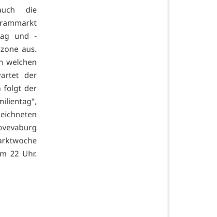
auch die
 Krammarkt
tag und -
zone aus.
in welchen
artet der
folgt der
ilientag",
zeichneten
ovevaburg
arktwoche
m 22 Uhr.