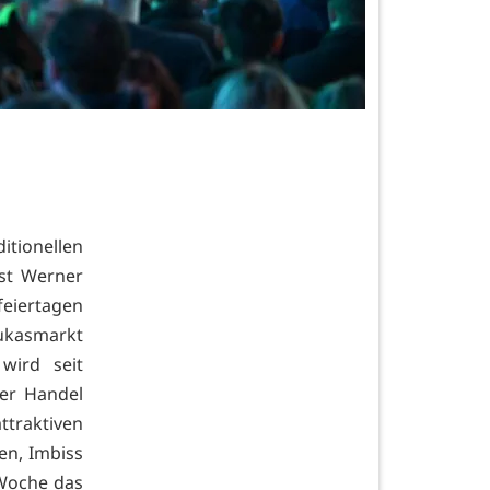
itionellen
st Werner
feiertagen
Lukasmarkt
wird seit
der Handel
traktiven
en, Imbiss
Woche das