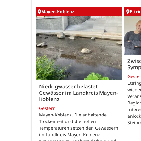
Mayen-Koblenz
Ettr
Zwisc
Symp
Geste
Ettrin
Niedrigwasser belastet
wieder
Gewässer im Landkreis Mayen-
Verans
Koblenz
Region
Gestern
Intere
Mayen-Koblenz. Die anhaltende
anlock
Trockenheit und die hohen
Steinm
Temperaturen setzen den Gewässern
im Landkreis Mayen-Koblenz