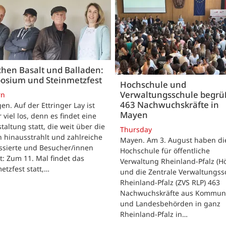
hen Basalt und Balladen:
osium und Steinmetzfest
Hochschule und
Verwaltungsschule begr
rn
463 Nachwuchskräfte in
gen. Auf der Ettringer Lay ist
Mayen
 viel los, denn es findet eine
taltung statt, die weit über die
Thursday
 hinausstrahlt und zahlreiche
Mayen. Am 3. August haben di
ssierte und Besucher/innen
Hochschule für öffentliche
t: Zum 11. Mal findet das
Verwaltung Rheinland-Pfalz (H
etzfest statt,…
und die Zentrale Verwaltungss
Rheinland-Pfalz (ZVS RLP) 463
Nachwuchskräfte aus Kommun
und Landesbehörden in ganz
Rheinland-Pfalz in…