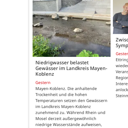
Zwisc
Symp
Geste
Ettrin
Niedrigwasser belastet
wieder
Gewässer im Landkreis Mayen-
Verans
Koblenz
Region
Gestern
Intere
Mayen-Koblenz. Die anhaltende
anlock
Trockenheit und die hohen
Steinm
Temperaturen setzen den Gewässern
im Landkreis Mayen-Koblenz
zunehmend zu. Während Rhein und
Mosel derzeit außergewöhnlich
niedrige Wasserstände aufweisen,