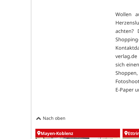
Wollen a
Herzenslu
achten? 
Shopping
Kontaktd
verlag.d
sich eine
Shoppen, 
Fotoshoot
E-Paper u
Nach oben
Mayen-Koblenz
Ettr