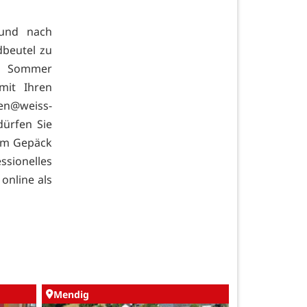
 und nach
dbeutel zu
re Sommer
mit Ihren
en@weiss-
dürfen Sie
 im Gepäck
ssionelles
online als
Mendig