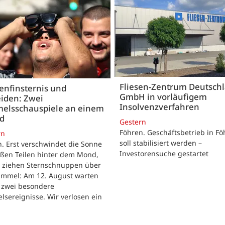
Fliesen-Zentrum Deutsch
enfinsternis und
GmbH in vorläufigem
iden: Zwei
Insolvenzverfahren
elsschauspiele an einem
nd
Gestern
Föhren. Geschäftsbetrieb in Fö
rn
soll stabilisiert werden –
. Erst verschwindet die Sonne
Investorensuche gestartet
oßen Teilen hinter dem Mond,
r ziehen Sternschnuppen über
immel: Am 12. August warten
h zwei besondere
sereignisse. Wir verlosen ein