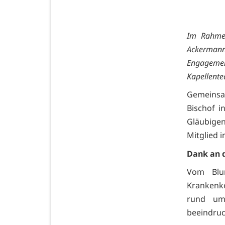
Im Rahmen
Ackermann 
Engageme
Kapellente
Gemeinsa
Bischof i
Gläubigen
Mitglied 
Dank an 
Vom Blu
Krankenk
rund um
beeindruc