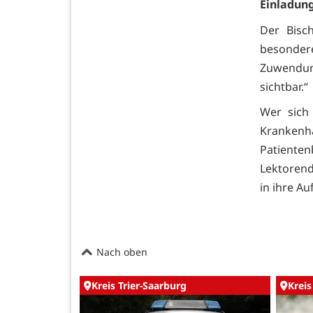
Einladun
Der Bisc
besonder
Zuwendun
sichtbar.“
Wer sich
Krankenh
Patien
Lektorend
in ihre Au
Nach oben
Kreis Trier-Saarburg
Kreis