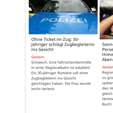
Ohne Ticket im Zug: 30-
Jähriger schlägt Zugbegleiterin
Sonn
ins Gesicht
Perse
Himm
Gestern
Abe
Schweich. Eine Fahrscheinkontrolle
Geste
in einer Regionalbahn ist eskaliert:
Region
Ein 30-Jähriger Rumäne soll einer
zu gr
Zugbegleiterin ins Gesicht
späte
geschlagen haben. Die Frau wurde
den H
leicht verletzt.
gleic
Himmel
Buch!