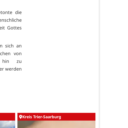
tonte die
nschliche
it Gottes
n sich an
ichen von
 hin zu
der werden
Kreis Trier-Saarburg