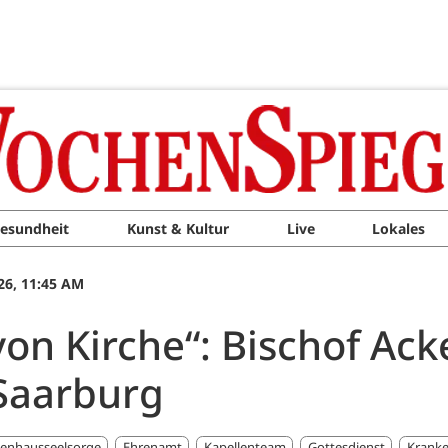
esundheit
Kunst & Kultur
Live
Lokales
26, 11:45 AM
von Kirche“: Bischof Ac
Saarburg
enhausseelsorge
Ehrenamt
Kapellenteam
Gottesdienst
Kranke