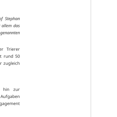
of Stephan
r allem das
genannten
r Trierer
it rund 50
r zugleich
 hin zur
 Aufgaben
gagement