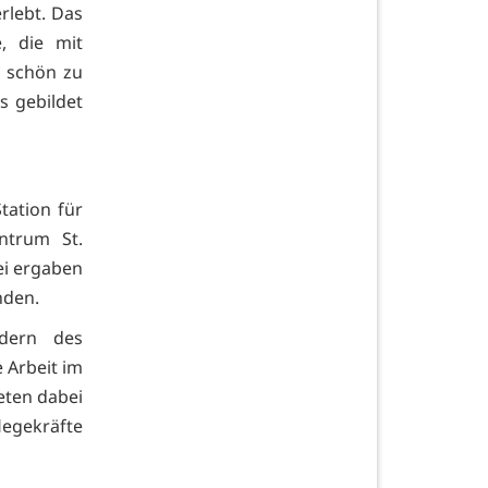
rlebt. Das
, die mit
 schön zu
s gebildet
tation für
ntrum St.
ei ergaben
nden.
dern des
 Arbeit im
eten dabei
legekräfte