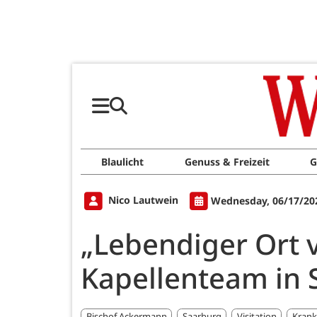
Blaulicht
Genuss & Freizeit
G
Nico Lautwein
Wednesday, 06/17/20
„Lebendiger Ort 
Kapellenteam in 
Bischof Ackermann
Saarburg
Visitation
Krank