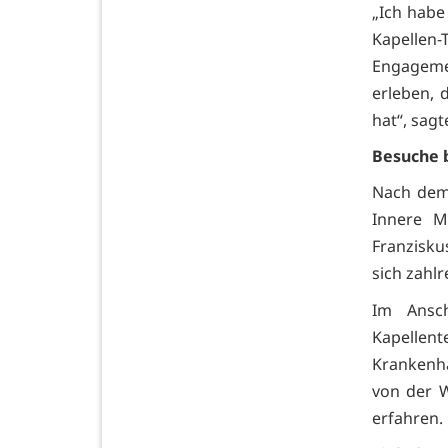
„Ich habe
Kapellen
Engageme
erleben, 
hat“, sag
Besuche 
Nach dem 
Innere M
Franzisku
sich zahl
Im Ansc
Kapellent
Krankenha
von der W
erfahren.