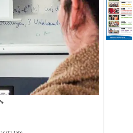
lg.
nstaltete