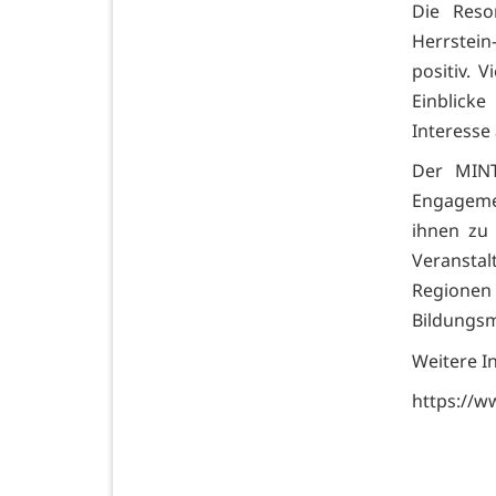
Die Reso
Herrstei
positiv. 
Einblick
Interesse
Der MINT
Engagemen
ihnen zu 
Veransta
Region
Bildungsm
Weitere I
https://