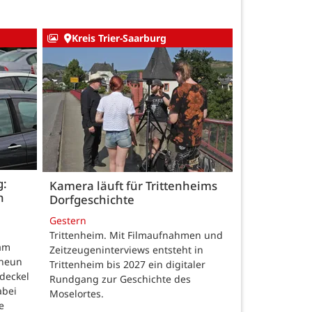
Kreis Trier-Saarburg
g:
Kamera läuft für Trittenheims
n
Dorfgeschichte
Gestern
Trittenheim. Mit Filmaufnahmen und
am
Zeitzeugeninterviews entsteht in
neun
Trittenheim bis 2027 ein digitaler
deckel
Rundgang zur Geschichte des
abei
Moselortes.
e