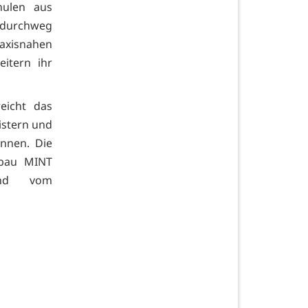
hulen aus
 durchweg
raxisnahen
itern ihr
eicht das
istern und
önnen. Die
sbau MINT
und vom