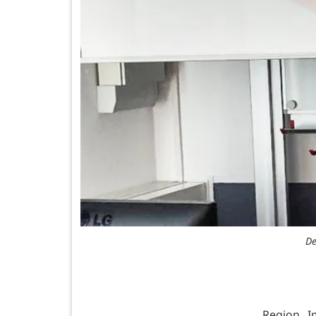
De
Region. 