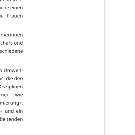
oche einen
ge Frauen
ehmerinnen
schaft und
rschiedene
m Umwelt-
s, die den
sziplinen
emen wie
mierung«,
z« und ein
beitenden