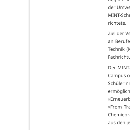
der Umwel
MINT-Sch
richtete.
Ziel der 
an Berufe
Technik (
Fachricht
Der MINT
Campus or
Schüleri
ermögli
»Erneuer
»From Tra
Chemiepr
aus den j