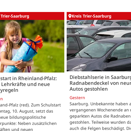
 Trier-Saarburg
Kreis Trier-Saarburg
Diebstahlserie in Saarbur
start in Rheinland-Pfalz:
Radnabendeckel von neu
 Lehrkräfte und neue
Autos gestohlen
yregeln
Gestern
rn
Saarburg. Unbekannte haben 
and-Pfalz (red). Zum Schulstart
vergangenen Wochenende an 
tag, 10. August, setzt das
geparkten Autos die Radnaben
eue bildungspolitische
gestohlen. Teilweise wurden d
rpunkte: Neben zusätzlichen
auch die Felgen beschädigt. Di
räften und neuen