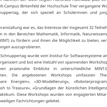
t-Campus Birkenfeld der Hochschule Trier vergangene W
nuppertag, der sich speziell an Schülerinnen und jun
Veranstaltung war es, das Interesse der insgesamt 32 Teiln
n in den Bereichen Mathematik, Informatik, Naturwissen
MINT) zu fördern und ihnen die Möglichkeit zu bieten, ve
ungen auszuprobieren.
-Schnuppertag wurde vom Institut für Softwaresysteme a
ganisiert und bot eine Vielzahl von spannenden Workshop
nnen praxisnahe Einblicke in unterschiedliche MINT-Di
chten. Die angebotenen Workshops umfassten Th
bare Energien«, »3D-Modellierung«, »Roboterprogram
sh to Treasure«, »Grundlagen der Künstlichen Intelligen
aktikum. Diese Workshops wurden von engagierten Mitar
eweiligen Fachrichtungen geleitet.