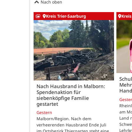
Nach oben
Kreis Trier-Saarburg
Kreis
Schul
Mehr
Nach Hausbrand in Malborn:
Hand
Spendenaktion für
siebenköpfige Familie
Geste
gestartet
Rheinl
am Mon
Gestern
Land n
Malborn/Region. Nach dem
Schwe
verheerenden Hausbrand Ende Juli
Lehrk
im Ortsbezirk Thiergarten steht eine