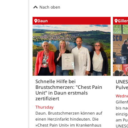
Nach oben
Daun
Gille
Schnelle Hilfe bei
UNES
Brustschmerzen: "Chest Pain
Pulve
Unit" in Daun erstmals
Wedn
zertifiziert
Gillen
Thursday
bis n
Daun. Brustschmerzen können auf
einzig
einen Herzinfarkt hindeuten. Die
am Pul
»Chest Pain Unit« im Krankenhaus
UNESC