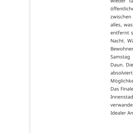
wieder t
öffentli
zwischen 
alles, wa
entfernt 
Nacht. Wä
Bewohner
Samstag 
Daun. Di
absolvie
Möglichke
Das Finale
Innenstad
verwandel
Idealer A