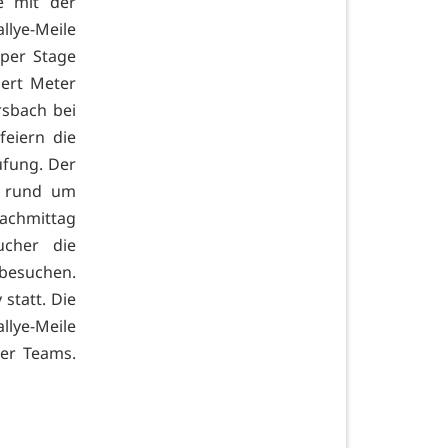
e mit der
lye-Meile
uper Stage
dert Meter
rsbach bei
feiern die
fung. Der
n rund um
achmittag
ucher die
 besuchen.
 statt. Die
llye-Meile
ler Teams.