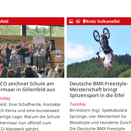
nfeld
Kreis Vulkaneifel
CO zeichnet Schule am
Deutsche BMX-Freestyle-
rmaar in Gillenfeld aus
Meisterschaft bringt
Spitzensport in die Eifel
esday
Tuesday
feld. Eine Schafherde, Kontakte
Birresborn (hg). Spektakuläre
ach Kenia und eine bundesweit
Sprünge, vier Meistertitel für
artige Lage: Warum die Schule
Woodstyle und Hunderte Zusch
vermaar nun offiziell zum
Die Deutsche BMX-Freestyle-
O-Netzwerk gehört.