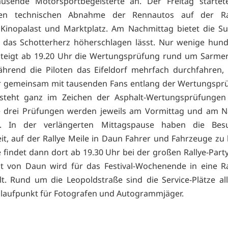
ausende Motorsportbegeisterte an. Der Freitag startet
chen technischen Abnahme der Rennautos auf der Ral
Kinopalast und Marktplatz. Am Nachmittag bietet die S
s das Schotterherz höherschlagen lässt. Nur wenige hun
steigt ab 19.20 Uhr die Wertungsprüfung rund um Sarme
hrend die Piloten das Eifeldorf mehrfach durchfahren, 
 gemeinsam mit tausenden Fans entlang der Wertungsprü
steht ganz im Zeichen der Asphalt-Wertungsprüfunge
e drei Prüfungen werden jeweils am Vormittag und am N
rt. In der verlängerten Mittagspause haben die Bes
it, auf der Rallye Meile in Daun Fahrer und Fahrzeuge zu
 findet dann dort ab 19.30 Uhr bei der großen Rallye-Party
t von Daun wird für das Festival-Wochenende in eine Ra
t. Rund um die Leopoldstraße sind die Service-Plätze al
nlaufpunkt für Fotografen und Autogrammjäger.