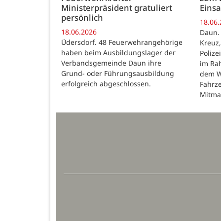
Ministerpräsident gratuliert
Eins
persönlich
18.06
18.06.2026
Daun.
Üdersdorf. 48 Feuerwehrangehörige
Kreuz,
haben beim Ausbildungslager der
Polize
Verbandsgemeinde Daun ihre
im Ra
Grund- oder Führungsausbildung
dem W
erfolgreich abgeschlossen.
Fahrz
Mitma