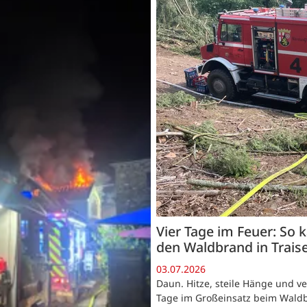
Vier Tage im Feuer: So
den Waldbrand in Trais
03.07.2026
Daun. Hitze, steile Hänge und v
Tage im Großeinsatz beim Waldbr