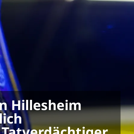
in Hillesheim
lich
 Tatverdächtiger