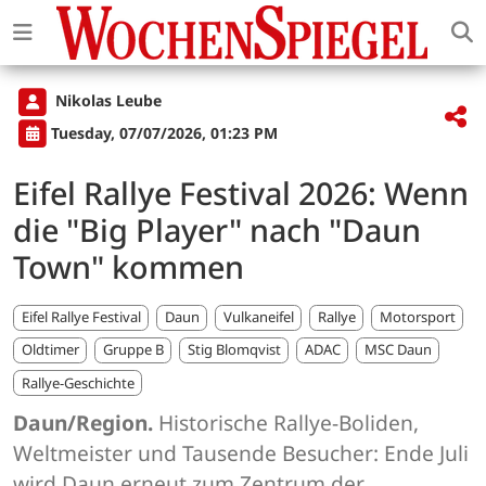
Nikolas Leube
Tuesday, 07/07/2026, 01:23 PM
Eifel Rallye Festival 2026: Wenn
die "Big Player" nach "Daun
Town" kommen
Eifel Rallye Festival
Daun
Vulkaneifel
Rallye
Motorsport
Oldtimer
Gruppe B
Stig Blomqvist
ADAC
MSC Daun
Rallye-Geschichte
Daun/Region.
Historische Rallye-Boliden,
Weltmeister und Tausende Besucher: Ende Juli
wird Daun erneut zum Zentrum der