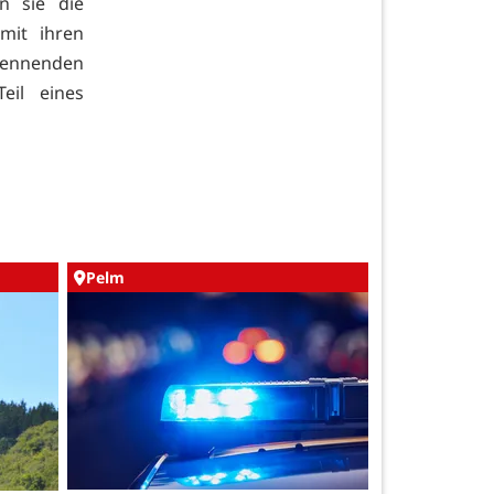
n sie die
mit ihren
ennenden
eil eines
Pelm