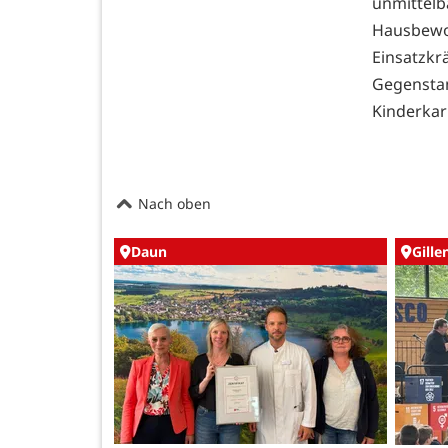
unmittel
Hausbewo
Einsatz
Gegensta
Kinderkar
Nach oben
Daun
Gille