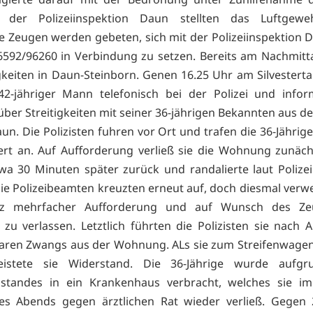
en der Polizeiinspektion Daun stellten das Luftgeweh
le Zeugen werden gebeten, sich mit der Polizeiinspektion 
6592/96260 in Verbindung zu setzen. Bereits am Nachmit
igkeiten in Daun-Steinborn. Genen 16.25 Uhr am Silvestert
42-jähriger Mann telefonisch bei der Polizei und infor
ber Streitigkeiten mit seiner 36-jährigen Bekannten aus d
un. Die Polizisten fuhren vor Ort und trafen die 36-Jährige
iert an. Auf Aufforderung verließ sie die Wohnung zunäch
wa 30 Minuten später zurück und randalierte laut Poliz
ie Polizeibeamten kreuzten erneut auf, doch diesmal verwe
tz mehrfacher Aufforderung und auf Wunsch des Ze
u verlassen. Letztlich führten die Polizisten sie nach
aren Zwangs aus der Wohnung. ALs sie zum Streifenwage
eistete sie Widerstand. Die 36-Jährige wurde aufgr
standes in ein Krankenhaus verbracht, welches sie im
des Abends gegen ärztlichen Rat wieder verließ. Gegen 