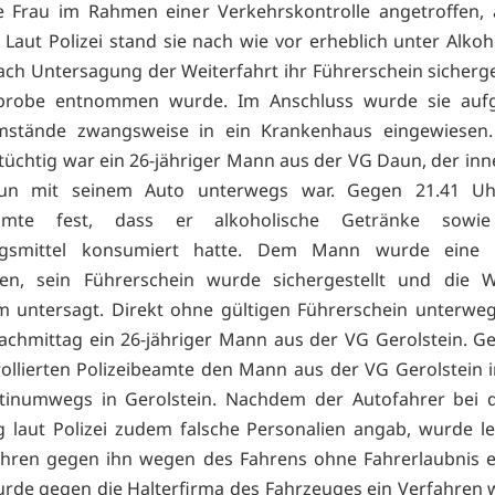
 Frau im Rahmen einer Verkehrskontrolle angetroffen, a
 Laut Polizei stand sie nach wie vor erheblich unter Alkoh
ach Untersagung der Weiterfahrt ihr Führerschein sicherge
tprobe entnommen wurde. Im Anschluss wurde sie auf
stände zwangsweise in ein Krankenhaus eingewiesen. 
rtüchtig war ein 26-jähriger Mann aus der VG Daun, der inn
un mit seinem Auto unterwegs war. Gegen 21.41 Uhr
eamte fest, dass er alkoholische Getränke sowie 
gsmittel konsumiert hatte. Dem Mann wurde eine 
n, sein Führerschein wurde sichergestellt und die We
m untersagt. Direkt ohne gültigen Führerschein unterwe
nachmittag ein 26-jähriger Mann aus der VG Gerolstein. G
ollierten Polizeibeamte den Mann aus der VG Gerolstein 
rtinumwegs in Gerolstein. Nachdem der Autofahrer bei d
 laut Polizei zudem falsche Personalien angab, wurde let
ahren gegen ihn wegen des Fahrens ohne Fahrerlaubnis ei
de gegen die Halterfirma des Fahrzeuges ein Verfahren