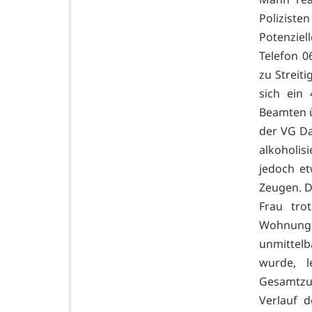
Polizist
Potenziel
Telefon 0
zu Streit
sich ein 
Beamten ü
der VG Da
alkoholis
jedoch et
Zeugen. D
Frau tro
Wohnung z
unmittelb
wurde, l
Gesamtzu
Verlauf 