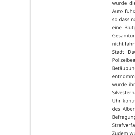
wurde die
Auto fuhr.
so dass n
eine Blu
Gesamtum
nicht fah
Stadt Da
Polizeib
Betäubun
entnomme
wurde ih
Silvester
Uhr kontr
des Albe
Befragung
Strafverf
Zudem wur