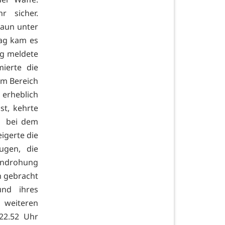
r sicher.
Daun unter
tag kam es
ag meldete
mierte die
em Bereich
 erheblich
st, kehrte
ei bei dem
igerte die
ugen, die
 Androhung
n gebracht
und ihres
 weiteren
22.52 Uhr