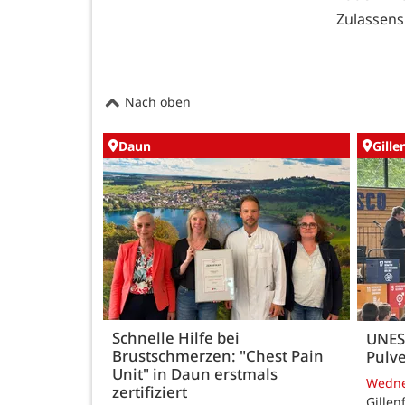
Zulassens
Nach oben
Daun
Gille
Schnelle Hilfe bei
UNES
Brustschmerzen: "Chest Pain
Pulve
Unit" in Daun erstmals
Wedn
zertifiziert
Gillen