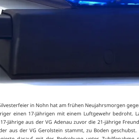
 Silvesterfeier in Nohn hat am frühen Neujahrsmorgen gege
hriger einen 17-Jährigen mit einem Luftgewehr bedroht. La
 17-Jährige aus der VG Adenau zuvor die 21-jährige Freund
 der aus der VG Gerolstein stammt, zu Boden geschubst.
gierte darauf mit der Bedrohung unter Zuhilfenahme d