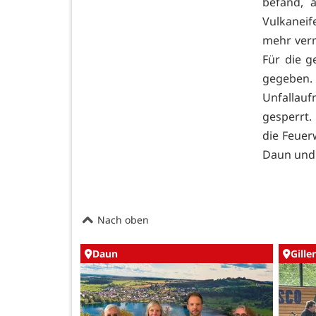
befand, 
Vulkaneif
mehr verm
Für die g
gegeben. 
Unfallauf
gesperrt.
die Feuer
Daun und 
Nach oben
Daun
Gille