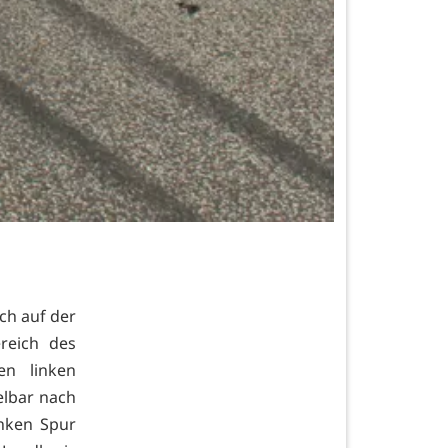
ch auf der
reich des
en linken
elbar nach
inken Spur