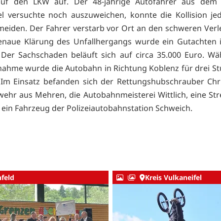
auf den LKW auf. Der 48-jährige Autofahrer aus dem 
el versuchte noch auszuweichen, konnte die Kollision je
eiden. Der Fahrer verstarb vor Ort an den schweren Ver
enaue Klärung des Unfallhergangs wurde ein Gutachten 
Der Sachschaden beläuft sich auf circa 35.000 Euro. W
nahme wurde die Autobahn in Richtung Koblenz für drei St
 Im Einsatz befanden sich der Rettungshubschrauber Chr
wehr aus Mehren, die Autobahnmeisterei Wittlich, eine Stre
ein Fahrzeug der Polizeiautobahnstation Schweich.
nfeld
Kreis Vulkaneifel