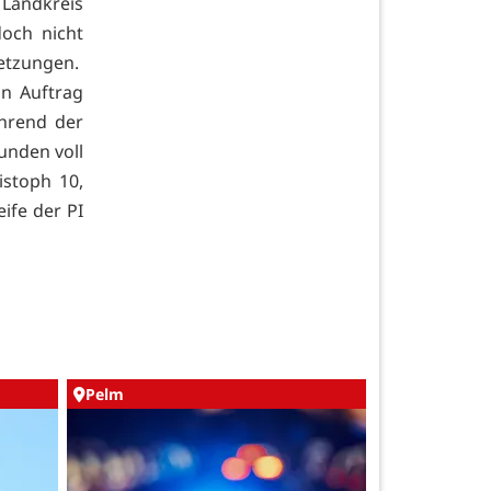
Landkreis
doch nicht
letzungen.
in Auftrag
ährend der
unden voll
istoph 10,
ife der PI
Pelm