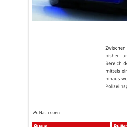
Zwischen 
bisher u
Bereich d
mittels e
hinaus wu
Polizeiins
Nach oben
Daun
Gille