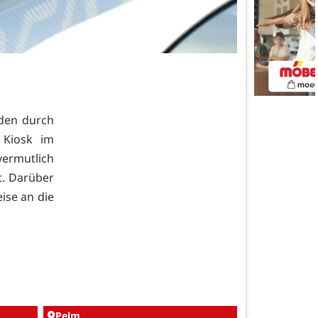
rden durch
 Kiosk im
vermutlich
t. Darüber
ise an die
Pelm