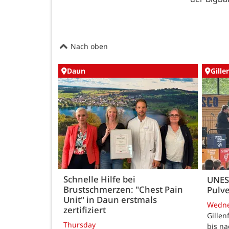
Nach oben
Daun
Gille
Schnelle Hilfe bei
UNES
Brustschmerzen: "Chest Pain
Pulve
Unit" in Daun erstmals
Wedn
zertifiziert
Gillen
Thursday
bis n