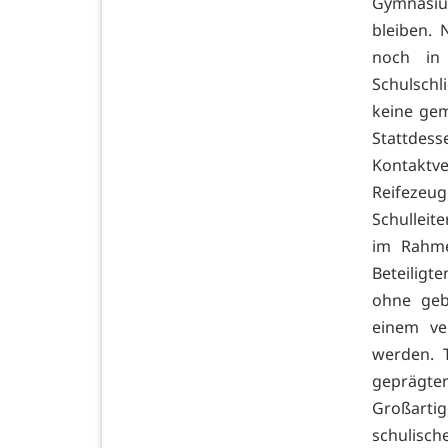
Gymnasiu
bleiben. 
noch in
Schulschl
keine gem
Stattde
Kontaktv
Reifezeug
Schulleit
im Rahme
Beteiligt
ohne geb
einem ve
werden. 
geprägte
Großartig
schulisc