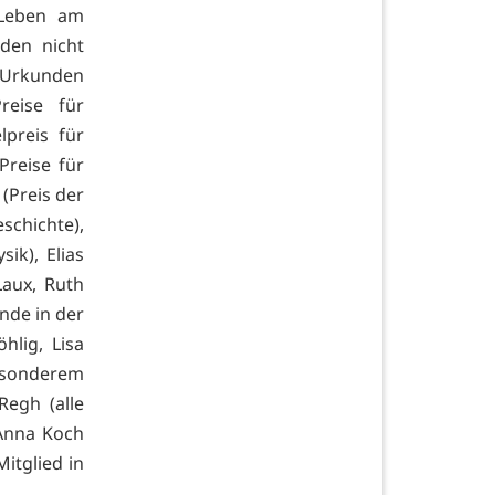
 Leben am
den nicht
, Urkunden
reise für
lpreis für
Preise für
 (Preis der
eschichte),
sik), Elias
Laux, Ruth
nde in der
hlig, Lisa
besonderem
Regh (alle
 Anna Koch
Mitglied in