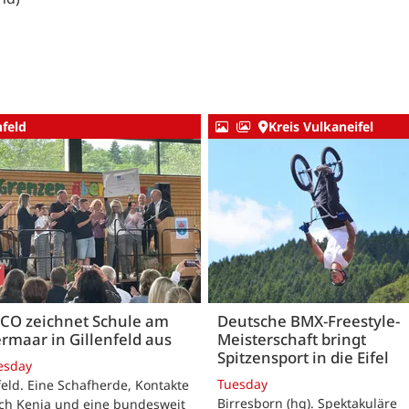
nfeld
Kreis Vulkaneifel
CO zeichnet Schule am
Deutsche BMX-Freestyle-
rmaar in Gillenfeld aus
Meisterschaft bringt
Spitzensport in die Eifel
esday
Tuesday
feld. Eine Schafherde, Kontakte
Birresborn (hg). Spektakuläre
ach Kenia und eine bundesweit