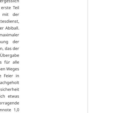
rgesslich
erste Teil
 mit der
tesdienst,
r Abiball.
aximaler
chung der
n, das der
e Übergabe
 für alle
amen Weges
 Feier in
achgeholt
icherheit
ich etwas
vorragende
mnote 1,0