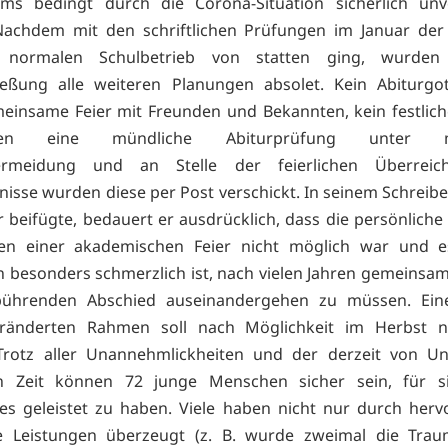
ms bedingt durch die Corona-Situation sicherlich unve
Nachdem mit den schriftlichen Prüfungen im Januar der 
 normalen Schulbetrieb von statten ging, wurden
ießung alle weiteren Planungen absolet. Kein Abiturgot
einsame Feier mit Freunden und Bekannten, kein festliche
ssen eine mündliche Abiturprüfung unter m
ermeidung und an Stelle der feierlichen Überrei
nisse wurden diese per Post verschickt. In seinem Schreibe
er beifügte, bedauert er ausdrücklich, dass die persönlich
n einer akademischen Feier nicht möglich war und es
en besonders schmerzlich ist, nach vielen Jahren gemeins
ührenden Abschied auseinandergehen zu müssen. Eine
ränderten Rahmen soll nach Möglichkeit im Herbst n
Trotz aller Unannehmlickheiten und der derzeit von Uns
n Zeit können 72 junge Menschen sicher sein, für s
es geleistet zu haben. Viele haben nicht nur durch her
he Leistungen überzeugt (z. B. wurde zweimal die Trau