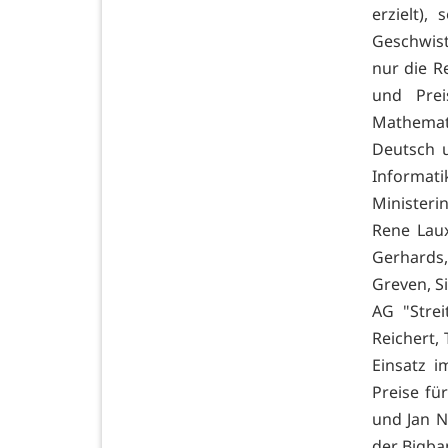
erzielt)
Geschwis
nur die R
und Prei
Mathemati
Deutsch u
Informatik
Ministerin
Rene Laux,
Gerhards,
Greven, S
AG "Strei
Reichert,
Einsatz i
Preise fü
und Jan Ne
der Bigba