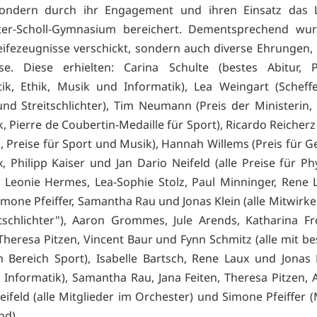
, sondern durch ihr Engagement und ihren Einsatz das
ter-Scholl-Gymnasium bereichert. Dementsprechend wur
eifezeugnisse verschickt, sondern auch diverse Ehrungen
se. Diese erhielten: Carina Schulte (bestes Abitur, P
k, Ethik, Musik und Informatik), Lea Weingart (Scheffe
nd Streitschlichter), Tim Neumann (Preis der Ministerin, 
, Pierre de Coubertin-Medaille für Sport), Ricardo Reicherz
, Preise für Sport und Musik), Hannah Willems (Preis für G
 Philipp Kaiser und Jan Dario Neifeld (alle Preise für Phy
 Leonie Hermes, Lea-Sophie Stolz, Paul Minninger, Rene 
imone Pfeiffer, Samantha Rau und Jonas Klein (alle Mitwirke
tschlichter"), Aaron Grommes, Jule Arends, Katharina Frö
 Theresa Pitzen, Vincent Baur und Fynn Schmitz (alle mit 
m Bereich Sport), Isabelle Bartsch, Rene Laux und Jonas 
r Informatik), Samantha Rau, Jana Feiten, Theresa Pitzen,
ifeld (alle Mitglieder im Orchester) und Simone Pfeiffer (
nd)