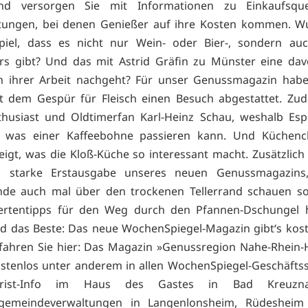
d versorgen Sie mit Informationen zu Einkaufsqu
ltungen, bei denen Genießer auf ihre Kosten kommen. Wu
piel, dass es nicht nur Wein- oder Bier-, sondern auch
rs gibt? Und das mit Astrid Gräfin zu Münster eine dav
h ihrer Arbeit nachgeht? Für unser Genussmagazin habe
t dem Gespür für Fleisch einen Besuch abgestattet. Zu
thusiast und Oldtimerfan Karl-Heinz Schau, weshalb Es
t, was einer Kaffeebohne passieren kann. Und Küchenc
igt, was die Kloß-Küche so interessant macht. Zusätzlich 
n starke Erstausgabe unseres neuen Genussmagazins
nde auch mal über den trockenen Tellerrand schauen sol
ertentipps für den Weg durch den Pfannen-Dschungel h
nd das Beste: Das neue WochenSpiegel-Magazin gibt‘s kos
fahren Sie hier: Das Magazin »Genussregion Nahe-Rhein
ostenlos unter anderem in allen WochenSpiegel-Geschäftsst
rist-Info im Haus des Gastes in Bad Kreuzn
gemeindeverwaltungen in Langenlonsheim, Rüdeshei