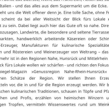
Italien - und das alles aus dem Supermarkt um die Ecke.
eht uns die Welt offener denn je. Eine tolle Sache, ohne F
 scheint da bei aller Weitsicht der Blick fürs Lokale
t zu sein. Dabei liegt auch hier das Gute oft so nahe. Dire
ozusagen. Landwirte, die besondere und seltene Tierrass
arkten, handwerklich arbeitende Käsereien oder Schi
-Erzeuger, Manufakturen für kulinarische Spezialitäte
en und Röstereien und Weinerzeuger von Weltrang – das 
 mehr ist in den Regionen Nahe, Hunsrück und Mittelrhein 
ick fürs Lokale wollen wir schärfen - und richten den Foku
iegel-Magazin »Genussregion Nahe-Rhein-Hunsrück
schen Schätze der Region. Wir stellen Ihnen Erz
teln vor, die in und für die Region erzeugt werden. Wir 
schen kulinarischen Traditionen, schauen in Töpfe und P
hen und Profis, erzählen von heimischen Winzern 
sigen Tropfen, vermitteln Wissenswertes rund um Weink