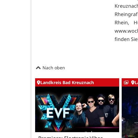
Kreuznac
Rheingraf
Rhein, H
www.woch
finden Si
Nach oben
Landkreis Bad Kreuznach
L