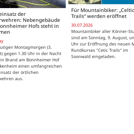
Für Mountainbiker: „Celti
insatz der
Trails“ werden eröffnet
rwehren: Nebengebäude
30.07.2026
onnheimer Hofs steht in
Mountainbiker aller Könner-St
mmen
sind am Sonntag, 9. August, u
ay
Uhr zur Eröffnung des neuen 
utigen Montagmorgen (3.
Rundkurses "Cetic Trails" im
) gegen 1.30 Uhr in der Nacht
Soonwald eingeladen.
 ein Brand am Bonnheimer Hof
ckenheim einen umfangreichen
nsatz der örtlichen
wehren aus.