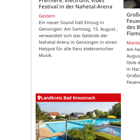
Premiere: Electronic Vibes
Festival in der Nahetal-Arena
Große
Gestern
Feue
Ein neuer Sound hält Einzug in
des B
Gensingen: Am Samstag, 15. August ,
Fla
verwandelt sich das Gelände der
Nahetal-Arena in Gensingen in einen
Mond
Hotspot für alle Fans elektronischer
Am he
Musik.
August
löste
in Ha
Großei
Feuer
Landkreis Bad Kreuznach