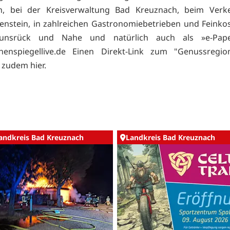
h, bei der Kreisverwaltung Bad Kreuznach, beim Verke
enstein, in zahlreichen Gastronomiebetrieben und Feinko
unsrück und Nahe und natürlich auch als »e­-Pap
enspiegellive.de Einen Direkt-Link zum "Genussregion
e zudem
hier.
andkreis Bad Kreuznach
Landkreis Bad Kreuznach