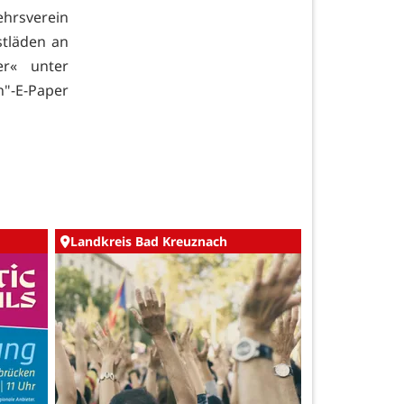
hrsverein
stläden an
er« unter
"-E-Paper
Landkreis Bad Kreuznach