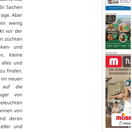
 In Sachen
rage. Aber
 ein wenig
kt vor der
en züchten
nken- und
n, kleine
alles und
zu finden.
s im neuen
« auf die
euger von
beleuchten
fannen von
und deren
eller und