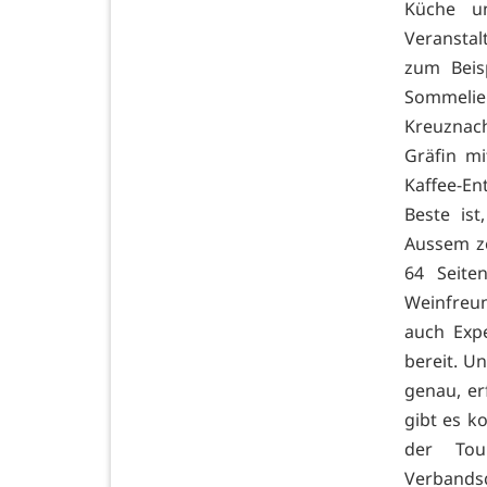
Küche un
Veransta
zum Beis
Sommelie
Kreuznac
Gräfin mi
Kaffee-En
Beste is
Aussem ze
64 Seite
Weinfreu
auch Exp
bereit. U
genau, er
gibt es k
der Tou
Verbands