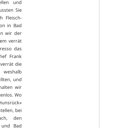
ellen und
ssten Sie
 Fleisch-
on in Bad
n wir der
dem verrät
presso das
hef Frank
verrät die
, weshalb
lten, und
alten wir
tenlos. Wo
-Hunsrück«
ellen, bei
ach, den
m und Bad