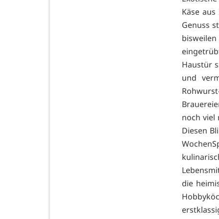
Käse aus 
Genuss st
bisweilen
eingetrüb
Haustür s
und verm
Rohwurst
Brauerei
noch viel
Diesen Bl
WochenSp
kulinari
Lebensmit
die heimi
Hobbyköc
erstklas