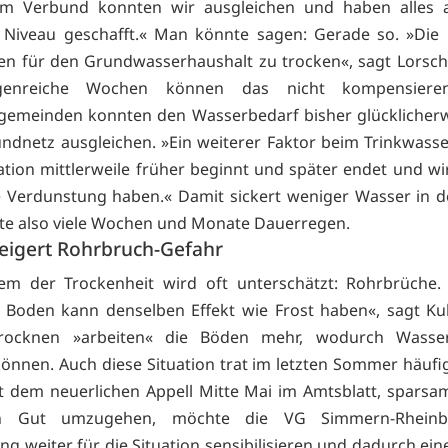
Im Verbund konnten wir ausgleichen und haben alles 
 Niveau geschafft.« Man könnte sagen: Gerade so. »Die 
en für den Grundwasserhaushalt zu trocken«, sagt Lorsche
genreiche Wochen können das nicht kompensieren
gemeinden konnten den Wasserbedarf bisher glücklicherw
ndnetz ausgleichen. »Ein weiterer Faktor beim Trinkwasser
ation mittlerweile früher beginnt und später endet und wi
 Verdunstung haben.« Damit sickert weniger Wasser in 
te also viele Wochen und Monate Dauerregen.
teigert Rohrbruch-Gefahr
em der Trockenheit wird oft unterschätzt: Rohrbrüche.
 Boden kann denselben Effekt wie Frost haben«, sagt K
rocknen »arbeiten« die Böden mehr, wodurch Wasser
önnen. Auch diese Situation trat im letzten Sommer häufig
it dem neuerlichen Appell Mitte Mai im Amtsblatt, spars
en Gut umzugehen, möchte die VG Simmern-Rheinbö
ng weiter für die Situation sensibilisieren und dadurch ei