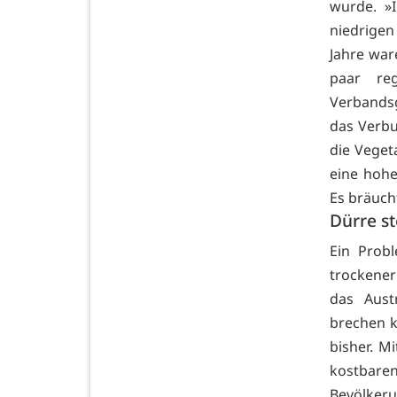
wurde. »
niedrigen
Jahre war
paar re
Verbands
das Verbu
die Veget
eine hohe
Es bräuch
Dürre s
Ein Probl
trockener
das Aust
brechen k
bisher. M
kostbar
Bevölkeru