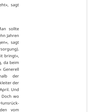
eht«, sagt
an sollte
ehn Jahren
en«, sagt
sorgung).
t bringt«,
g, da beim
 Generell
halb der
leiter der
April. Und
. Doch wo
Hunsrück-
rden vom