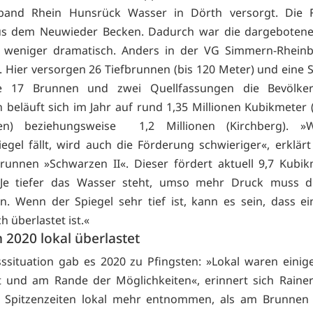
band Rhein Hunsrück Wasser in Dörth versorgt. Die 
aus dem Neuwieder Becken. Dadurch war die dargebotene 
0 weniger dramatisch. Anders in der VG Simmern-Rheinb
. Hier versorgen 26 Tiefbrunnen (bis 120 Meter) und eine 
ve 17 Brunnen und zwei Quellfassungen die Bevölke
 beläuft sich im Jahr auf rund 1,35 Millionen Kubikmeter
len) beziehungsweise 1,2 Millionen (Kirchberg). 
egel fällt, wird auch die Förderung schwieriger«, erklär
unnen »Schwarzen II«. Dieser fördert aktuell 9,7 Kubi
»Je tiefer das Wasser steht, umso mehr Druck muss 
. Wenn der Spiegel sehr tief ist, kann es sein, dass 
h überlastet ist.«
 2020 lokal überlastet
sssituation gab es 2020 zu Pfingsten: »Lokal waren eini
t und am Rande der Möglichkeiten«, erinnert sich Raine
 Spitzenzeiten lokal mehr entnommen, als am Brunnen 