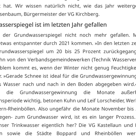
t hat. Wir wissen natürlich nicht, wie das Jahr weiterg
senbaum, Bürgermeister der VG Kirchberg.
serspiegel ist im letzten Jahr gefallen
t der Grundwasserspiegel nicht noch mehr gefallen. M
twas entspannter durch 2021 kommen. »In den letzten z
Grundwasserspiegel um 20 bis 25 Prozent zurückgegang
uhn von den Verbandsgemeindewerken (Technik Wasserver
lem kommt es, wenn der Winter nicht genug Feuchtigkei
r. »Gerade Schnee ist ideal für die Grundwassergewinnun
s Wasser nach und nach in den Boden abgegeben wird.«
r die Grundwassergewinnung die Monate außer
nsperiode wichtig, betonen Kuhn und Leif Lorscheider, Werk
n-Rheinböllen. Also ungefähr die Monate November bis 
Regen- zum Grundwasser wird, ist es ein langer Prozess
ser Trinkwasser eigentlich her? Die VG Kastellaun und 
hein sowie die Städte Boppard und Rheinböllen we