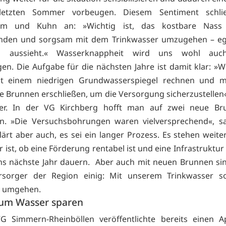
etzten Sommer vorbeugen. Diesem Sentiment schli
um und Kuhn an: »Wichtig ist, das kostbare Nass 
nden und sorgsam mit dem Trinkwasser umzugehen – ega
ng aussieht.« Wasserknappheit wird uns wohl auch
gen. Die Aufgabe für die nächsten Jahre ist damit klar: »
it einem niedrigen Grundwasserspiegel rechnen und mitt
he Brunnen erschließen, um die Versorgung sicherzustellen«,
der. In der VG Kirchberg hofft man auf zwei neue Br
. »Die Versuchsbohrungen waren vielversprechend«, sa
lärt aber auch, es sei ein langer Prozess. Es stehen weiter
ar ist, ob eine Förderung rentabel ist und eine Infrastruktur
ins nächste Jahr dauern. Aber auch mit neuen Brunnen sin
rsorger der Region einig: Mit unserem Trinkwasser sol
 umgehen.
zum Wasser sparen
G Simmern-Rheinböllen veröffentlichte bereits einen A