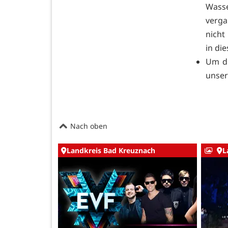
Wass
verga
nicht
in di
Um di
unser
Nach oben
Landkreis Bad Kreuznach
L