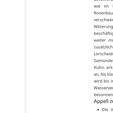
wie im l
Rosenba
verschwe
Witteru
beschäfti
weiter m
zusätzlic
Lorschei
Gemünden
Kuhn, erk
an, bis kl
wird bis 
Wasserve
besonnen
Appell 
Die V