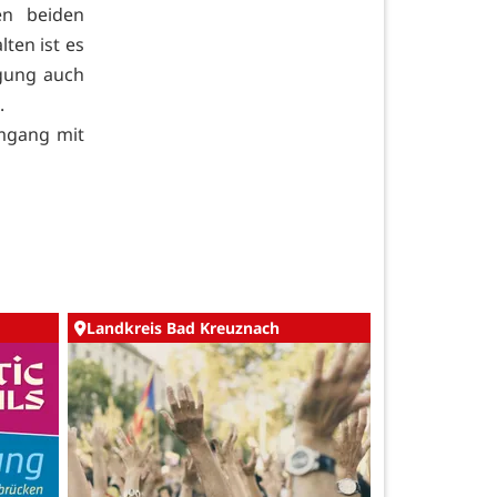
en beiden
ten ist es
rgung auch
.
mgang mit
Landkreis Bad Kreuznach