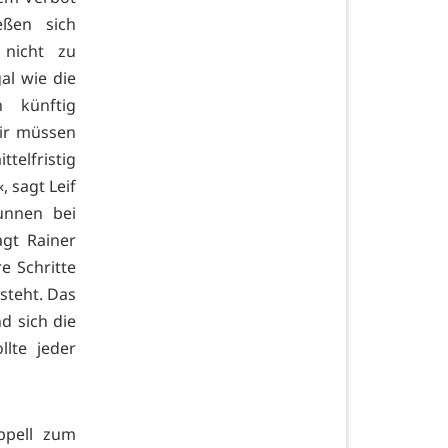
eßen sich
nicht zu
l wie die
 künftig
Wir müssen
elfristig
 sagt Leif
unnen bei
gt Rainer
e Schritte
 steht. Das
d sich die
lte jeder
ppell zum