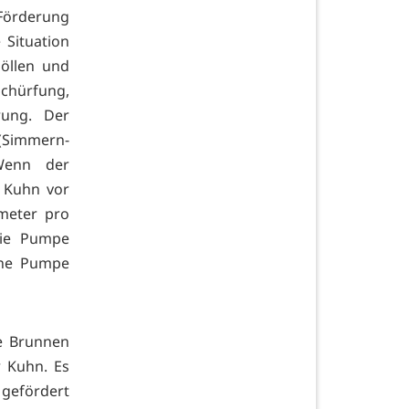
Förderung
Situation
öllen und
Schürfung,
rung. Der
 (Simmern-
»Wenn der
t Kuhn vor
kmeter pro
die Pumpe
eine Pumpe
ge Brunnen
r Kuhn. Es
gefördert