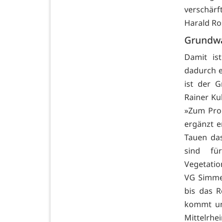
verschärf
Harald Ro
Grundwas
Damit is
dadurch e
ist der 
Rainer K
»Zum Prob
ergänzt e
Tauen da
sind fü
Vegetatio
VG Simmer
bis das 
kommt un
Mittelr