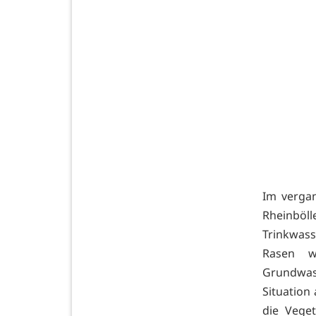
Im verga
Rheinbö
Trinkwas
Rasen w
Grundwass
Situation
die Veget