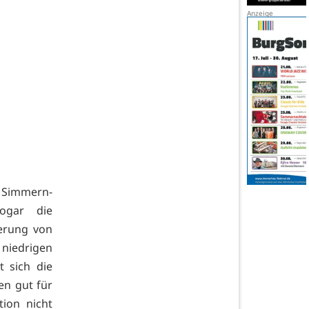
 Simmern-
ogar die
erung von
iedrigen
t sich die
en gut für
tion nicht