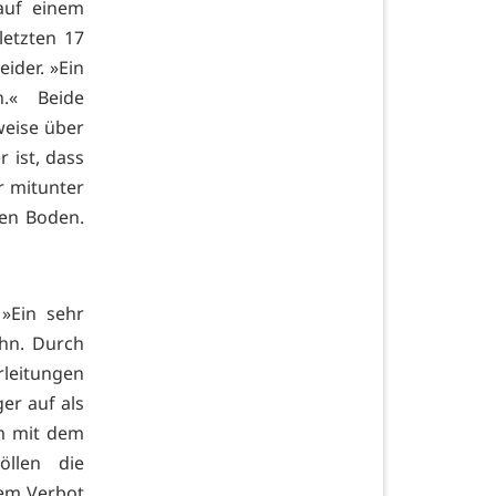
auf einem
letzten 17
ider. »Ein
.« Beide
eise über
 ist, dass
r mitunter
den Boden.
 »Ein sehr
uhn. Durch
leitungen
er auf als
am mit dem
llen die
nem Verbot