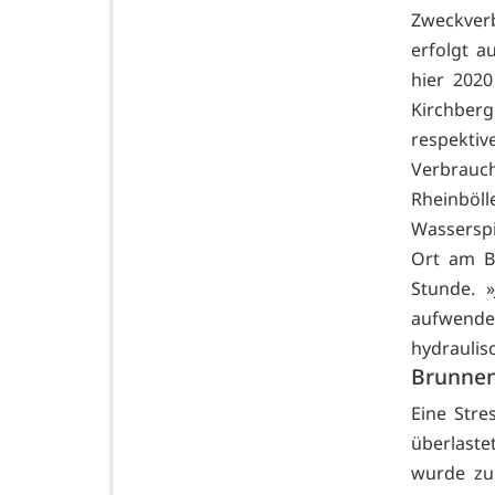
Zweckver
erfolgt 
hier 202
Kirchberg
respekti
Verbrauch
Rheinböl
Wasserspi
Ort am Br
Stunde. 
aufwenden
hydraulisc
Brunnen
Eine Stre
überlaste
wurde zu