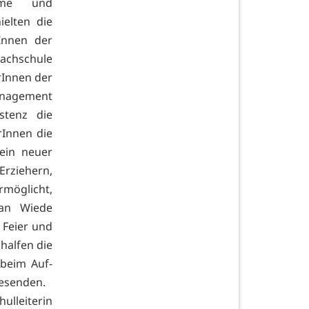
steme und
elten die
rInnen der
achschule
rInnen der
anagement
stenz die
Innen die
ein neuer
rziehern,
rmöglicht,
ian Wiede
 Feier und
halfen die
beim Auf-
wesenden.
lleiterin