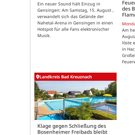
Feue
Ein neuer Sound hält Einzug in
des B
Gensingen: Am Samstag, 15. August ,
Fla
verwandelt sich das Gelände der
Nahetal-Arena in Gensingen in einen
Mond
Hotspot für alle Fans elektronischer
Am he
Musik.
August
löste
in Ha
Großei
Feuer
Landkreis Bad Kreuznach
Klage gegen Schließung des
Bosenheimer Freibads bleibt