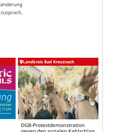
ränderung
 zusprach,
Landkreis Bad Kreuznach
c
DGB-Protestdemonstration
gegen den sozialen Kahlschlag