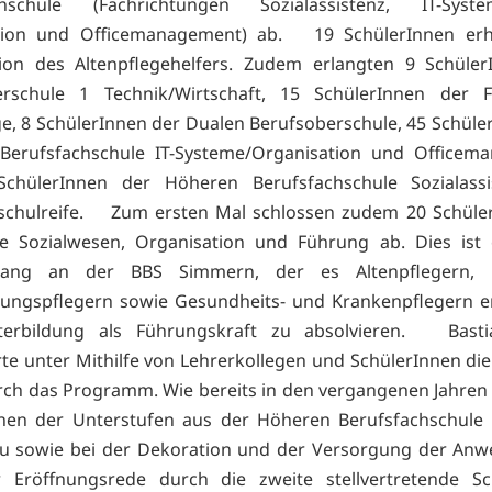
chschule (Fachrichtungen Sozialassistenz, IT-Sy
tion und Officemanagement) ab. 19 SchülerInnen erhi
tion des Altenpflegehelfers. Zudem erlangten 9 Schüle
erschule 1 Technik/Wirtschaft, 15 SchülerInnen der F
ge, 8 SchülerInnen der Dualen Berufsoberschule, 45 Schüle
Berufsfachschule IT-Systeme/Organisation und Officem
chülerInnen der Höheren Berufsfachschule Sozialassi
schulreife. Zum ersten Mal schlossen zudem 20 Schüler
le Sozialwesen, Organisation und Führung ab. Dies ist 
gang an der BBS Simmern, der es Altenpflegern, E
hungspflegern sowie Gesundheits- und Krankenpflegern e
terbildung als Führungskraft zu absolvieren. Bast
rte unter Mithilfe von Lehrerkollegen und SchülerInnen die
rch das Programm. Wie bereits in den vergangenen Jahren 
nnen der Unterstufen aus der Höheren Berufsfachschule 
u sowie bei der Dekoration und der Versorgung der An
 Eröffnungsrede durch die zweite stellvertretende Schu