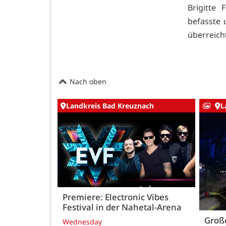
Brigitte
befasste 
überreich
Nach oben
Landkreis Bad Kreuznach
L
Premiere: Electronic Vibes
Festival in der Nahetal-Arena
Große
Wednesday