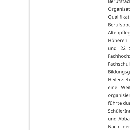
Berufsfa
Organisa
Qualifika
Berufsob
Altenpfle
Höheren 
und 22 S
Fachhoch
Fachschu
Bildungs
Heilerzie
eine Wei
organisie
führte du
SchülerI
und Abba
Nach der