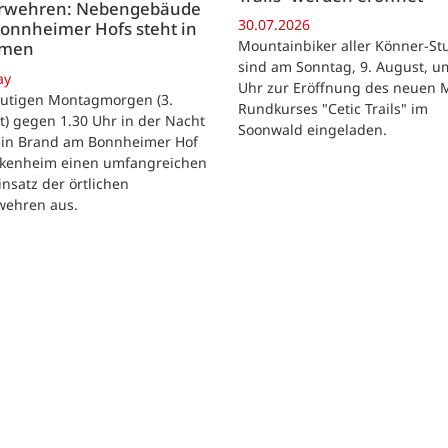
rwehren: Nebengebäude
30.07.2026
onnheimer Hofs steht in
Mountainbiker aller Könner-St
mmen
sind am Sonntag, 9. August, u
ay
Uhr zur Eröffnung des neuen 
utigen Montagmorgen (3.
Rundkurses "Cetic Trails" im
) gegen 1.30 Uhr in der Nacht
Soonwald eingeladen.
 ein Brand am Bonnheimer Hof
ckenheim einen umfangreichen
nsatz der örtlichen
wehren aus.