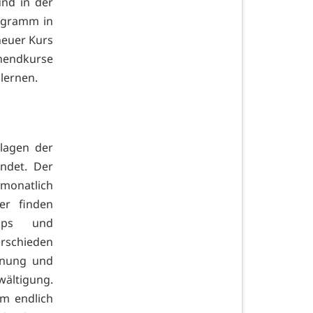
und in der
ogramm in
neuer Kurs
nendkurse
lernen.
lagen der
indet. Der
 monatlich
er finden
pps und
rschieden
nnung und
ältigung.
m endlich