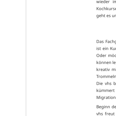
wieder i
Kochkurse
geht es u
Das Fachg
ist ein K
Oder möch
können le
kreativ m
Trommeln 
Die vhs 
kümmert
Migration
Beginn de
vhs freu