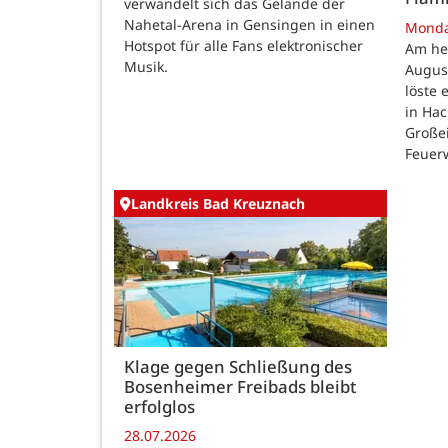
verwandelt sich das Gelände der
Nahetal-Arena in Gensingen in einen
Mond
Hotspot für alle Fans elektronischer
Am he
Musik.
August
löste
in Ha
Großei
Feuer
Landkreis Bad Kreuznach
Klage gegen Schließung des
Bosenheimer Freibads bleibt
erfolglos
28.07.2026