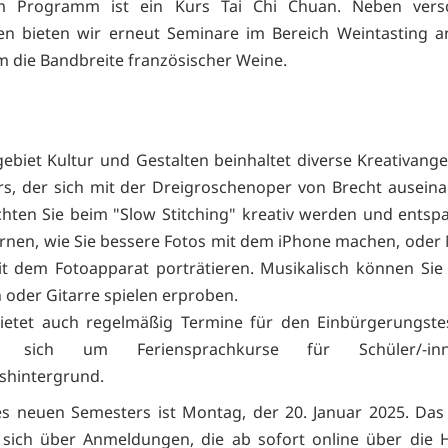
m Programm ist ein Kurs Tai Chi Chuan. Neben vers
n bieten wir erneut Seminare im Bereich Weintasting a
m die Bandbreite französischer Weine.
ebiet Kultur und Gestalten beinhaltet diverse Kreativang
urs, der sich mit der Dreigroschenoper von Brecht auseina
ten Sie beim "Slow Stitching" kreativ werden und entsp
rnen, wie Sie bessere Fotos mit dem iPhone machen, ode
it dem Fotoapparat porträtieren. Musikalisch können Sie
oder Gitarre spielen erproben.
bietet auch regelmäßig Termine für den Einbürgerungste
 sich um Feriensprachkurse für Schüler/-i
shintergrund.
s neuen Semesters ist Montag, der 20. Januar 2025. Da
t sich über Anmeldungen, die ab sofort online über die