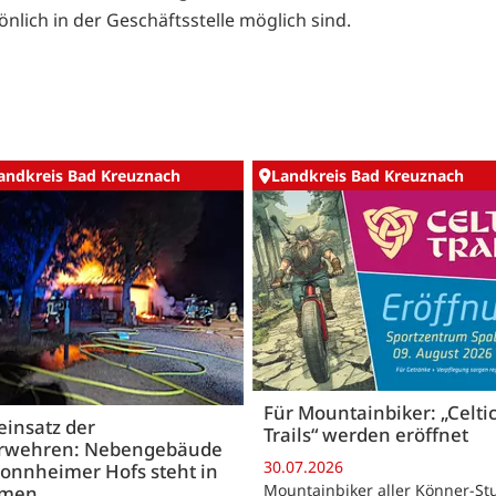
nlich in der Geschäftsstelle möglich sind.
andkreis Bad Kreuznach
Landkreis Bad Kreuznach
Für Mountainbiker: „Celti
insatz der
Trails“ werden eröffnet
rwehren: Nebengebäude
30.07.2026
onnheimer Hofs steht in
Mountainbiker aller Könner-St
mmen