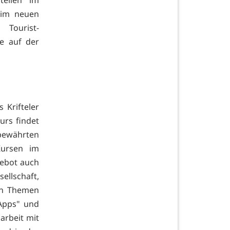
tellen im
 im neuen
 Tourist-
e auf der
 Krifteler
urs findet
bewährten
Kursen im
gebot auch
ellschaft,
en Themen
 Apps" und
arbeit mit