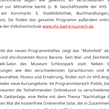
rammhefte liegen wie gewohnt an verschiedenen S
iet zur Mitnahme bereit (z. B. Geschäftsstelle der VHS
am Kornmarkt 5, Stadtbibliothek, Buchhandlungen,
ion). Sie finden das gesamte Programm außerdem onlin
 der Volkshochschule
www.vhs-bad-kreuznach.de
.
bild des neuen Programmheftes zeigt das "Mohnfeld" des
 und vhs-Dozenten Rocco Barone. Sein Mal- und Zeichenk
elli-Salon des Museum Schlosspark statt. Neben 
ltungen wie den verschiedensten Sprachkursen und 
esundheit, Fitness und Ernährung, finden sich im VHS-An
ieder neue Kursangebote. Im Programmbereich Politik, Ges
rwarten die Teilnehmenden Onlinekurse zu verschieden
ich Geldanlage, eine Reihe mit dem Thema "Nachhaltige
en Mal die kostenfreie Onlinereihe Solar, die in Zusammen