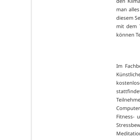
den Klima
man alle
diesem Se
mit dem 
können Te
Im Fachb
Künstlich
kostenlos
stattfin
Teilne
Computer
Fitness-
Stressbe
Meditati