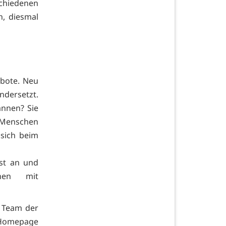
chiedenen
n, diesmal
ebote. Neu
ndersetzt.
annen? Sie
r Menschen
 sich beim
st an und
nnen mit
s Team der
 Homepage