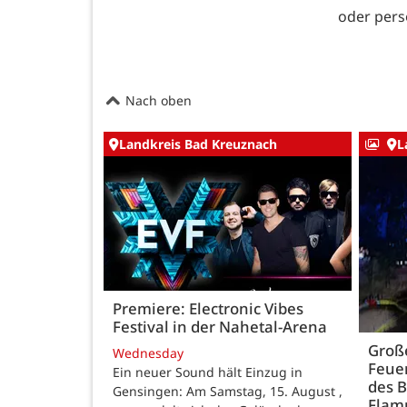
oder persö
Nach oben
Landkreis Bad Kreuznach
L
Premiere: Electronic Vibes
Festival in der Nahetal-Arena
Große
Wednesday
Feue
Ein neuer Sound hält Einzug in
des B
Gensingen: Am Samstag, 15. August ,
Fla