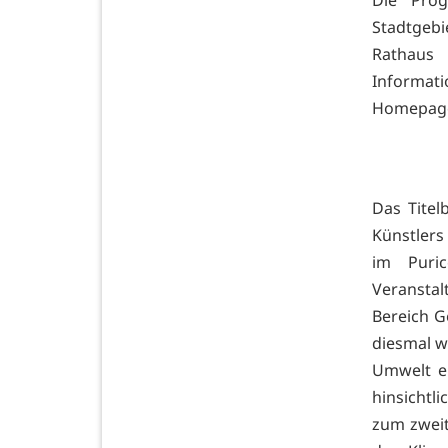
Die Prog
Stadtgeb
Rathaus 
Informat
Homepage
Das Titel
Künstlers
im Puric
Veransta
Bereich G
diesmal w
Umwelt e
hinsichtl
zum zweit