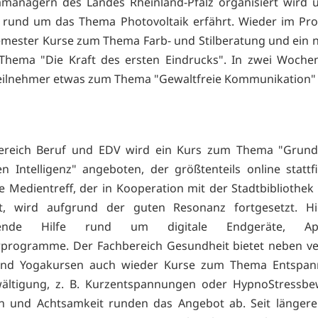
managern des Landes Rheinland-Pfalz organisiert wird 
s rund um das Thema Photovoltaik erfährt. Wieder im Pr
mester Kurse zum Thema Farb- und Stilberatung und ein 
Thema "Die Kraft des ersten Eindrucks". In zwei Woche
ilnehmer etwas zum Thema "Gewaltfreie Kommunikation" 
ereich Beruf und EDV wird ein Kurs zum Thema "Grund
en Intelligenz" angeboten, der größtenteils online stattf
e Medientreff, der in Kooperation mit der Stadtbibliothek
det, wird aufgrund der guten Resonanz fortgesetzt. Hi
hmende Hilfe rund um digitale Endgeräte, A
programme. Der Fachbereich Gesundheit bietet neben ve
 und Yogakursen auch wieder Kurse zum Thema Entspa
wältigung, z. B. Kurzentspannungen oder HypnoStressbew
on und Achtsamkeit runden das Angebot ab. Seit längere