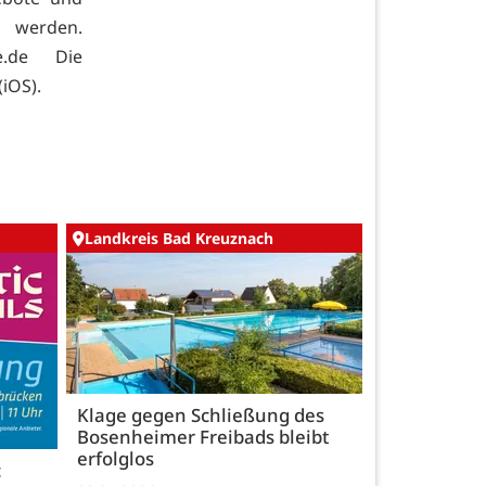
t werden.
ke.de Die
(
iOS).
Landkreis Bad Kreuznach
Klage gegen Schließung des
Bosenheimer Freibads bleibt
erfolglos
c