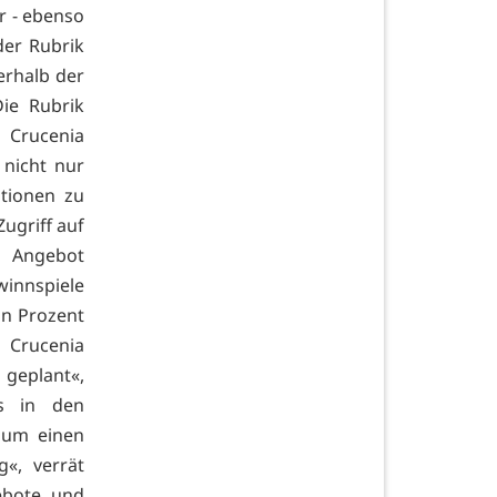
r - ebenso
der Rubrik
erhalb der
ie Rubrik
 Crucenia
 nicht nur
tionen zu
ugriff auf
d Angebot
winnspiele
hn Prozent
 Crucenia
geplant«,
ts in den
 um einen
g«, verrät
ebote und