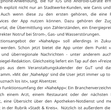
phone-Anwendung, die für iOS und Android-Geräte erhäl
ich explizit nicht nur an Stadtwerke-Kunden, wie Canis und
 Auch wenn diese zu den ersten gehören, die eine 
rvices der App nutzen können. Dazu gehören der Z
tal, die Übermittlung von Zählerständen, ein Energiepre
irekter Notruf bei Strom-, Gas- und Wasserstörungen.
tionsangebot der »NaheApp« soll allerdings in Zukun
 werden. Schon jetzt bietet die App unter dem Punkt »
e und überregionale Nachrichten - unter anderem auc
gel-Redaktion. Gleichzeitig liefert ein Tap auf den »Freiz
pps aus dem Veranstaltungskalender der GuT und das
amm. »Mit der ‚NaheApp‘ sind die User jetzt immer up to
uznach los ist«, sagt Alsentzer.
 Funktionsumfang der »NaheApp«: Ein Branchenverzeichni
ch einem Arzt, einem Restaurant oder der nächsten Ba
rt, eine Übersicht über den Apotheken-Notdienst und me
 in der Rubrik »Stadt & Kreis«. Nützlich ist außerdem die