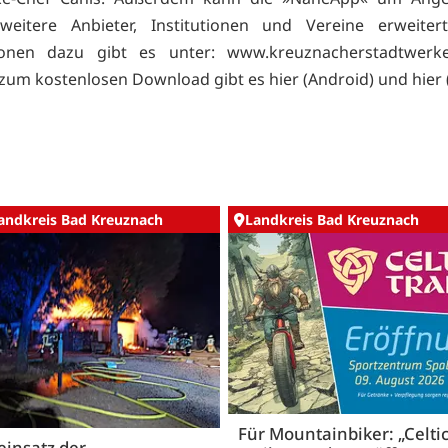
 weitere Anbieter, Institutionen und Vereine erweiter
ionen dazu gibt es unter:
www.kreuznacherstadtwer
um kostenlosen Download gibt es hier (
Android) und hier 
andkreis Bad Kreuznach
Landkreis Bad Kreuznach
Für Mountainbiker: „Celti
insatz der