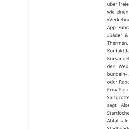
über frei
wie einen
»Verkehr«
App Fahr
»Bäder &
Thermen, 
Kontaktd
Kursangeb
den Webs
bündeln«,
oder Raba
Ermäßigu
Salzgrot
sagt Als
Startlöc
Abfallkal
Stadtwer