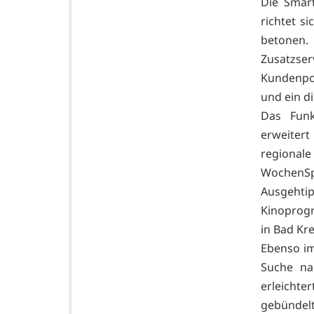
Die Smart
richtet s
betonen.
Zusatzse
Kundenpor
und ein d
Das Funk
erweitert
regional
WochenSpie
Ausgehti
Kinoprogr
in Bad Kre
Ebenso im
Suche na
erleichte
gebündelt