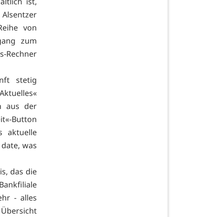
tlich ist,
 Alsentzer
Reihe von
ugang zum
is-Rechner
ft stetig
Aktuelles«
h aus der
eit«-Button
 aktuelle
 date, was
s, das die
nkfiliale
hr - alles
 Übersicht