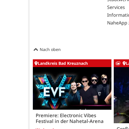
Services
Informat
NaheApp z
Nach oben
Landkreis Bad Kreuznach
L
Premiere: Electronic Vibes
Festival in der Nahetal-Arena
Große