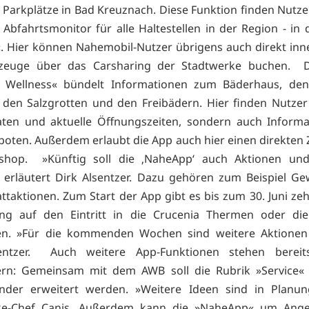
e Parkplätze in Bad Kreuznach. Diese Funktion finden Nutze
 Abfahrtsmonitor für alle Haltestellen in der Region - in 
. Hier können Nahemobil-Nutzer übrigens auch direkt inn
zeuge über das Carsharing der Stadtwerke buchen. D
 Wellness« bündelt Informationen zum Bäderhaus, den
den Salzgrotten und den Freibädern. Hier finden Nutzer
aten und aktuelle Öffnungszeiten, sondern auch Informa
oten. Außerdem erlaubt die App auch hier einen direkten Z
hop. »Künftig soll die ‚NaheApp‘ auch Aktionen un
 erläutert Dirk Alsentzer. Dazu gehören zum Beispiel Ge
ttaktionen. Zum Start der App gibt es bis zum 30. Juni ze
ng auf den Eintritt in die Crucenia Thermen oder die
ten. »Für die kommenden Wochen sind weitere Aktionen 
entzer. Auch weitere App-Funktionen stehen berei
hern: Gemeinsam mit dem AWB soll die Rubrik »Service«
ender erweitert werden. »Weitere Ideen sind in Planun
ke-Chef Canis. Außerdem kann die »NaheApp« um Ang