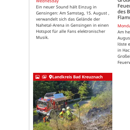
Wednesday
Feue
Ein neuer Sound hält Einzug in
des B
Gensingen: Am Samstag, 15. August ,
Fla
verwandelt sich das Gelände der
Nahetal-Arena in Gensingen in einen
Mond
Hotspot für alle Fans elektronischer
Am he
Musik.
August
löste
in Ha
Großei
Feuer
Landkreis Bad Kreuznach