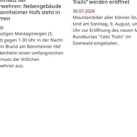
Trails“ werden eröffnet
rwehren: Nebengebäude
30.07.2026
onnheimer Hofs steht in
Mountainbiker aller Könner-St
mmen
sind am Sonntag, 9. August, u
ay
Uhr zur Eröffnung des neuen 
utigen Montagmorgen (3.
Rundkurses "Cetic Trails" im
) gegen 1.30 Uhr in der Nacht
Soonwald eingeladen.
 ein Brand am Bonnheimer Hof
ckenheim einen umfangreichen
nsatz der örtlichen
wehren aus.