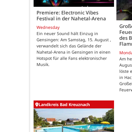
Premiere: Electronic Vibes
Festival in der Nahetal-Arena
Große
Wednesday
Feue
Ein neuer Sound hält Einzug in
des B
Gensingen: Am Samstag, 15. August ,
Fla
verwandelt sich das Gelände der
Nahetal-Arena in Gensingen in einen
Mond
Hotspot für alle Fans elektronischer
Am he
Musik.
August
löste
in Ha
Großei
Feuer
Landkreis Bad Kreuznach