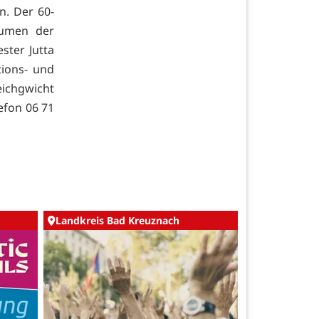
n. Der 60-
äumen der
ster Jutta
tions- und
ichgwicht
efon 06 71
Landkreis Bad Kreuznach