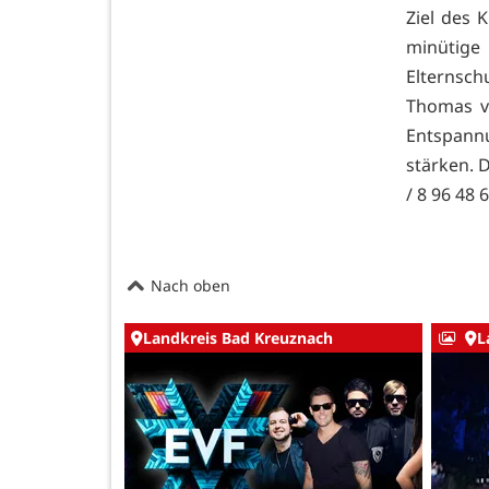
Ziel des 
minütige
Elternsch
Thomas ve
Entspann
stärken. 
/ 8 96 48 
Nach oben
Landkreis Bad Kreuznach
L