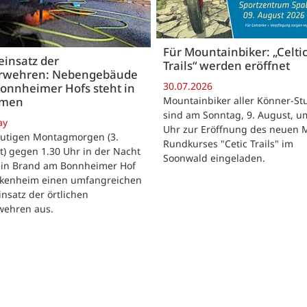
Für Mountainbiker: „Celti
insatz der
Trails“ werden eröffnet
rwehren: Nebengebäude
30.07.2026
onnheimer Hofs steht in
Mountainbiker aller Könner-St
mmen
sind am Sonntag, 9. August, u
ay
Uhr zur Eröffnung des neuen 
utigen Montagmorgen (3.
Rundkurses "Cetic Trails" im
) gegen 1.30 Uhr in der Nacht
Soonwald eingeladen.
 ein Brand am Bonnheimer Hof
ckenheim einen umfangreichen
nsatz der örtlichen
wehren aus.