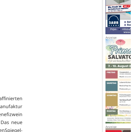
finierten
Manufaktur
enefizwein
 Das neue
Spiegel-