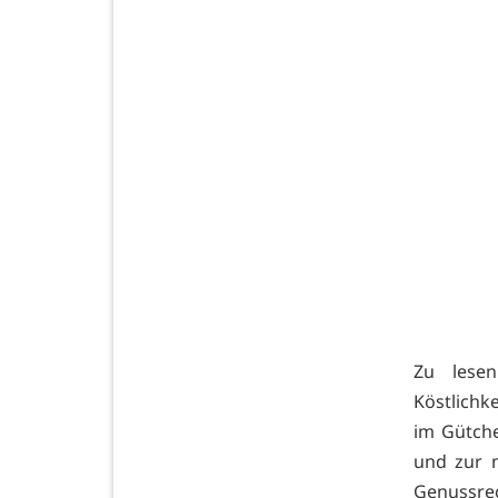
Zu lesen
Köstlichk
im Gütche
und zur 
Genussr