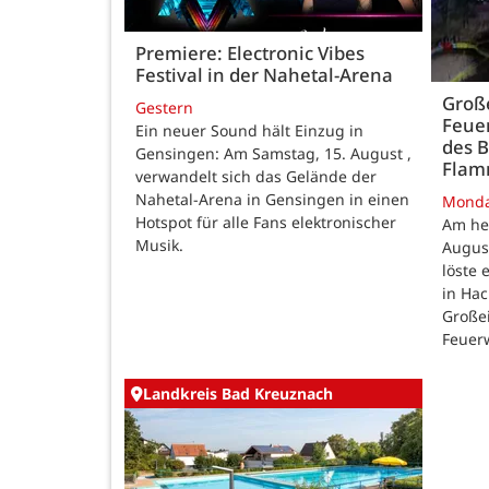
Premiere: Electronic Vibes
Festival in der Nahetal-Arena
Große
Gestern
Feue
Ein neuer Sound hält Einzug in
des B
Gensingen: Am Samstag, 15. August ,
Fla
verwandelt sich das Gelände der
Nahetal-Arena in Gensingen in einen
Mond
Hotspot für alle Fans elektronischer
Am he
Musik.
August
löste
in Ha
Großei
Feuer
Landkreis Bad Kreuznach