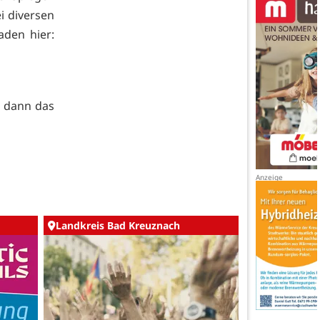
i diversen
aden hier:
d dann das
Landkreis Bad Kreuznach