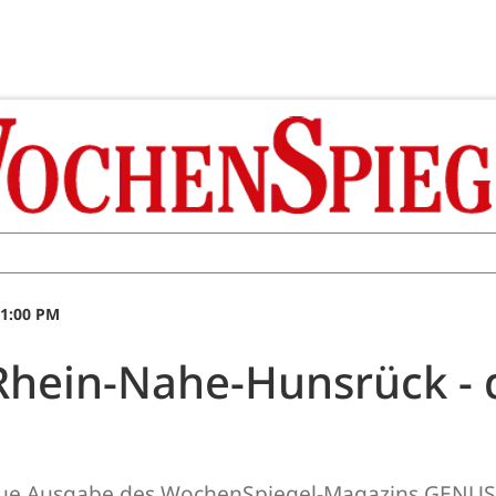
11:00 PM
ein-Nahe-Hunsrück - 
ue Ausgabe des WochenSpiegel-Magazins GENUS