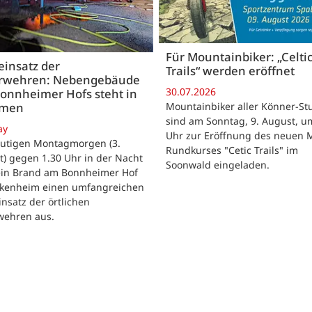
Für Mountainbiker: „Celti
insatz der
Trails“ werden eröffnet
rwehren: Nebengebäude
30.07.2026
onnheimer Hofs steht in
Mountainbiker aller Könner-St
mmen
sind am Sonntag, 9. August, u
ay
Uhr zur Eröffnung des neuen 
utigen Montagmorgen (3.
Rundkurses "Cetic Trails" im
) gegen 1.30 Uhr in der Nacht
Soonwald eingeladen.
 ein Brand am Bonnheimer Hof
ckenheim einen umfangreichen
nsatz der örtlichen
wehren aus.