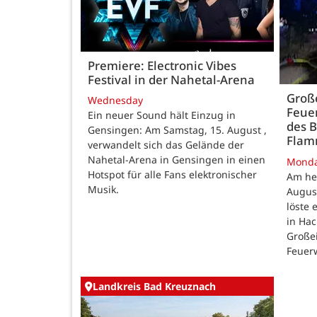
Premiere: Electronic Vibes
Festival in der Nahetal-Arena
Große
Wednesday
Feue
Ein neuer Sound hält Einzug in
des B
Gensingen: Am Samstag, 15. August ,
Fla
verwandelt sich das Gelände der
Nahetal-Arena in Gensingen in einen
Mond
Hotspot für alle Fans elektronischer
Am he
Musik.
August
löste
in Ha
Großei
Feuer
Landkreis Bad Kreuznach