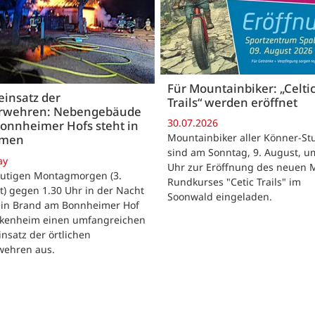
Für Mountainbiker: „Celti
insatz der
Trails“ werden eröffnet
rwehren: Nebengebäude
30.07.2026
onnheimer Hofs steht in
Mountainbiker aller Könner-St
mmen
sind am Sonntag, 9. August, u
ay
Uhr zur Eröffnung des neuen 
utigen Montagmorgen (3.
Rundkurses "Cetic Trails" im
) gegen 1.30 Uhr in der Nacht
Soonwald eingeladen.
 ein Brand am Bonnheimer Hof
ckenheim einen umfangreichen
nsatz der örtlichen
wehren aus.