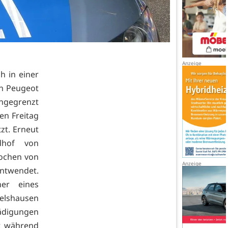
h in einer
en Peugeot
ngegrenzt
en Freitag
zt. Erneut
dhof von
ochen von
entwendet.
er eines
lshausen
hädigungen
t während