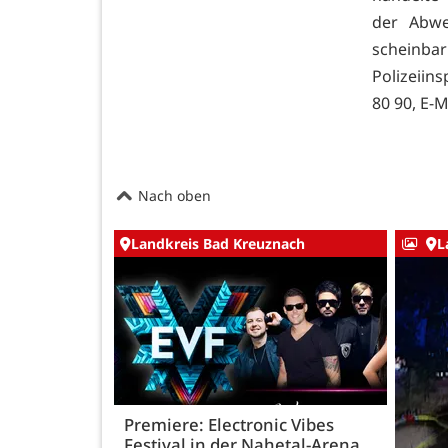
der Abwe
scheinba
Polizeiins
80 90, E-M
Nach oben
Landkreis Bad Kreuznach
L
Premiere: Electronic Vibes
Festival in der Nahetal-Arena