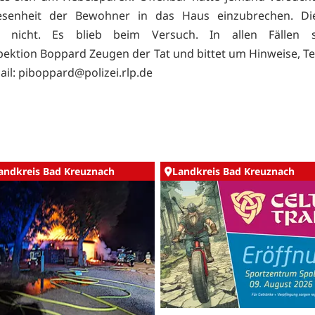
senheit der Bewohner in das Haus einzubrechen. Di
r nicht. Es blieb beim Versuch. In allen Fällen 
pektion Boppard Zeugen der Tat und bittet um Hinweise, Tel
ail:
piboppard@polizei.rlp.de
andkreis Bad Kreuznach
Landkreis Bad Kreuznach