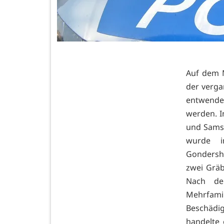
Auf dem M
der verga
entwende
werden. I
und Samst
wurde i
Gondersh
zwei Gräb
Nach de
Mehrfam
Beschädig
handelte