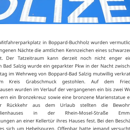
itfahrerparkplatz in Boppard-Buchholz wurden vermutlic
ngenen Nächte die amtlichen Kennzeichen eines schwarz
t. Der Tatzeitraum kann derzeit noch nicht enger ei
n Bad Salzig wurde ein geparkter Pkw in der Nacht zwisch
ag im Wehrweg von Boppard-Bad Salzig mutwillig verkrat
m Kreis Grabschmuck gestohlen. Auf dem Frie
ausen wurden im Verlauf der vergangenen ein bis zwei W
ern ein Bronzekreuz sowie eine bronzene Marienstatue 
r Rückkehr aus dem Urlaub stellten die Bewohn
ilienhauses in der Rhein-Mosel-Straße Emme
ungen an einer Kellertür ihres Hauses fest. Bei den Besc
 es sich um Hebelspuren. Offenbar hatte jemand versuch