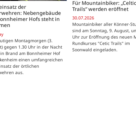
Für Mountainbiker: „Celti
insatz der
Trails“ werden eröffnet
rwehren: Nebengebäude
30.07.2026
onnheimer Hofs steht in
Mountainbiker aller Könner-St
mmen
sind am Sonntag, 9. August, u
ay
Uhr zur Eröffnung des neuen 
utigen Montagmorgen (3.
Rundkurses "Cetic Trails" im
) gegen 1.30 Uhr in der Nacht
Soonwald eingeladen.
 ein Brand am Bonnheimer Hof
ckenheim einen umfangreichen
nsatz der örtlichen
wehren aus.