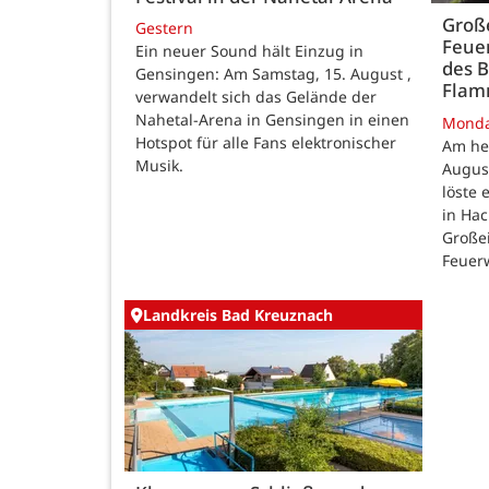
Große
Gestern
Feue
Ein neuer Sound hält Einzug in
des B
Gensingen: Am Samstag, 15. August ,
Fla
verwandelt sich das Gelände der
Nahetal-Arena in Gensingen in einen
Mond
Hotspot für alle Fans elektronischer
Am he
Musik.
August
löste
in Ha
Großei
Feuer
Landkreis Bad Kreuznach