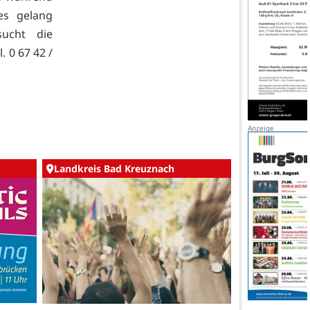
es gelang
sucht die
. 0 67 42 /
Landkreis Bad Kreuznach