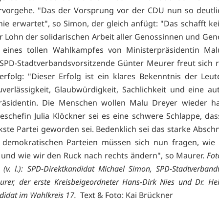
rvorgehe. "Das der Vorsprung vor der CDU nun so deutlic
nie erwartet", so Simon, der gleich anfügt: "Das schafft kei
er Lohn der solidarischen Arbeit aller Genossinnen und Ge
 eines tollen Wahlkampfes von Ministerpräsidentin Malu
SPD-Stadtverbandsvorsitzende Günter Meurer freut sich r
rfolg: "Dieser Erfolg ist ein klares Bekenntnis der Leut
uverlässigkeit, Glaubwürdigkeit, Sachlichkeit und eine au
präsidentin. Die Menschen wollen Malu Dreyer wieder ha
schefin Julia Klöckner sei es eine schwere Schlappe, da
rkste Partei geworden sei. Bedenklich sei das starke Absch
e demokratischen Parteien müssen sich nun fragen, wie
nd wie wir den Ruck nach rechts ändern", so Maurer.
Fot
 (v. l.): SPD-Direktkandidat Michael Simon, SPD-Stadtverband
rer, der erste Kreisbeigeordneter Hans-Dirk Nies und Dr. He
idat im Wahlkreis 17.
Text & Foto: Kai Brückner