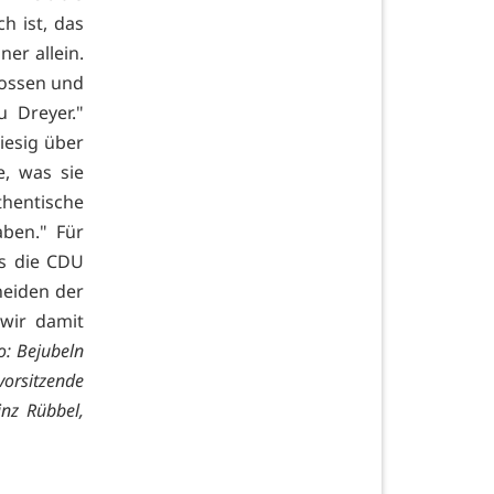
h ist, das
ner allein.
nossen und
 Dreyer."
iesig über
e, was sie
thentische
ben." Für
ss die CDU
neiden der
 wir damit
o: Bejubeln
vorsitzende
inz Rübbel,