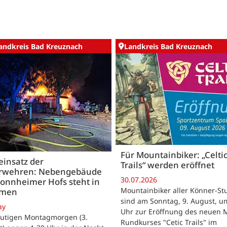
andkreis Bad Kreuznach
Landkreis Bad Kreuznach
Für Mountainbiker: „Celti
insatz der
Trails“ werden eröffnet
rwehren: Nebengebäude
30.07.2026
onnheimer Hofs steht in
Mountainbiker aller Könner-St
mmen
sind am Sonntag, 9. August, u
ay
Uhr zur Eröffnung des neuen 
utigen Montagmorgen (3.
Rundkurses "Cetic Trails" im