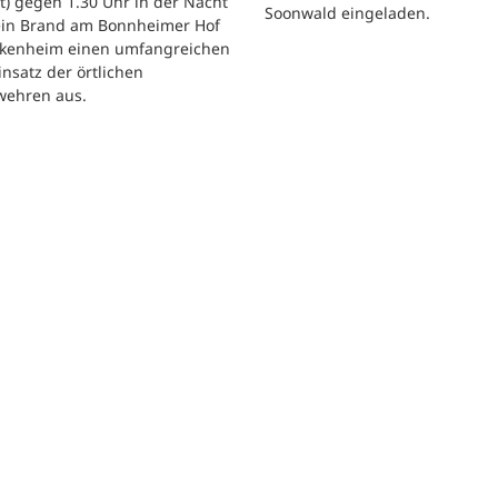
) gegen 1.30 Uhr in der Nacht
Soonwald eingeladen.
 ein Brand am Bonnheimer Hof
ckenheim einen umfangreichen
nsatz der örtlichen
wehren aus.