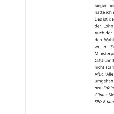
Sieger he
hätte ich 
Das ist d
der Lohn
Auch der 
den Wahle
wollen: Z
Minister
CDU-Lande
nicht stä
AfD: "All
umgehen u
den Erfolg
Günter Meu
SPD-B-Kand