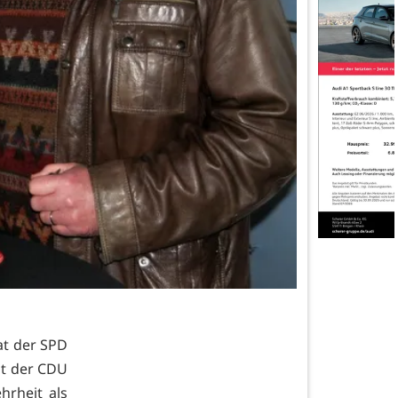
dat der SPD
it der CDU
rheit als