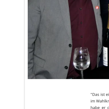
"Das ist e
im Wahlkr
habe er 