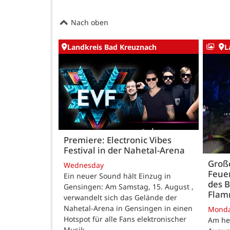
Nach oben
Landkreis Bad Kreuznach
L
Premiere: Electronic Vibes
Festival in der Nahetal-Arena
Große
Wednesday
Feue
Ein neuer Sound hält Einzug in
des B
Gensingen: Am Samstag, 15. August ,
Fla
verwandelt sich das Gelände der
Nahetal-Arena in Gensingen in einen
Mond
Hotspot für alle Fans elektronischer
Am he
Musik.