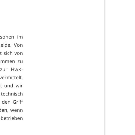
rsonen im
beide. Von
t sich von
sammen zu
 zur HwK-
ermittelt.
t und wir
 technisch
 den Griff
den, wenn
sbetrieben