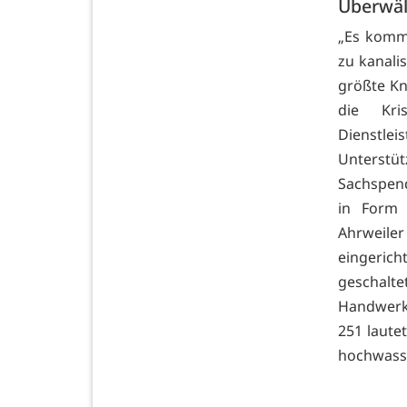
Überwält
„Es kommt
zu kanalis
größte Kn
die Kri
Dienstle
Unterstü
Sachspend
in Form 
Ahrweile
eingeric
geschalte
Handwerk
251 laute
hochwasse