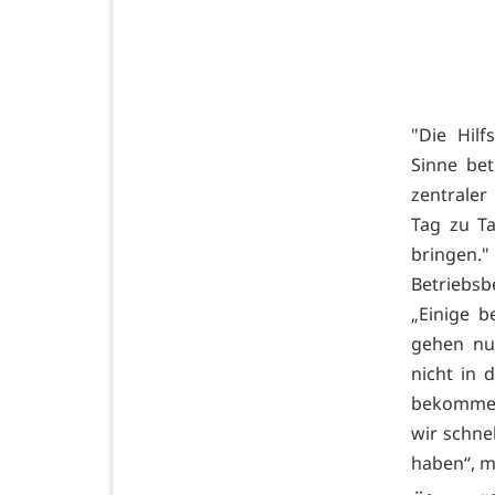
"Die Hil
Sinne bet
zentraler
Tag zu T
bringen.
Betriebsb
„Einige 
gehen nun
nicht in 
bekommen
wir schne
haben“, m