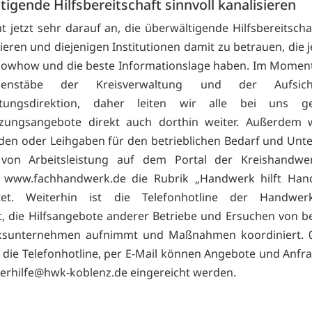
igende Hilfsbereitschaft sinnvoll kanalisieren
 jetzt sehr darauf an, die überwältigende Hilfsbereitschaf
ieren und diejenigen Institutionen damit zu betrauen, die 
owhow und die beste Informationslage haben. Im Moment
senstäbe der Kreisverwaltung und der Aufsic
istungsdirektion, daher leiten wir alle bei uns g
tzungsangebote direkt auch dorthin weiter. Außerdem 
en oder Leihgaben für den betrieblichen Bedarf und Unt
von Arbeitsleistung auf dem Portal der Kreishandwer
r
www.fachhandwerk.de die Rubrik „Handwerk hilft Han
htet. Weiterhin ist die Telefonhotline der Handwe
t, die Hilfsangebote anderer Betriebe und Ersuchen von b
sunternehmen aufnimmt und Maßnahmen koordiniert. 0
t die Telefonhotline, per E-Mail können Angebote und Anfr
rhilfe@hwk-koblenz.de eingereicht werden.