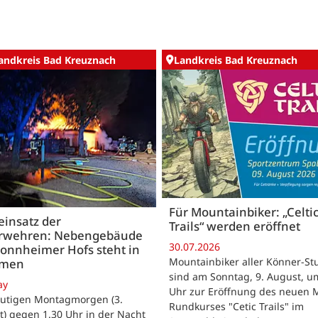
andkreis Bad Kreuznach
Landkreis Bad Kreuznach
Für Mountainbiker: „Celti
insatz der
Trails“ werden eröffnet
rwehren: Nebengebäude
30.07.2026
onnheimer Hofs steht in
Mountainbiker aller Könner-St
mmen
sind am Sonntag, 9. August, u
ay
Uhr zur Eröffnung des neuen 
utigen Montagmorgen (3.
Rundkurses "Cetic Trails" im
) gegen 1.30 Uhr in der Nacht