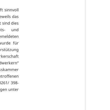
t sinnvoll
jeweils das
 sind dies
hts- und
emeldeten
wurde für
erstützung
kerschaft
dwerkern“
rkskammer
etroffenen
261/ 398-
agen unter