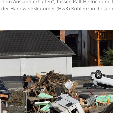
dem Ausland erhalten", fassen Ralf Hellrich und 
t der Handwerkskammer (HwK) Koblenz in dieser