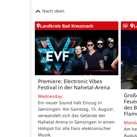
Nach oben
Landkreis Bad Kreuznach
L
Premiere: Electronic Vibes
Festival in der Nahetal-Arena
Große
Wednesday
Feue
Ein neuer Sound hält Einzug in
des B
Gensingen: Am Samstag, 15. August ,
Fla
verwandelt sich das Gelände der
Nahetal-Arena in Gensingen in einen
Mond
Hotspot für alle Fans elektronischer
Am he
Musik.
August