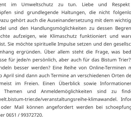
ent im Umweltschutz zu tun. Liebe und Respek
öpfen sind grundlegende Haltungen, die nicht folgenlo
Dazu gehört auch die Auseinandersetzung mit dem wichti
del und den Handlungsmöglichkeiten zu dessen Begren
chte aufzeigen, wie Klimaschutz funktioniert und wa
ist. Sie möchte spirituelle Impulse setzen und den gesellsc
hang ergründen. Über allem steht die Frage, was bed
sse für jede/n persönlich, aber auch für das Bistum Trier
ndeln besser werden? Eine Reihe von Online-Terminen 
b April sind dann auch Termine an verschiedenen Orten d
 meist im Freien. Einen Überblick sowie Information
en Themen und Anmeldemöglichkeiten sind zu find
t.bistum-trier.de/veranstaltungsreihe-klimawandel. Inf
 oder Mail können angefordert werden bei
schoepfun
der 0651 / 99372720.