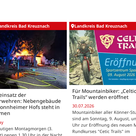
andkreis Bad Kreuznach
Landkreis Bad Kreuznach
Für Mountainbiker: „Celti
insatz der
Trails“ werden eröffnet
rwehren: Nebengebäude
30.07.2026
onnheimer Hofs steht in
Mountainbiker aller Könner-St
mmen
sind am Sonntag, 9. August, u
ay
Uhr zur Eröffnung des neuen 
utigen Montagmorgen (3.
Rundkurses "Cetic Trails" im
) gegen 1.30 Uhr in der Nacht