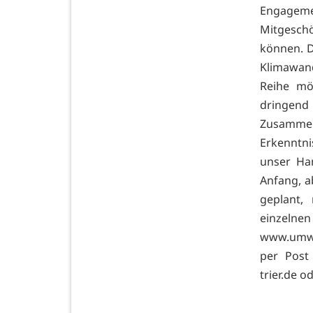
Engagem
Mitgesch
können. 
Klimawan
Reihe mö
dringend 
Zusammen
Erkenntni
unser Ha
Anfang, a
geplant,
einzeln
www.umwel
per Post
trier.de o