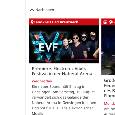
Nach oben
Landkreis Bad Kreuznach
L
Premiere: Electronic Vibes
Festival in der Nahetal-Arena
Große
Wednesday
Feue
Ein neuer Sound hält Einzug in
des B
Gensingen: Am Samstag, 15. August ,
Fla
verwandelt sich das Gelände der
Nahetal-Arena in Gensingen in einen
Mond
Hotspot für alle Fans elektronischer
Am he
Musik.
August