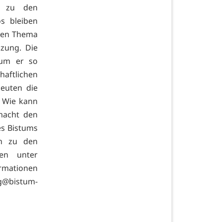
t zu den
s bleiben
gen Thema
zung. Die
rum er so
haftlichen
euten die
? Wie kann
macht den
es Bistums
en zu den
en unter
ormationen
g@bistum-