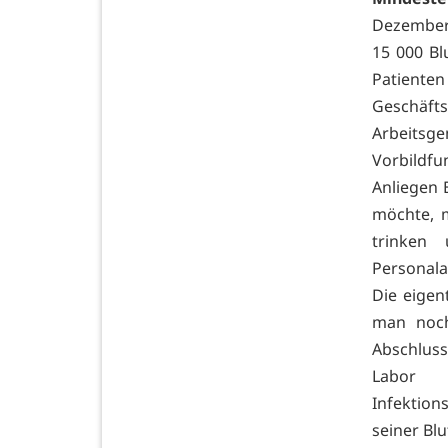
Dezember 
15 000 B
Patienten 
Geschäft
Arbeitsg
Vorbildfu
Anliegen 
möchte, m
trinken
Personala
Die eigen
man noch
Abschluss
Labor 
Infektion
seiner Bl