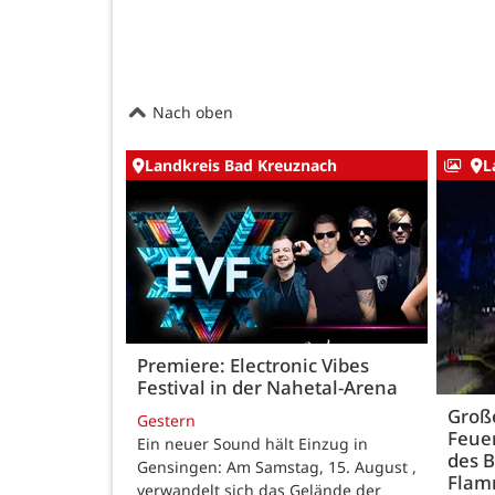
Nach oben
Landkreis Bad Kreuznach
L
Premiere: Electronic Vibes
Festival in der Nahetal-Arena
Große
Gestern
Feue
Ein neuer Sound hält Einzug in
des B
Gensingen: Am Samstag, 15. August ,
Fla
verwandelt sich das Gelände der