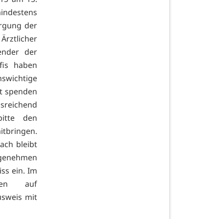
mindestens
rgung der
 Ärztlicher
ender der
fis haben
nswichtige
t spenden
usreichend
itte den
itbringen.
ach bleibt
ngenehmen
ss ein. Im
gen auf
usweis mit