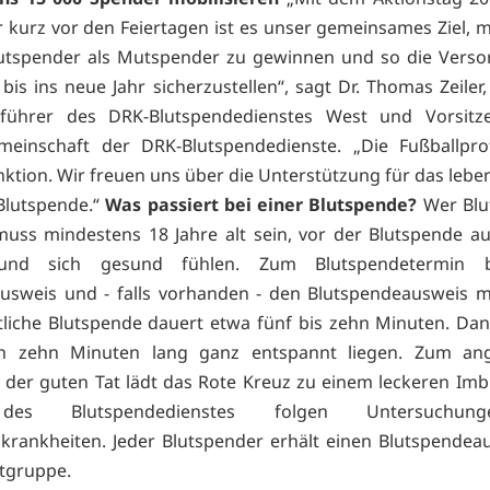
kurz vor den Feiertagen ist es unser gemeinsames Ziel, 
lutspender als Mutspender zu gewinnen und so die Verso
bis ins neue Jahr sicherzustellen“, sagt Dr. Thomas Zeiler,
sführer des DRK-Blutspendedienstes West und Vorsitz
emeinschaft der DRK-Blutspendedienste. „Die Fußballpro
nktion. Wir freuen uns über die Unterstützung für das lebe
Blutspende.“
Was passiert bei einer Blutspende?
Wer Blu
uss mindestens 18 Jahre alt sein, vor der Blutspende a
 und sich gesund fühlen. Zum Blutspendetermin b
usweis und - falls vorhanden - den Blutspendeausweis m
tliche Blutspende dauert etwa fünf bis zehn Minuten. Dan
 zehn Minuten lang ganz entspannt liegen. Zum a
 der guten Tat lädt das Rote Kreuz zu einem leckeren Imbi
des Blutspendedienstes folgen Untersuchun
skrankheiten. Jeder Blutspender erhält einen Blutspendea
utgruppe.