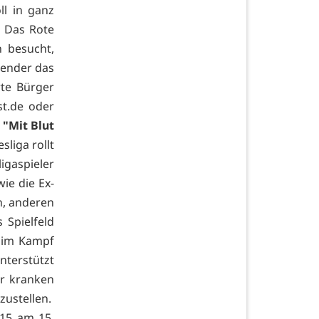
l in ganz
 Das Rote
 besucht,
pender das
rte Bürger
t.de oder
.
"Mit Blut
liga rollt
igaspieler
wie die Ex-
n, anderen
 Spielfeld
d im Kampf
nterstützt
er kranken
ustellen.
15 am 15.