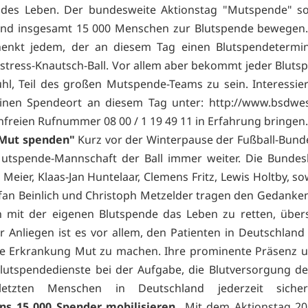
ndes Leben. Der bundesweite Aktionstag "Mutspende" sol
and insgesamt 15 000 Menschen zur Blutspende bewegen.
henkt jedem, der an diesem Tag einen Blutspendetermin
istress-Knautsch-Ball. Vor allem aber bekommt jeder Bluts
hl, Teil des großen Mutspende-Teams zu sein. Interessie
inen Spendeort an diesem Tag unter:
http://www.bsdwes
nfreien Rufnummer 08 00 / 1 19 49 11 in Erfahrung bringen
Mut spenden"
Kurz vor der Winterpause der Fußball-Bundes
utspende-Mannschaft der Ball immer weiter. Die Bundesl
Meier, Klaas-Jan Huntelaar, Clemens Fritz, Lewis Holtby, so
efan Beinlich und Christoph Metzelder tragen den Gedanke
mit der eigenen Blutspende das Leben zu retten, übers
hr Anliegen ist es vor allem, den Patienten in Deutschlan
e Erkrankung Mut zu machen. Ihre prominente Präsenz u
lutspendedienste bei der Aufgabe, die Blutversorgung d
etzten Menschen in Deutschland jederzeit sicherz
ns 15 000 Spender mobilisieren
„Mit dem Aktionstag 20