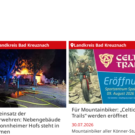
andkreis Bad Kreuznach
Landkreis Bad Kreuznach
Für Mountainbiker: „Celti
insatz der
Trails“ werden eröffnet
rwehren: Nebengebäude
30.07.2026
onnheimer Hofs steht in
Mountainbiker aller Könner-St
mmen