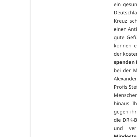
ein gesu
Deutschl
Kreuz sc
einen Ant
gute Gefü
können e
der koste
spenden 
bei der M
Alexander 
Profis St
Menschen 
hinaus. I
gegen ihr
die DRK-B
und verl
Mindeste