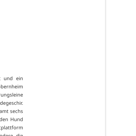
t und ein
obernheim
erungsleine
egeschir.
samt sechs
d den Hund
tplattform
ondere die