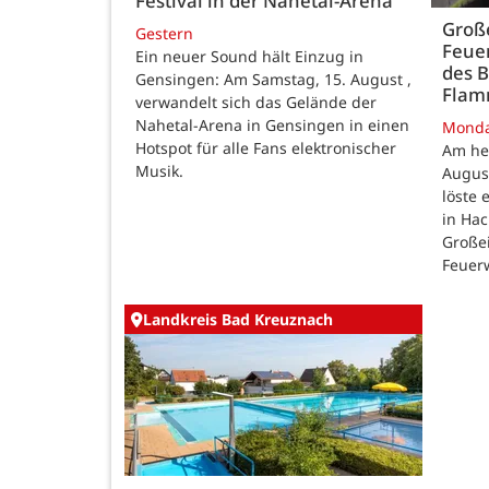
Festival in der Nahetal-Arena
Große
Gestern
Feue
Ein neuer Sound hält Einzug in
des B
Gensingen: Am Samstag, 15. August ,
Fla
verwandelt sich das Gelände der
Nahetal-Arena in Gensingen in einen
Mond
Hotspot für alle Fans elektronischer
Am he
Musik.
August
löste
in Ha
Großei
Feuer
Landkreis Bad Kreuznach