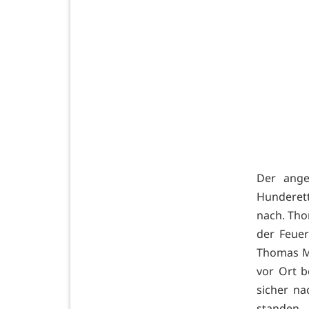
Der ange
Hunderet
nach. Thom
der Feue
Thomas Me
vor Ort b
sicher na
standen, 