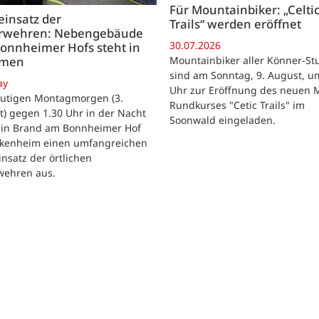
Für Mountainbiker: „Celti
insatz der
Trails“ werden eröffnet
rwehren: Nebengebäude
30.07.2026
onnheimer Hofs steht in
Mountainbiker aller Könner-St
mmen
sind am Sonntag, 9. August, u
ay
Uhr zur Eröffnung des neuen 
utigen Montagmorgen (3.
Rundkurses "Cetic Trails" im
) gegen 1.30 Uhr in der Nacht
Soonwald eingeladen.
 ein Brand am Bonnheimer Hof
ckenheim einen umfangreichen
nsatz der örtlichen
wehren aus.