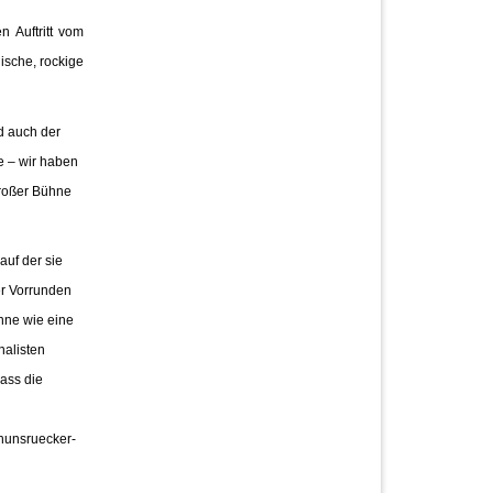
 Auftritt vom
ische, rockige
d auch der
e – wir haben
großer Bühne
auf der sie
er Vorrunden
nne wie eine
nalisten
ass die
hunsruecker-