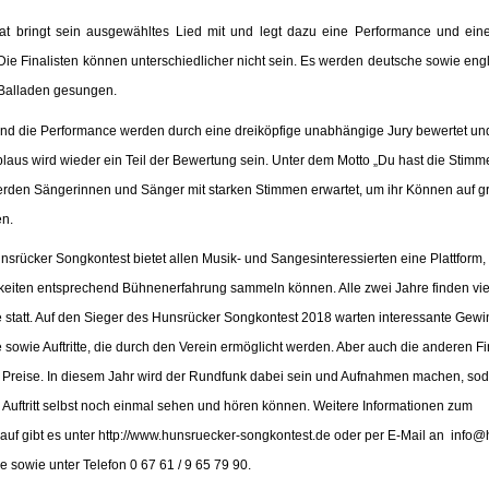
at bringt sein ausgewähltes Lied mit und legt dazu eine Performance und einen
 Die Finalisten können unterschiedlicher nicht sein. Es werden deutsche sowie engl
 Balladen gesungen.
nd die Performance werden durch eine dreiköpfige unabhängige Jury bewertet un
aus wird wieder ein Teil der Bewertung sein. Unter dem Motto „Du hast die Stimm
rden Sängerinnen und Sänger mit starken Stimmen erwartet, um ihr Können auf 
en.
nsrücker Songkontest bietet allen Musik- und Sangesinteressierten eine Plattform, 
keiten entsprechend Bühnenerfahrung sammeln können. Alle zwei Jahre finden vi
e statt. Auf den Sieger des Hunsrücker Songkontest 2018 warten interessante Gewi
owie Auftritte, die durch den Verein ermöglicht werden. Aber auch die anderen Fi
le Preise. In diesem Jahr wird der Rundfunk dabei sein und Aufnahmen machen, sod
n Auftritt selbst noch einmal sehen und hören können. Weitere Informationen zum
auf gibt es unter
http://www.hunsruecker-songkontest.de oder per E-Mail an info@
e sowie unter Telefon 0 67 61 / 9 65 79 90.