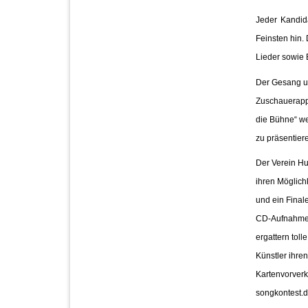
Jeder Kandid
Feinsten hin.
Lieder sowie
Der Gesang u
Zuschauerappl
die Bühne“ we
zu präsentier
Der Verein Hu
ihren Möglich
und ein Final
CD-Aufnahme s
ergattern tol
Künstler ihre
Kartenvorverk
songkontest.d