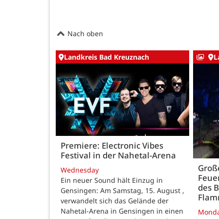
Nach oben
Landkreis Bad Kreuznach
L
Premiere: Electronic Vibes
Festival in der Nahetal-Arena
Große
Wednesday
Feue
Ein neuer Sound hält Einzug in
des B
Gensingen: Am Samstag, 15. August ,
Fla
verwandelt sich das Gelände der
Nahetal-Arena in Gensingen in einen
Mond