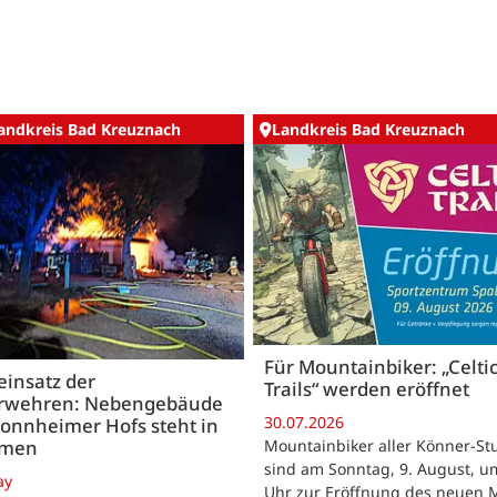
andkreis Bad Kreuznach
Landkreis Bad Kreuznach
Für Mountainbiker: „Celti
insatz der
Trails“ werden eröffnet
rwehren: Nebengebäude
30.07.2026
onnheimer Hofs steht in
Mountainbiker aller Könner-St
mmen
sind am Sonntag, 9. August, u
ay
Uhr zur Eröffnung des neuen 