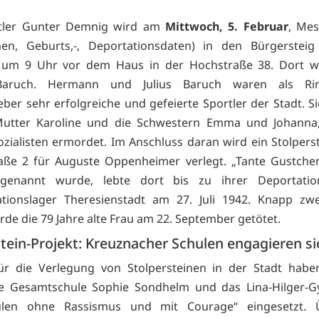
tler Gunter Demnig wird am
Mittwoch, 5. Februar
, Mes
en, Geburts,-, Deportationsdaten) in den Bürgersteig 
 um 9 Uhr vor dem Haus in der Hochstraße 38. Dort w
 Baruch. Hermann und Julius Baruch waren als Ri
ber sehr erfolgreiche und gefeierte Sportler der Stadt. S
Mutter Karoline und die Schwestern Emma und Johanna
ozialisten ermordet. Im Anschluss daran wird ein Stolperst
ße 2 für Auguste Oppenheimer verlegt. „Tante Gustchen
l genannt wurde, lebte dort bis zu ihrer Deportati
ationslager Theresienstadt am 27. Juli 1942. Knapp zw
rde die 79 Jahre alte Frau am 22. September getötet.
stein-Projekt: Kreuznacher Schulen engagieren si
ür die Verlegung von Stolpersteinen in der Stadt habe
rte Gesamtschule Sophie Sondhelm und das Lina-Hilger-
ulen ohne Rassismus und mit Courage“ eingesetzt. 