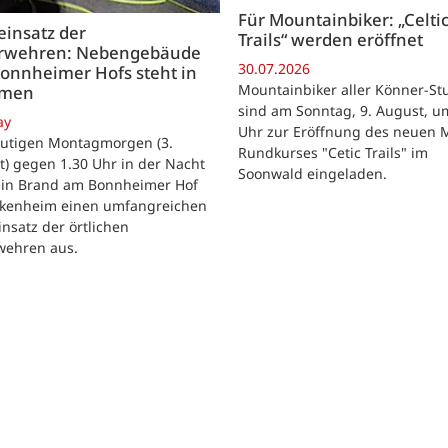
Für Mountainbiker: „Celti
insatz der
Trails“ werden eröffnet
rwehren: Nebengebäude
30.07.2026
onnheimer Hofs steht in
Mountainbiker aller Könner-St
mmen
sind am Sonntag, 9. August, u
ay
Uhr zur Eröffnung des neuen 
utigen Montagmorgen (3.
Rundkurses "Cetic Trails" im
) gegen 1.30 Uhr in der Nacht
Soonwald eingeladen.
 ein Brand am Bonnheimer Hof
ckenheim einen umfangreichen
nsatz der örtlichen
wehren aus.