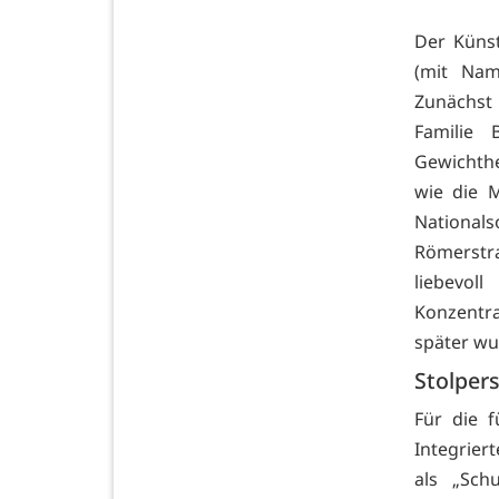
Der Küns
(mit Nam
Zunächst
Familie
Gewichthe
wie die 
Nationals
Römerstra
liebevol
Konzentr
später wu
Stolper
Für die f
Integrie
als „Sch