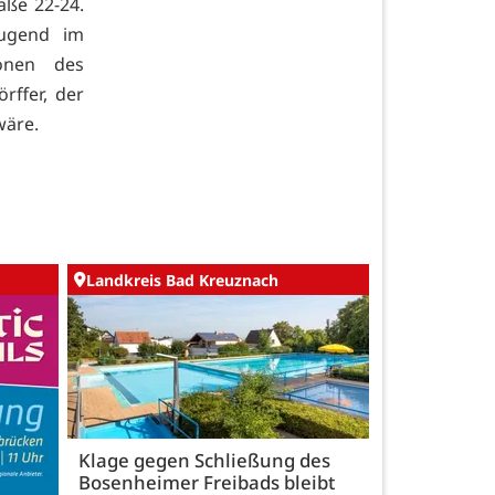
aße 22-24.
Jugend im
ionen des
ffer, der
wäre.
Landkreis Bad Kreuznach
Klage gegen Schließung des
Bosenheimer Freibads bleibt