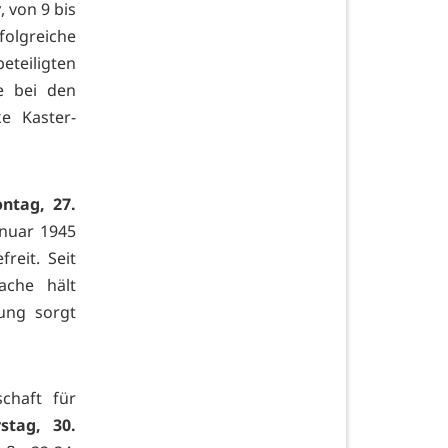
r
, von 9 bis
folgreiche
teiligten
e bei den
ke Kaster-
ntag, 27.
anuar 1945
reit. Seit
ache hält
tung sorgt
chaft für
stag, 30.