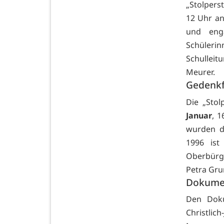
„Stolpers
12 Uhr an
und enga
Schüleri
Schulleit
Meurer.
Gedenkf
Die „Sto
Januar
, 
wurden di
1996 ist
Oberbürge
Petra Gr
Dokumen
Den Doku
Christli