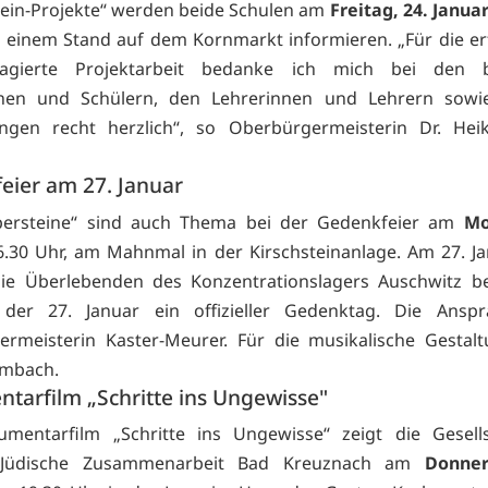
tein-Projekte“ werden beide Schulen am
Freitag, 24. Janua
 einem Stand auf dem Kornmarkt informieren. „Für die er
gierte Projektarbeit bedanke ich mich bei den be
nnen und Schülern, den Lehrerinnen und Lehrern sowi
ungen recht herzlich“, so Oberbürgermeisterin Dr. Hei
eier am 27. Januar
lpersteine“ sind auch Thema bei der Gedenkfeier am
Mo
16.30 Uhr, am Mahnmal in der Kirschsteinanlage. Am 27. J
e Überlebenden des Konzentrationslagers Auschwitz bef
 der 27. Januar ein offizieller Gedenktag. Die Anspr
rmeisterin Kaster-Meurer. Für die musikalische Gestal
umbach.
tarfilm „Schritte ins Ungewisse"
mentarfilm „Schritte ins Ungewisse“ zeigt die Gesells
ch-Jüdische Zusammenarbeit Bad Kreuznach am
Donner