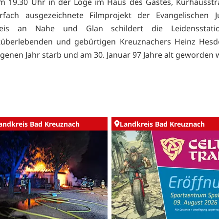
um 19.30 Uhr in der Loge im Haus des Gastes, Kurhausstr
fach ausgezeichnete Filmprojekt der Evangelischen 
reis an Nahe und Glan schildert die Leidensstat
tüberlebenden und gebürtigen Kreuznachers Heinz Hesdör
genen Jahr starb und am 30. Januar 97 Jahre alt geworden 
andkreis Bad Kreuznach
Landkreis Bad Kreuznach