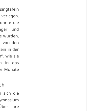
singtafeln
verlegen.
ohnte die
nger und
ie wurden,
, von den
ein in der
“, wie sie
on in das
ei Monate
ch
n sich die
Gymnasium
Über ihre