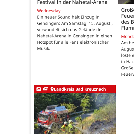
Festival in der Nahetal-Arena
Große
Wednesday
Feue
Ein neuer Sound hält Einzug in
des B
Gensingen: Am Samstag, 15. August ,
Fla
verwandelt sich das Gelände der
Nahetal-Arena in Gensingen in einen
Mond
Hotspot für alle Fans elektronischer
Am he
Musik.
August
löste
in Ha
Großei
Feuer
Landkreis Bad Kreuznach