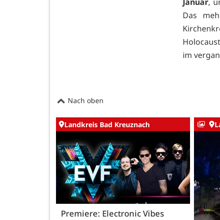
Januar
, 
Das mehr
Kirchenk
Holocaus
im vergan
Nach oben
Landkreis Bad Kreuznach
L
Premiere: Electronic Vibes