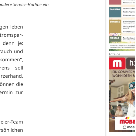
ndere Service-Hotline ein.
ngen leben
tromspar-
 denn je:
rauch und
inkommen“,
ens soll
urzerhand,
können die
ermin zur
eier-Team
sönlichen