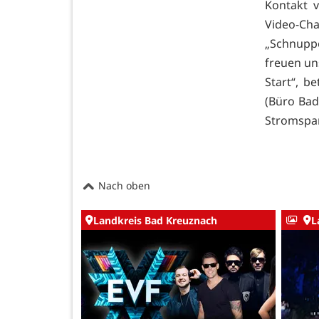
Kontakt 
Video-Ch
„Schnuppe
freuen un
Start“, b
(Büro Bad
Stromspar
Nach oben
Landkreis Bad Kreuznach
L