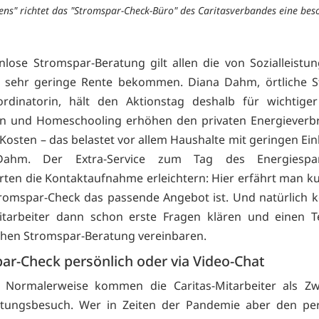
ns" richtet das "Stromspar-Check-Büro" des Caritasverbandes eine beso
nlose Stromspar-Beratung gilt allen die von Sozialleistu
e sehr geringe Rente bekommen. Diana Dahm, örtliche S
ordinatorin, hält den Aktionstag deshalb für wichtiger
n und Homeschooling erhöhen den privaten Energieverb
 Kosten – das belastet vor allem Haushalte mit geringen E
Dahm. Der Extra-Service zum Tag des Energiespar
erten die Kontaktaufnahme erleichtern: Hier erfährt man k
romspar-Check das passende Angebot ist. Und natürlich 
Mitarbeiter dann schon erste Fragen klären und einen T
chen Stromspar-Beratung vereinbaren.
ar-Check persönlich oder via Video-Chat
: Normalerweise kommen die Caritas-Mitarbeiter als Zw
tungsbesuch. Wer in Zeiten der Pandemie aber den per