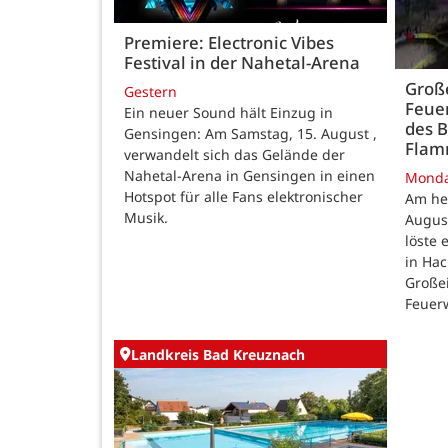
Premiere: Electronic Vibes
Festival in der Nahetal-Arena
Große
Gestern
Feue
Ein neuer Sound hält Einzug in
des B
Gensingen: Am Samstag, 15. August ,
Fla
verwandelt sich das Gelände der
Nahetal-Arena in Gensingen in einen
Mond
Hotspot für alle Fans elektronischer
Am he
Musik.
August
löste
in Ha
Großei
Feuer
Landkreis Bad Kreuznach