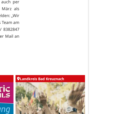
 auch per
 März als
lden: „Wir
es Team am
 / 8382847
er Mail an
Landkreis Bad Kreuznach