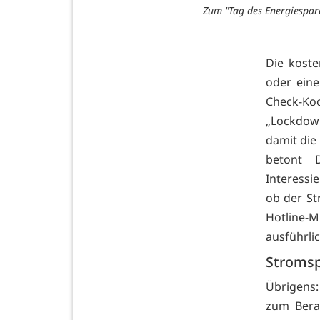
Zum "Tag des Energiespare
Die koste
oder ein
Check-Ko
„Lockdow
damit die
betont 
Interessi
ob der St
Hotline-
ausführli
Stromsp
Übrigens
zum Bera