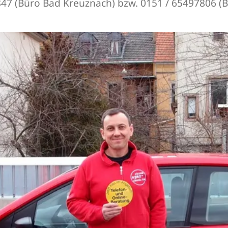
847 (Büro Bad Kreuznach) bzw. 0151 / 65497806 (Bü