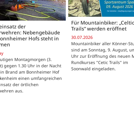
Für Mountainbiker: „Celti
insatz der
Trails“ werden eröffnet
rwehren: Nebengebäude
30.07.2026
onnheimer Hofs steht in
Mountainbiker aller Könner-St
mmen
sind am Sonntag, 9. August, u
ay
Uhr zur Eröffnung des neuen 
utigen Montagmorgen (3.
Rundkurses "Cetic Trails" im
) gegen 1.30 Uhr in der Nacht
Soonwald eingeladen.
 ein Brand am Bonnheimer Hof
ckenheim einen umfangreichen
nsatz der örtlichen
wehren aus.