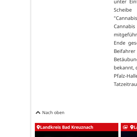
unter Ei
Scheibe
"Cannabi
Cannabis 
mitgeführ
Ende ges
Beifahr
Betäubun
bekannt, 
Pfalz-Ha
Tatzeitra
Nach oben
Landkreis Bad Kreuznach
L