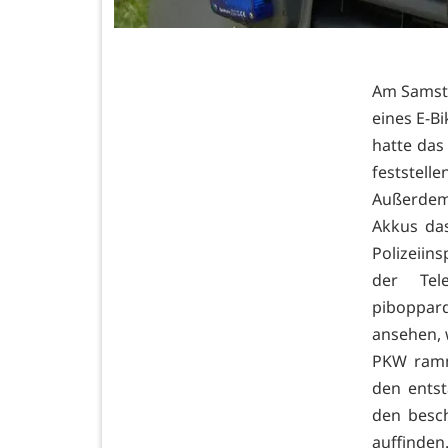
Am Samsta
eines E-B
hatte da
feststell
Außerdem
Akkus da
Polizeiin
der Te
piboppar
ansehen, 
PKW ramm
den ents
den besc
auffinde