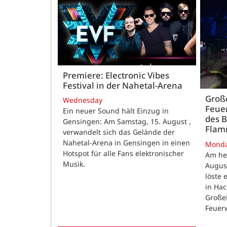
Premiere: Electronic Vibes
Festival in der Nahetal-Arena
Große
Wednesday
Feue
Ein neuer Sound hält Einzug in
des B
Gensingen: Am Samstag, 15. August ,
Fla
verwandelt sich das Gelände der
Nahetal-Arena in Gensingen in einen
Mond
Hotspot für alle Fans elektronischer
Am he
Musik.
August
löste
in Ha
Großei
Feuer