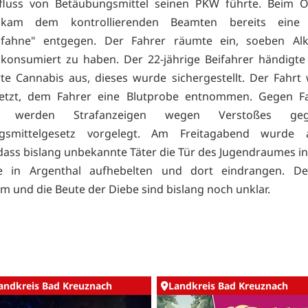
nfluss von Betäubungsmittel seinen PKW führte. Beim Ö
 kam dem kontrollierenden Beamten bereits eine d
sfahne" entgegen. Der Fahrer räumte ein, soeben Al
konsumiert zu haben. Der 22-jährige Beifahrer händigt
te Cannabis aus, dieses wurde sichergestellt. Der Fahrt
etzt, dem Fahrer eine Blutprobe entnommen. Gegen F
er werden Strafanzeigen wegen Verstoßes g
gsmittelgesetz vorgelegt. Am Freitagabend wurde
dass bislang unbekannte Täter die Tür des Jugendraumes in
lle in Argenthal aufhebelten und dort eindrangen. D
um und die Beute der Diebe sind bislang noch unklar.
andkreis Bad Kreuznach
Landkreis Bad Kreuznach