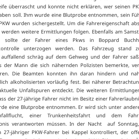
reife überrascht und konnte nicht erklären, wer seinen 
aben soll. Ihm wurde eine Blutprobe entnommen, sein Fü
PKW wurden sichergestellt. Um die Fahrereigenschaft ab
, werden weitere Ermittlungen folgen. Ebenfalls am Sams
, sollte der Fahrer eines Pkws in Boppard Buchh
kontrolle unterzogen werden. Das Fahrzeug stand 
t auffallend schräg auf dem Gehweg und der Fahrer sa
ls der Mann die sich nähernden Polizisten bemerkte, ve
ren. Die Beamten konnten ihn daran hindern und n
tlich alkoholisierten vorläufig fest. Bei näherer Betracht
tuelle Unfallspuren entdeckt. Die weiteren Ermittlung
ss der 27-jährige Fahrer nicht im Besitz einer Fahrerlaubni
de eine Blutprobe entnommen. Er wird sich unter ande
nfallflucht, einer Trunkenheitsfahrt und dem Fah
ubnis verantworten müssen. In der Nacht auf Sonntag,
 27-jähriger PKW-Fahrer bei Kappel kontrolliert, der offe