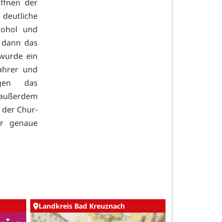
ffnen der
eutliche
kohol und
e dann das
 wurde ein
ahrer und
egen das
 außerdem
 der Chur-
er genaue
Landkreis Bad Kreuznach