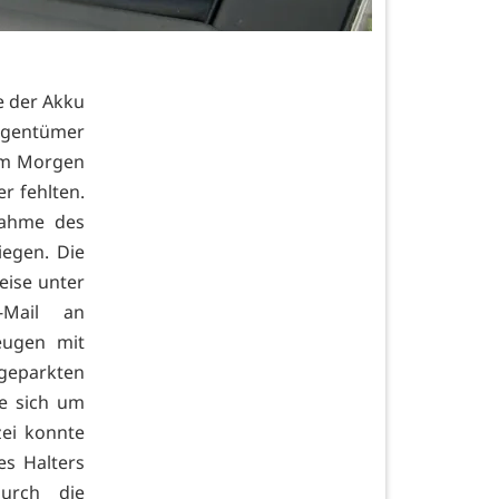
e der Akku
Eigentümer
am Morgen
r fehlten.
nahme des
egen. Die
eise unter
Mail an
eugen mit
 geparkten
e sich um
ei konnte
s Halters
durch die