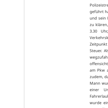
Polizeist
geführt h
und sein 
zu klären
3.30 Uhr
Verkehrs
Zeitpunk
Steuer. A
wegzufah
offensich
am Pkw ak
zudem, da
Mann wur
einer U
Fahrerla
wurde ein