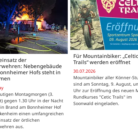
Für Mountainbiker: „Celti
insatz der
Trails“ werden eröffnet
rwehren: Nebengebäude
30.07.2026
onnheimer Hofs steht in
Mountainbiker aller Könner-St
mmen
sind am Sonntag, 9. August, u
ay
Uhr zur Eröffnung des neuen 
utigen Montagmorgen (3.
Rundkurses "Cetic Trails" im
) gegen 1.30 Uhr in der Nacht
Soonwald eingeladen.
 ein Brand am Bonnheimer Hof
ckenheim einen umfangreichen
nsatz der örtlichen
wehren aus.