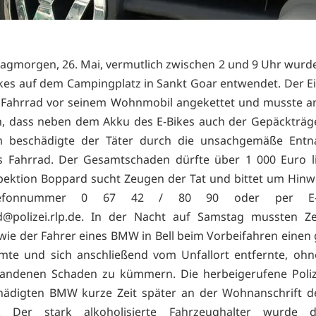
gmorgen, 26. Mai, vermutlich zwischen 2 und 9 Uhr wurd
ikes auf dem Campingplatz in Sankt Goar entwendet. Der 
s Fahrrad vor seinem Wohnmobil angekettet und musste 
en, dass neben dem Akku des E-Bikes auch der Gepäckträge
 beschädigte der Täter durch die unsachgemäße Ent
s Fahrrad. Der Gesamtschaden dürfte über 1 000 Euro li
spektion Boppard sucht Zeugen der Tat und bittet um Hinw
lefonnummer 0 67 42 / 80 90 oder per E-
d@polizei.rlp.de. In der Nacht auf Samstag mussten Z
wie der Fahrer eines BMW in Bell beim Vorbeifahren einen
te und sich anschließend vom Unfallort entfernte, ohn
tandenen Schaden zu kümmern. Die herbeigerufene Poliz
hädigten BMW kurze Zeit später an der Wohnanschrift de
n. Der stark alkoholisierte Fahrzeughalter wurde 