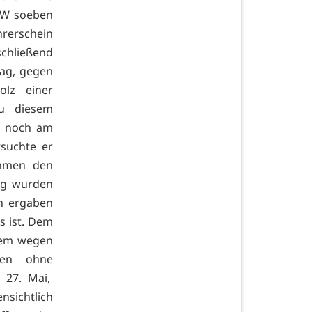
PKW soeben
hrerschein
schließend
tag, gegen
olz einer
zu diesem
ß noch am
rsuchte er
ahmen den
ung wurden
en ergaben
s ist. Dem
rem wegen
ren ohne
 27. Mai,
nsichtlich