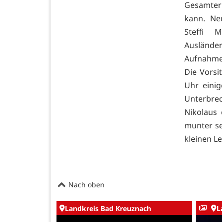
Gesamter
kann. Neu
Steffi M
Ausländ
Aufnahme
Die Vorsi
Uhr einig
Unterbre
Nikolaus 
munter se
kleinen L
Nach oben
Landkreis Bad Kreuznach
L