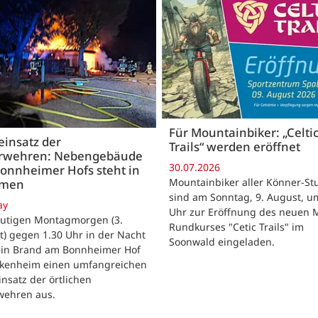
Für Mountainbiker: „Celti
insatz der
Trails“ werden eröffnet
rwehren: Nebengebäude
30.07.2026
onnheimer Hofs steht in
Mountainbiker aller Könner-St
mmen
sind am Sonntag, 9. August, u
ay
Uhr zur Eröffnung des neuen 
utigen Montagmorgen (3.
Rundkurses "Cetic Trails" im
) gegen 1.30 Uhr in der Nacht
Soonwald eingeladen.
 ein Brand am Bonnheimer Hof
ckenheim einen umfangreichen
nsatz der örtlichen
wehren aus.