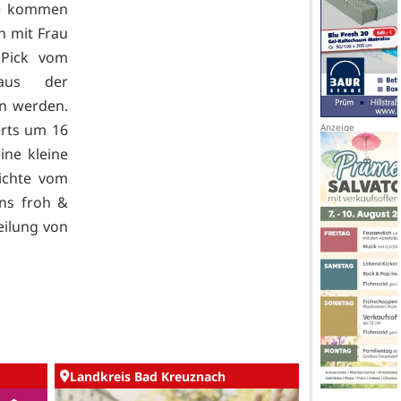
te kommen
n mit Frau
 Pick vom
 aus der
n werden.
erts um 16
ine kleine
ichte vom
uns froh &
eilung von
Landkreis Bad Kreuznach