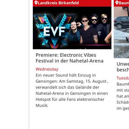
Landkreis Birkenfeld
Baum
Premiere: Electronic Vibes
Festival in der Nahetal-Arena
Unwe
besch
Wednesday
Ein neuer Sound hält Einzug in
Tuesd
Gensingen: Am Samstag, 15. August ,
Baumho
verwandelt sich das Gelände der
mit s
Nahetal-Arena in Gensingen in einen
hat a
Hotspot für alle Fans elektronischer
Schäd
Musik.
im ge