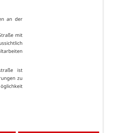
en an der
Straße mit
ssichtlich
ltarbeiten
traße ist
erungen zu
glichkeit