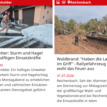
holder
Reichenbach
tter: Sturm und Hagel
äftigen Einsatzkräfte
Waldbrand: "Haben die L
im Griff" - Rallyefahrzeug 
ay
wohl das Feuer aus
lder. Ein heftiges Unwetter
tarkem Sturm und Hagelschlag
31.07.2026
m Montagabend zu erheblichen
Reichenbach. Seit der Alarmie
en und zahlreichen Einsätzen
am Donnerstag zur Mittagszeit
samten Dienstgebiet geführt.
der großflächige Wald- und
Vegetationsbrand bei Reichen
die Einsatzkräfte in Atem