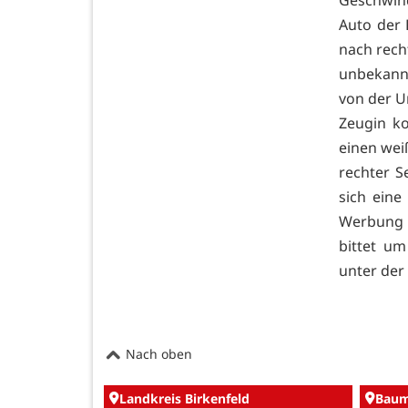
Auto der 
nach rech
unbekann
von der Un
Zeugin k
einen wei
rechter S
sich eine
Werbung a
bittet um
unter der
Nach oben
Landkreis Birkenfeld
Baum