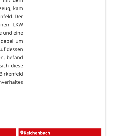
rzeug, kam
nfeld. Der
einem LKW
te und eine
 dabei um
Auf dessen
en, befand
sich diese
Birkenfeld
hverhaltes
Reichenbach