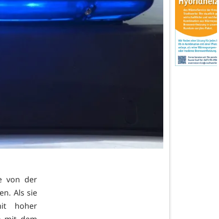
te von der
n. Als sie
it hoher
ch mit dem