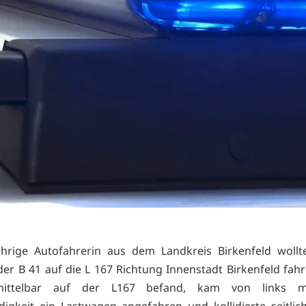
ährige Autofahrerin aus dem Landkreis Birkenfeld woll
der B 41 auf die L 167 Richtung Innenstadt Birkenfeld fahre
mittelbar auf der L167 befand, kam von links m
igkeit ein Lastwagen angefahren und kollidierte seitli