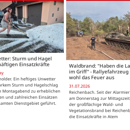
tter: Sturm und Hagel
äftigen Einsatzkräfte
Waldbrand: "Haben die L
im Griff" - Rallyefahrzeug 
ay
wohl das Feuer aus
lder. Ein heftiges Unwetter
tarkem Sturm und Hagelschlag
31.07.2026
m Montagabend zu erheblichen
Reichenbach. Seit der Alarmie
en und zahlreichen Einsätzen
am Donnerstag zur Mittagszeit
samten Dienstgebiet geführt.
der großflächige Wald- und
Vegetationsbrand bei Reichen
die Einsatzkräfte in Atem