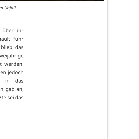
n Unfall.
e über ihr
ault fuhr
blieb das
weijährige
t werden.
den jedoch
n in das
in gab an,
te sei das