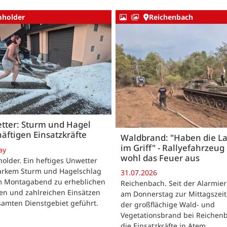
holder
Reichenbach
tter: Sturm und Hagel
äftigen Einsatzkräfte
Waldbrand: "Haben die L
im Griff" - Rallyefahrzeug 
ay
wohl das Feuer aus
lder. Ein heftiges Unwetter
tarkem Sturm und Hagelschlag
31.07.2026
m Montagabend zu erheblichen
Reichenbach. Seit der Alarmie
en und zahlreichen Einsätzen
am Donnerstag zur Mittagszeit
samten Dienstgebiet geführt.
der großflächige Wald- und
Vegetationsbrand bei Reichen
die Einsatzkräfte in Atem