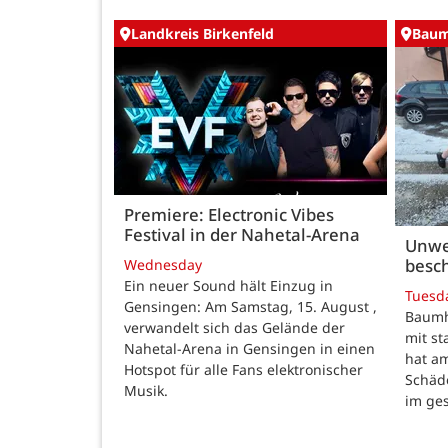
Landkreis Birkenfeld
Baum
Premiere: Electronic Vibes
Festival in der Nahetal-Arena
Unwe
besch
Wednesday
Ein neuer Sound hält Einzug in
Tuesd
Gensingen: Am Samstag, 15. August ,
Baumho
verwandelt sich das Gelände der
mit s
Nahetal-Arena in Gensingen in einen
hat a
Hotspot für alle Fans elektronischer
Schäd
Musik.
im ge