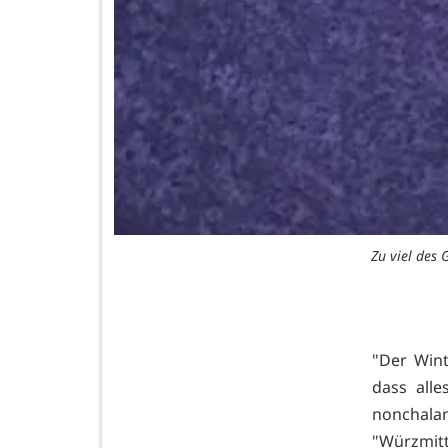
Zu viel des 
"Der Win
dass all
nonchala
"Würzmitt