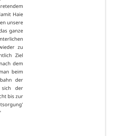
tretendem
damit Haie
den unsere
 das ganze
terlichen
wieder zu
lich Ziel
 nach dem
 man beim
rbahn der
 sich der
ht bis zur
ntsorgung'
"