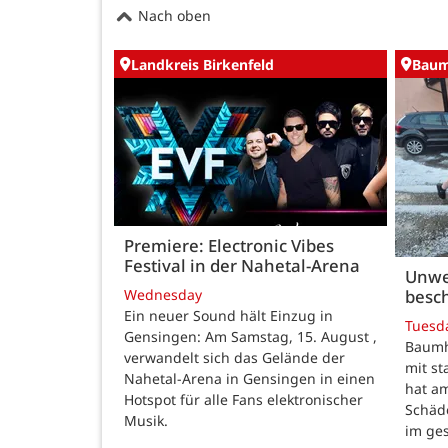
Nach oben
Landkreis Birkenfeld
Baum
Premiere: Electronic Vibes
Festival in der Nahetal-Arena
Unwe
besch
Wednesday
Ein neuer Sound hält Einzug in
Tuesd
Gensingen: Am Samstag, 15. August ,
Baumho
verwandelt sich das Gelände der
mit s
Nahetal-Arena in Gensingen in einen
hat a
Hotspot für alle Fans elektronischer
Schäd
Musik.
im ge