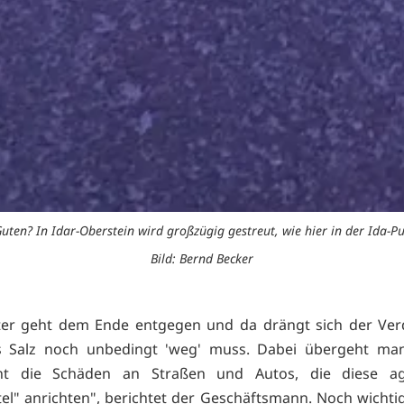
Guten? In Idar-Oberstein wird großzügig gestreut, wie hier in der Ida-P
Bild: Bernd Becker
ter geht dem Ende entgegen und da drängt sich der Verd
es Salz noch unbedingt 'weg' muss. Dabei übergeht ma
nt die Schäden an Straßen und Autos, die diese ag
el" anrichten", berichtet der Geschäftsmann. Noch wichtig