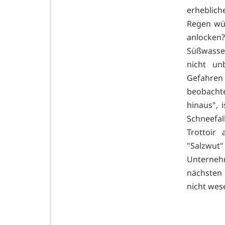
erheblic
Regen wür
anlocken?
Süßwasser
nicht un
Gefahren
beobacht
hinaus",
Schneefa
Trottoir
"Salzwut
Unternehm
nächsten 
nicht wes