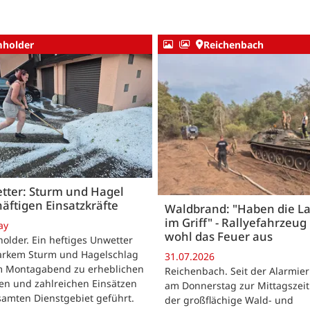
holder
Reichenbach
tter: Sturm und Hagel
äftigen Einsatzkräfte
Waldbrand: "Haben die L
im Griff" - Rallyefahrzeug 
ay
wohl das Feuer aus
lder. Ein heftiges Unwetter
tarkem Sturm und Hagelschlag
31.07.2026
m Montagabend zu erheblichen
Reichenbach. Seit der Alarmie
en und zahlreichen Einsätzen
am Donnerstag zur Mittagszeit
samten Dienstgebiet geführt.
der großflächige Wald- und