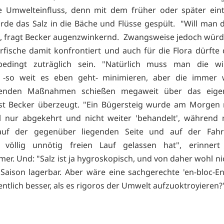
he Umwelteinfluss, denn mit dem früher oder später ein
de das Salz in die Bäche und Flüsse gespült. "Will man 
, fragt Becker augenzwinkernd. Zwangsweise jedoch wür
fische damit konfrontiert und auch für die Flora dürfte
bedingt zuträglich sein. "Natürlich muss man die win
 -so weit es eben geht- minimieren, aber die immer 
enden Maßnahmen schießen megaweit über das eigent
 ist Becker überzeugt. "Ein Bügersteig wurde am Morgen
ll nur abgekehrt und nicht weiter 'behandelt', während
 auf der gegenüber liegenden Seite und auf der Fah
" völlig unnötig freien Lauf gelassen hat", erinnert
er. Und: "Salz ist ja hygroskopisch, und von daher wohl nic
Saison lagerbar. Aber wäre eine sachgerechte 'en-bloc-E
entlich besser, als es rigoros der Umwelt aufzuoktroyieren?