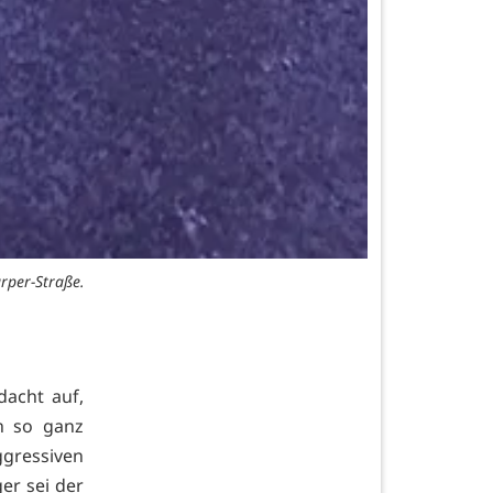
urper-Straße.
acht auf,
n so ganz
gressiven
er sei der