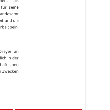
ment als
 für seine
e Landesamt
eit und die
beit sein,
Dreyer an
ich in der
ftlichen
en Zwecken