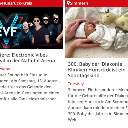
n-Hunsrück-Kreis
Simmern
ere: Electronic Vibes
val in der Nahetal-Arena
300. Baby der Diakonie
esday
Kliniken Hunsrück ist ein
Sonntagskind
uer Sound hält Einzug in
ngen: Am Samstag, 15. August ,
Tuesday
delt sich das Gelände der
Simmern. Ein besonderer Mom
al-Arena in Gensingen in einen
für die Geburtshilfe der Diakon
t für alle Fans elektronischer
Kliniken Hunsrück: Am Sonntag
.
August, kam mit dem kleinen E
300. Baby des Jahres in Simme
Welt.