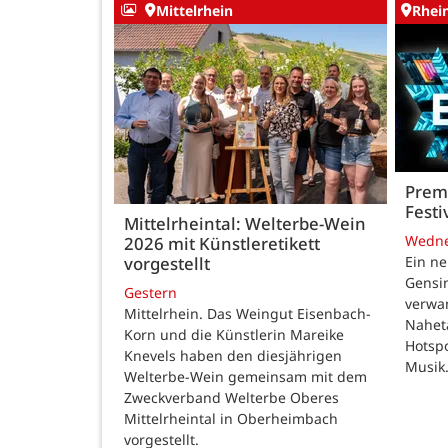
Mittelrhein
Rhei
Premi
Festi
Mittelrheintal: Welterbe-Wein
Wedn
2026 mit Künstleretikett
vorgestellt
Ein ne
Gensi
Gestern
verwan
Mittelrhein. Das Weingut Eisenbach-
Nahet
Korn und die Künstlerin Mareike
Hotspo
Knevels haben den diesjährigen
Musik
Welterbe-Wein gemeinsam mit dem
Zweckverband Welterbe Oberes
Mittelrheintal in Oberheimbach
vorgestellt.