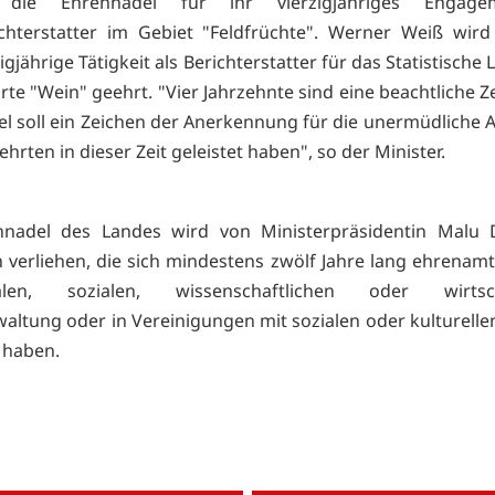
n die Ehrennadel für ihr vierzigjähriges Engage
chterstatter im Gebiet "Feldfrüchte". Werner Weiß wird
igjährige Tätigkeit als Berichterstatter für das Statistisch
rte "Wein" geehrt. "Vier Jahrzehnte sind eine beachtliche Z
l soll ein Zeichen der Anerkennung für die unermüdliche Ar
ehrten in dieser Zeit geleistet haben", so der Minister.
nnadel des Landes wird von Ministerpräsidentin Malu 
verliehen, die sich mindestens zwölf Jahre lang ehrenamtl
len, sozialen, wissenschaftlichen oder wirtscha
waltung oder in Vereinigungen mit sozialen oder kulturell
 haben.