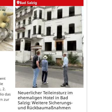
Bad Salzig
ent
ie
, 2.
Neuerlicher Teileinsturz im
lio das
ehemaligen Hotel in Bad
rn zur
Salzig: Weitere Sicherungs-
und Rückbaumaßnahmen