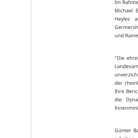
Im Rahmen
Michael 
Heyles a
Germersh
und Raine
"Die ehre
Landesam
unverzich
der rhein
Ihre Beri
die Dyna
Innenmini
Günter B