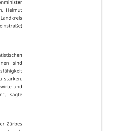
enminister
h, Helmut
Landkreis
instraße)
tistischen
onen sind
sfähigkeit
u stärken.
dwirte und
n", sagte
er Zürbes