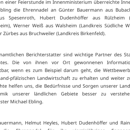
 einer Feierstunde im Innenministerium überreichte Inn
Ebling die Ehrennadel an Günter Bauermann aus Bubac
us Spesenroth, Hubert Dudenhöffer aus Rülzheim (
eim), Werner Weiß aus Walsheim (Landkreis Südliche We
r Zürbes aus Bruchweiler (Landkreis Birkenfeld).
namtlichen Berichterstatter sind wichtige Partner des Sta
tes. Die von ihnen vor Ort gewonnenen Informati
tbar, wenn es zum Beispiel darum geht, die Wettbewerb
land-pfälzischen Landwirtschaft zu erhalten und weiter z
chte helfen uns, die Bedürfnisse und Sorgen unserer Lan
mik unserer ländlichen Gebiete besser zu verstehe
ster Michael Ebling.
auermann, Helmut Heyles, Hubert Dudenhöffer und Rain