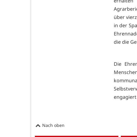
erhalte
Agrarberi
über vierz
in der Spa
Ehrennade
die die Ge
Die Ehre
Menschen 
kommuna
Selbstver
engagiert
Nach oben