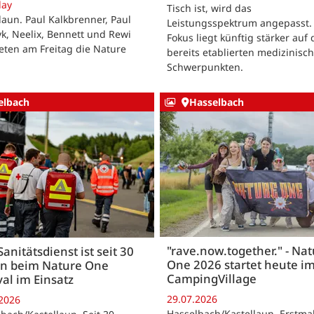
day
Tisch ist, wird das
laun. Paul Kalkbrenner, Paul
Leistungsspektrum angepasst.
k, Neelix, Bennett und Rewi
Fokus liegt künftig stärker auf
eten am Freitag die Nature
bereits etablierten medizinisc
Schwerpunkten.
elbach
Hasselbach
"rave.now.together." - Na
anitätsdienst ist seit 30
One 2026 startet heute i
en beim Nature One
CampingVillage
val im Einsatz
29.07.2026
.2026
Hasselbach/Kastellaun. Erstmal