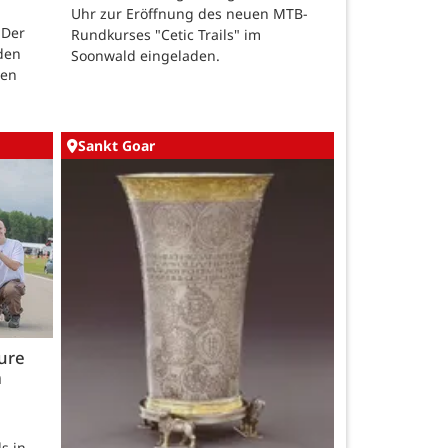
Uhr zur Eröffnung des neuen MTB-
 Der
Rundkurses "Cetic Trails" im
 den
Soonwald eingeladen.
hen
Sankt Goar
ture
m
s in