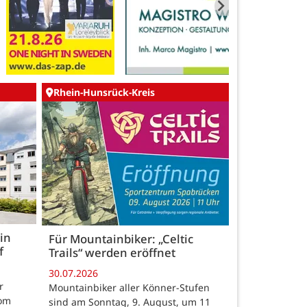
Rhein-Hunsrück-Kreis
in
Für Mountainbiker: „Celtic
f
Trails“ werden eröffnet
30.07.2026
r
Mountainbiker aller Könner-Stufen
vom
sind am Sonntag, 9. August, um 11