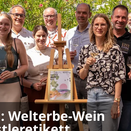
l: Welterbe-Wein
tleretikett