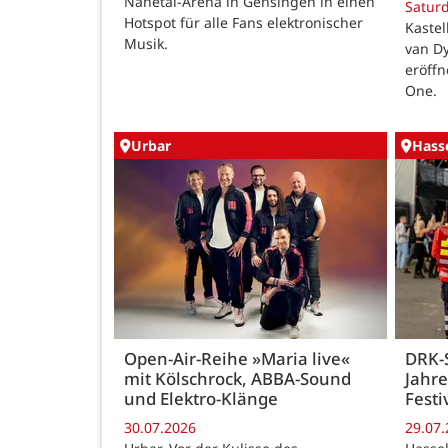
Nahetal-Arena in Gensingen in einen
Satur
Hotspot für alle Fans elektronischer
Kastel
Musik.
van Dy
eröffn
One.
Urbar
Hass
Open-Air-Reihe »Maria live«
DRK-S
mit Kölschrock, ABBA-Sound
Jahr
und Elektro-Klänge
Festi
30.07.2026
29.07