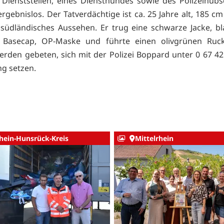
Dienststellen, eines Diensthundes sowie des Polizeihub
ergebnislos. Der Tatverdächtige ist ca. 25 Jahre alt, 185 
 südländisches Aussehen. Er trug eine schwarze Jacke, bl
 Basecap, OP-Maske und führte einen olivgrünen Ruck
rden gebeten, sich mit der Polizei Boppard unter 0 67 42 
g setzen.
hein-Hunsrück-Kreis
Mittelrhein