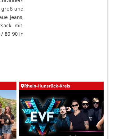
schraubers
cm groß und
aue Jeans,
sack mit.
/ 80 90 in
Rhein-Hunsrück-Kreis