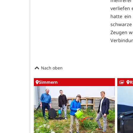
mehrerer 
verliefen 
hatte ein
schwarze
Zeugen we
Verbindun
Nach oben
Simmern
R