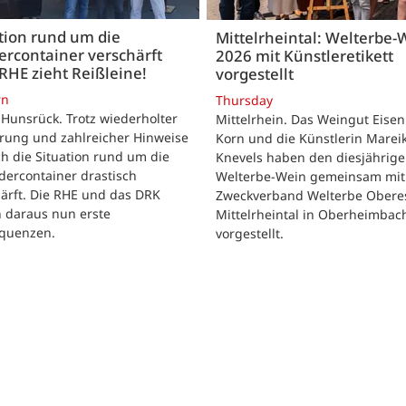
tion rund um die
Mittelrheintal: Welterbe-
ercontainer verschärft
2026 mit Künstleretikett
 RHE zieht Reißleine!
vorgestellt
rn
Thursday
Hunsrück. Trotz wiederholter
Mittelrhein. Das Weingut Eise
ärung und zahlreicher Hinweise
Korn und die Künstlerin Marei
ch die Situation rund um die
Knevels haben den diesjährig
idercontainer drastisch
Welterbe-Wein gemeinsam mi
ärft. Die RHE und das DRK
Zweckverband Welterbe Obere
n daraus nun erste
Mittelrheintal in Oberheimbac
quenzen.
vorgestellt.