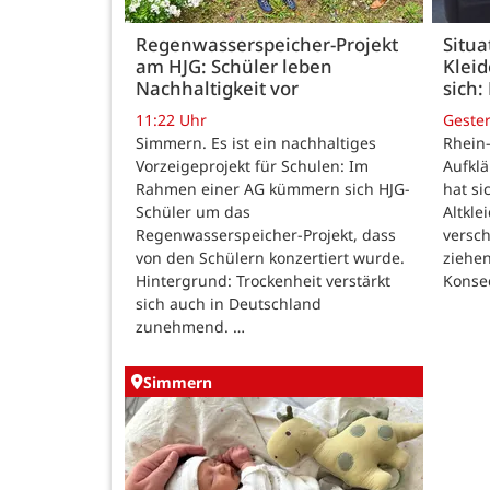
Regenwasserspeicher-Projekt
Situa
am HJG: Schüler leben
Kleid
Nachhaltigkeit vor
sich:
11:22 Uhr
Geste
Simmern. Es ist ein nachhaltiges
Rhein-
Vorzeigeprojekt für Schulen: Im
Aufkl
Rahmen einer AG kümmern sich HJG-
hat si
Schüler um das
Altkle
Regenwasserspeicher-Projekt, dass
versch
von den Schülern konzertiert wurde.
ziehe
Hintergrund: Trockenheit verstärkt
Konse
sich auch in Deutschland
zunehmend. …
Simmern