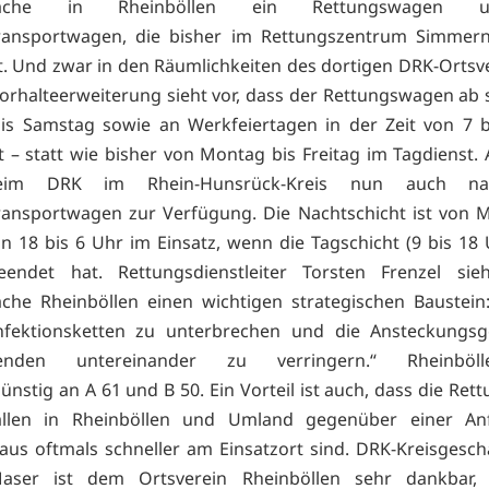
swache in Rheinböllen ein Rettungswagen 
ransportwagen, die bisher im Rettungszentrum Simmern
rt. Und zwar in den Räumlichkeiten des dortigen DRK-Ortsve
Vorhalteerweiterung sieht vor, dass der Rettungswagen ab 
is Samstag sowie an Werkfeiertagen in der Zeit von 7 b
st – statt wie bisher von Montag bis Freitag im Tagdienst
eim DRK im Rhein-Hunsrück-Kreis nun auch na
ansportwagen zur Verfügung. Die Nachtschicht ist von 
on 18 bis 6 Uhr im Einsatz, wenn die Tagschicht (9 bis 18 
eendet hat. Rettungsdienstleiter Torsten Frenzel sie
che Rheinböllen einen wichtigen strategischen Baustein
nfektionsketten zu unterbrechen und die Ansteckungsg
itenden untereinander zu verringern.“ Rheinböll
nstig an A 61 und B 50. Ein Vorteil ist auch, dass die Ret
ällen in Rheinböllen und Umland gegenüber einer An
us oftmals schneller am Einsatzort sind. DRK-Kreisgesch
aser ist dem Ortsverein Rheinböllen sehr dankbar,