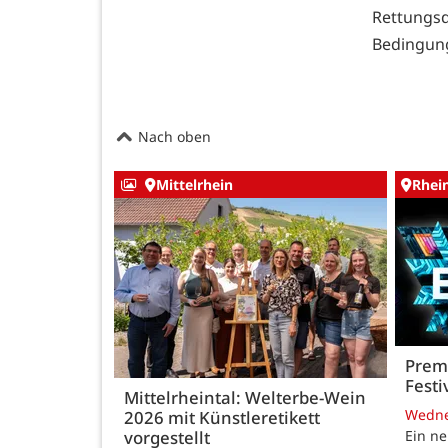
Rettungs
Bedingung
Nach oben
Mittelrhein
Rhei
Premi
Festi
Mittelrheintal: Welterbe-Wein
Wedn
2026 mit Künstleretikett
vorgestellt
Ein ne