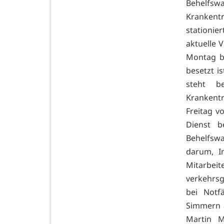
Behelf
Krankent
stationie
aktuelle 
Montag b
besetzt i
steht b
Krankentr
Freitag v
Dienst b
Behelfswa
darum, I
Mitarbe
verkehrsgü
bei Notf
Simmern a
Martin M