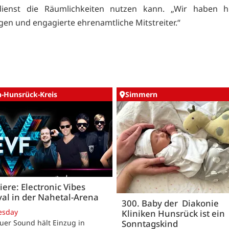
dienst die Räumlichkeiten nutzen kann. „Wir haben hi
en und engagierte ehrenamtliche Mitstreiter.“
n-Hunsrück-Kreis
Simmern
ere: Electronic Vibes
val in der Nahetal-Arena
300. Baby der Diakonie
esday
Kliniken Hunsrück ist ein
Sonntagskind
uer Sound hält Einzug in