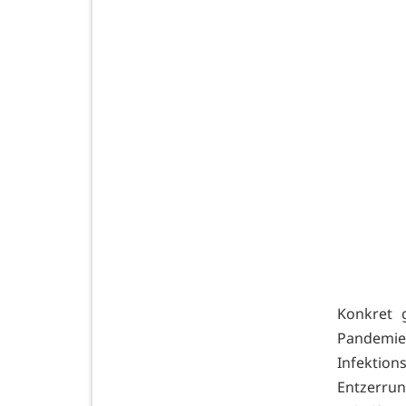
Konkret 
Pandemie
Infektio
Entzerr