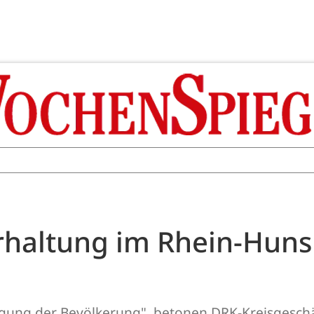
rhaltung im Rhein-Huns
orgung der Bevölkerung", betonen DRK-Kreisgesch