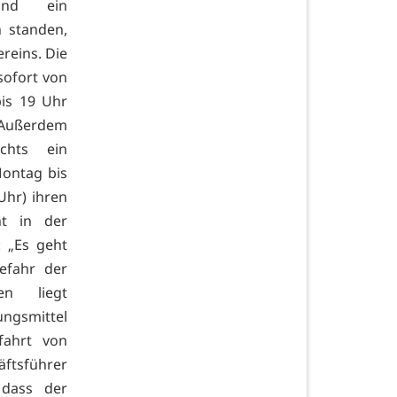
und ein
 standen,
reins. Die
sofort von
is 19 Uhr
. Außerdem
chts ein
Montag bis
Uhr) ihren
ht in der
: „Es geht
efahr der
en liegt
tungsmittel
fahrt von
äftsführer
 dass der