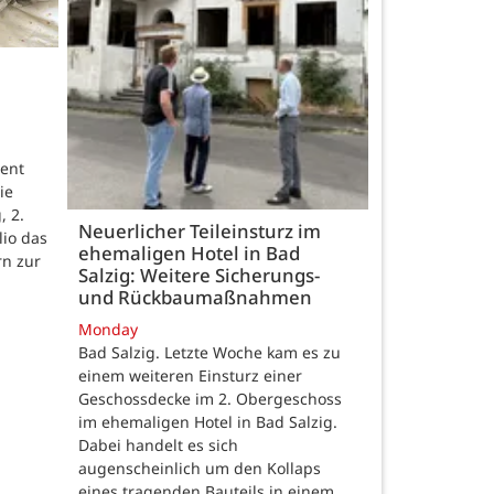
ent
ie
, 2.
Neuerlicher Teileinsturz im
lio das
ehemaligen Hotel in Bad
rn zur
Salzig: Weitere Sicherungs-
und Rückbaumaßnahmen
Monday
Bad Salzig. Letzte Woche kam es zu
einem weiteren Einsturz einer
Geschossdecke im 2. Obergeschoss
im ehemaligen Hotel in Bad Salzig.
Dabei handelt es sich
augenscheinlich um den Kollaps
eines tragenden Bauteils in einem