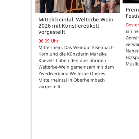
Premi
Festi
Mittelrheintal: Welterbe-Wein
Geste
2026 mit Künstleretikett
vorgestellt
Ein ne
Gensi
08:09 Uhr
verwan
Mittelrhein. Das Weingut Eisenbach-
Nahet
Korn und die Künstlerin Mareike
Hotspo
Knevels haben den diesjährigen
Musik
Welterbe-Wein gemeinsam mit dem
Zweckverband Welterbe Oberes
Mittelrheintal in Oberheimbach
vorgestellt.