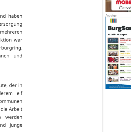
end haben
ersorgung
mehreren
ktion war
burgring.
innen und
te, der in
derem elf
 Kommunen
die Arbeit
ke werden
und junge