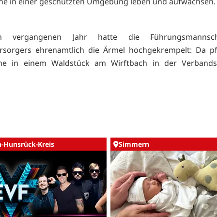
e in einer geschützten Umgebung leben und aufwachsen.
 vergangenen Jahr hatte die Führungsmannsc
rsorgers ehrenamtlich die Ärmel hochgekrempelt: Da pf
e in einem Waldstück am Wirftbach in der Verband
n-Hunsrück-Kreis
Simmern