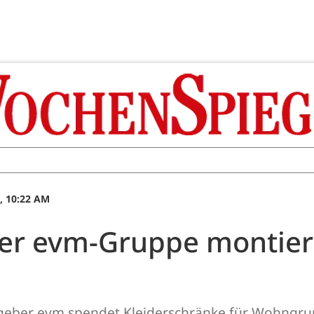
, 10:22 AM
er evm-Gruppe montier
geber evm spendet Kleiderschränke für Wohngrup