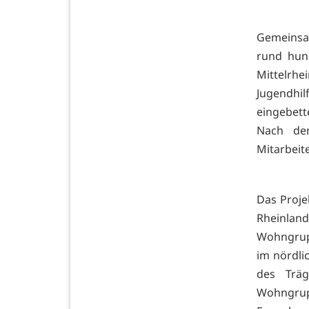
Gemeinsa
rund hun
Mittelr
Jugendhi
eingebet
Nach dem
Mitarbeit
Das Proje
Rheinlan
Wohngrup
im nördli
des Träg
Wohngrup