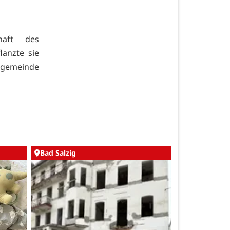
haft des
lanzte sie
sgemeinde
Bad Salzig