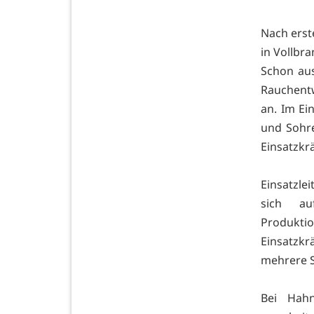
Nach erst
in Vollbr
Schon au
Rauchent
an. Im Ei
und Sohr
Einsatzkrä
Einsatzle
sich au
Produkti
Einsatzk
mehrere S
Bei Hahn