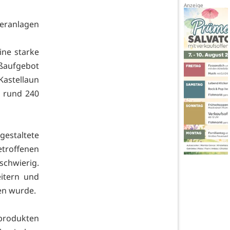
teranlagen
ne starke
ßaufgebot
Kastellaun
 rund 240
gestaltete
roffenen
chwierig.
itern und
en wurde.
produkten