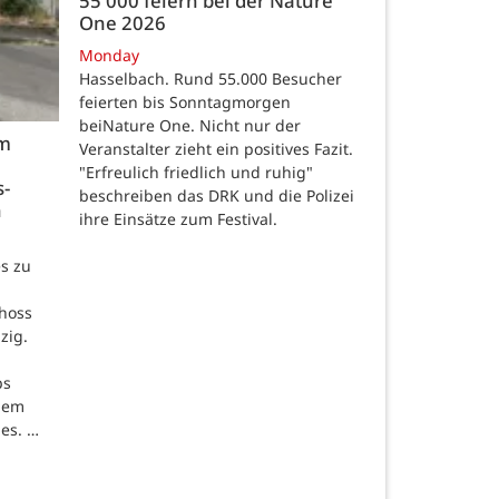
55 000 feiern bei der Nature
One 2026
Monday
Hasselbach. Rund 55.000 Besucher
feierten bis Sonntagmorgen
beiNature One. Nicht nur der
im
Veranstalter zieht ein positives Fazit.
"Erfreulich friedlich und ruhig"
s-
beschreiben das DRK und die Polizei
n
ihre Einsätze zum Festival.
s zu
hoss
zig.
ps
inem
es. …