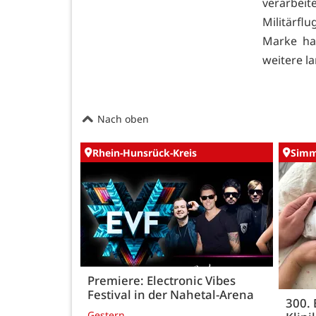
verarbei
Militärf
Marke ha
weitere l
Nach oben
Rhein-Hunsrück-Kreis
Simm
Premiere: Electronic Vibes
Festival in der Nahetal-Arena
300.
Gestern