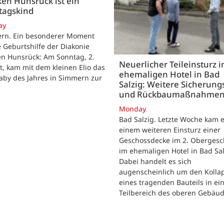
ken Hunsrück ist ein
tagskind
ay
rn. Ein besonderer Moment
e Geburtshilfe der Diakonie
en Hunsrück: Am Sonntag, 2.
Neuerlicher Teileinsturz 
, kam mit dem kleinen Elio das
ehemaligen Hotel in Bad
aby des Jahres in Simmern zur
Salzig: Weitere Sicherung
und Rückbaumaßnahme
Monday
Bad Salzig. Letzte Woche kam e
einem weiteren Einsturz einer
Geschossdecke im 2. Obergesc
im ehemaligen Hotel in Bad Sal
Dabei handelt es sich
augenscheinlich um den Kolla
eines tragenden Bauteils in e
Teilbereich des oberen Gebäud