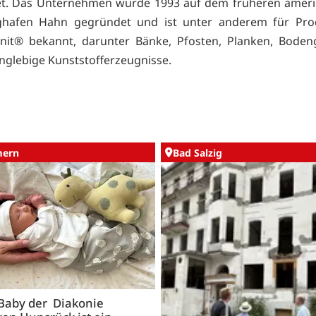
tet. Das Unternehmen wurde 1993 auf dem früheren ameri
lughafen Hahn gegründet und ist unter anderem für Pro
nit® bekannt, darunter Bänke, Pfosten, Planken, Bodeng
anglebige Kunststofferzeugnisse.
ern
Bad Salzig
 Baby der Diakonie