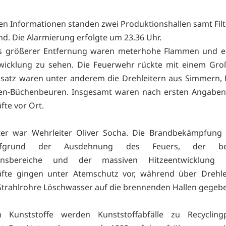
en Informationen standen zwei Produktionshallen samt Fil
and. Die Alarmierung erfolgte um 23.36 Uhr.
s größerer Entfernung waren meterhohe Flammen und ei
wicklung zu sehen. Die Feuerwehr rückte mit einem Gro
nsatz waren unter anderem die Drehleitern aus Simmern, 
en-Büchenbeuren. Insgesamt waren nach ersten Angaben
fte vor Ort.
iter war Wehrleiter Oliver Socha. Die Brandbekämpfung 
fgrund der Ausdehnung des Feuers, der bet
onsbereiche und der massiven Hitzeentwicklung s
räfte gingen unter Atemschutz vor, während über Drehle
trahlrohre Löschwasser auf die brennenden Hallen gegeb
 Kunststoffe werden Kunststoffabfälle zu Recycling