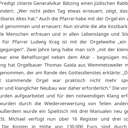
 Predigt zitierte Generalvikar Bätzing einen jüdischen Rab
undert: „Wer nicht jeden Tag etwas erneuert, zeigt, da
tbares Altes hat.“ Auch die Pfarrei habe mit der Orgel ein
nd genommen und erneuert: Nun strahle die alte Kostbarke
ele Menschen erfreuen und in allen Lebenslange und S
n. Für Pfarrer Ludwig Krag ist mit der Orgelweihe „ein
 gegangen“. Zwei Jahre lang habe man sich „mit der kleine
war eine Behelfsorgel neben dem Altar - begnügen mü
ung hat Orgelbauer Thomas Gaida aus Wemmetsweiler m
enommen, der am Rande des Gottesdienstes erklärte: „D
it stammende Orgel war praktisch nicht mehr spie
er und klanglicher Neubau war daher erforderlich.“ Die v
urden aufgearbeitet und für den notwendigen Klang erf
 wurden durch die Wiederverwertung von Teilen ander
Außerdem wurde ein Spieltisch mit drei Manualen neu g
 St. Michael verfügt nun über 16 Register und drei s
e. Die Kosten in Höhe von 130.000 Euro sind durc