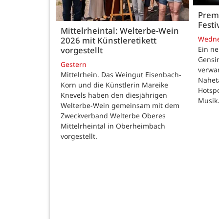
Premi
Festi
Mittelrheintal: Welterbe-Wein
Wedn
2026 mit Künstleretikett
vorgestellt
Ein ne
Gensi
Gestern
verwan
Mittelrhein. Das Weingut Eisenbach-
Nahet
Korn und die Künstlerin Mareike
Hotspo
Knevels haben den diesjährigen
Musik
Welterbe-Wein gemeinsam mit dem
Zweckverband Welterbe Oberes
Mittelrheintal in Oberheimbach
vorgestellt.