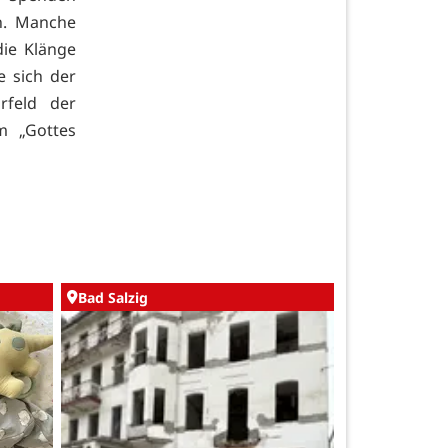
n. Manche
ie Klänge
e sich der
rfeld der
m „Gottes
Bad Salzig