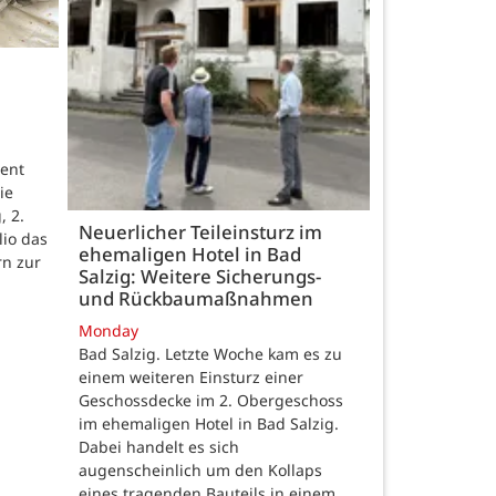
ent
ie
, 2.
Neuerlicher Teileinsturz im
lio das
ehemaligen Hotel in Bad
rn zur
Salzig: Weitere Sicherungs-
und Rückbaumaßnahmen
Monday
Bad Salzig. Letzte Woche kam es zu
einem weiteren Einsturz einer
Geschossdecke im 2. Obergeschoss
im ehemaligen Hotel in Bad Salzig.
Dabei handelt es sich
augenscheinlich um den Kollaps
eines tragenden Bauteils in einem