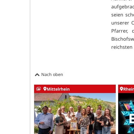
aufgebra
seien sc
unserer O
Pfarrer,
Bischofs
reichsten
Nach oben
Mittelrhein
Rhei