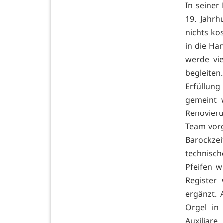
In seiner
19. Jahrh
nichts kos
in die Ha
werde vi
begleite
Erfüllung
gemeint 
Renovier
Team vorg
Barockze
technisch
Pfeifen w
Register
ergänzt. 
Orgel in
Auxiliar