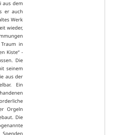
bi aus dem
ss er auch
 altes Werk
it wieder,
timmungen
 Traum in
n Kiste“ -
ssen. Die
it seinem
ie aus der
lbar. Ein
orhandenen
orderliche
er Orgeln
ebaut. Die
ogenannte
h Spenden