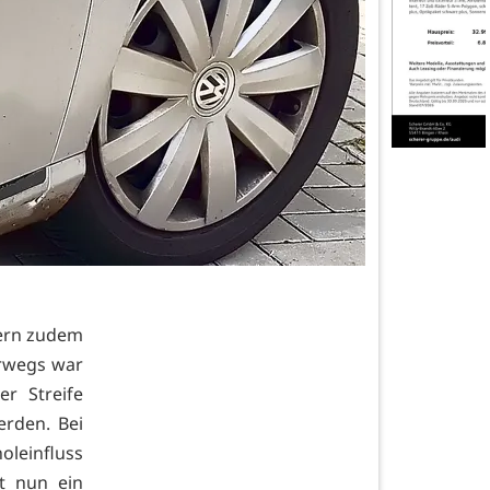
mern zudem
erwegs war
r Streife
erden. Bei
oleinfluss
t nun ein