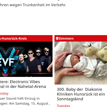
ahren wegen Trunkenheit im Verkehr.
n-Hunsrück-Kreis
Simmern
ere: Electronic Vibes
val in der Nahetal-Arena
300. Baby der Diakonie
esday
Kliniken Hunsrück ist ein
Sonntagskind
uer Sound hält Einzug in
ngen: Am Samstag, 15. August ,
Tuesday