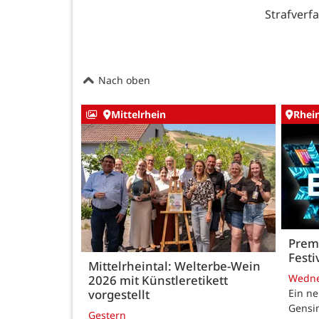
Strafverf
Nach oben
Mittelrhein
Rhei
Premi
Festi
Mittelrheintal: Welterbe-Wein
Wedn
2026 mit Künstleretikett
vorgestellt
Ein ne
Gensi
Gestern