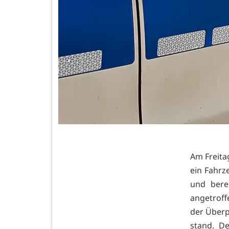
Am Freita
ein Fahrz
und bere
angetroff
der Überp
stand. D