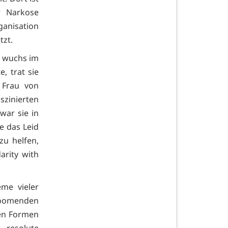
r Narkose
anisation
tzt.
d wuchs im
, trat sie
 Frau von
szinierten
war sie in
e das Leid
zu helfen,
rity with
me vieler
 boomenden
ren Formen
resolute