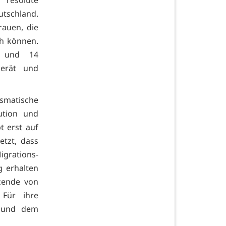
tschland.
rauen, die
h können.
n und 14
berät und
ismatische
ution und
t erst auf
tzt, dass
igrations-
g erhalten
zende von
Für ihre
n und dem