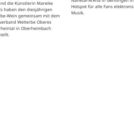
Nahetal-Arena in Gensingen in
nd die Künstlerin Mareike
Hotspot für alle Fans elektroni
ls haben den diesjährigen
Musik.
rbe-Wein gemeinsam mit dem
verband Welterbe Oberes
rheintal in Oberheimbach
tellt.