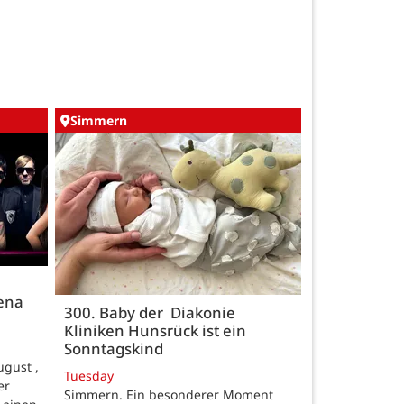
Simmern
rena
300. Baby der Diakonie
Kliniken Hunsrück ist ein
Sonntagskind
gust ,
Tuesday
er
Simmern. Ein besonderer Moment