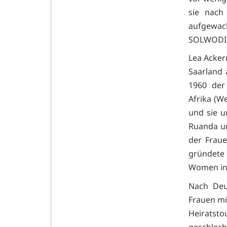
sie nach
aufgewac
SOLWODI m
Lea Acker
Saarland 
1960 der
Afrika (W
und sie u
Ruanda un
der Fraue
gründete
Women in 
Nach Deu
Frauen mi
Heiratsto
geschle