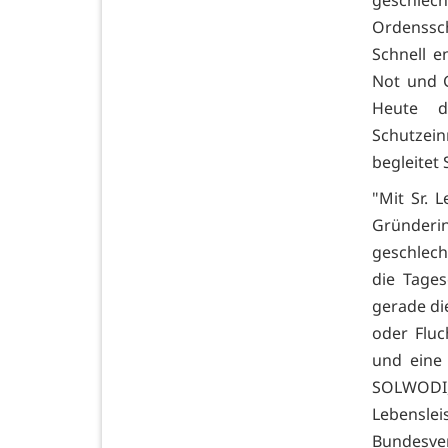
Ordenssc
Schnell e
Not und 
Heute d
Schutzei
begleitet
"Mit Sr. 
Gründeri
geschlech
die Tage
gerade di
oder Fluc
und eine
SOLWODI
Lebensle
Bundesver