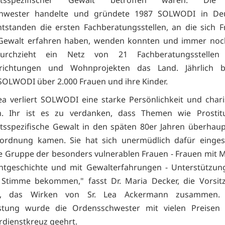
hwester handelte und gründete 1987 SOLWODI in Deu
ntstanden die ersten Fachberatungsstellen, an die sich F
Gewalt erfahren haben, wenden konnten und immer noc
urchzieht ein Netz von 21 Fachberatungsstelle
nrichtungen und Wohnprojekten das Land. Jährlich 
 SOLWODI über 2.000 Frauen und ihre Kinder.
Lea verliert SOLWODI eine starke Persönlichkeit und char
n. Ihr ist es zu verdanken, dass Themen wie Prostit
tsspezifische Gewalt in den späten 80er Jahren überhaup
sordnung kamen. Sie hat sich unermüdlich dafür eingese
e Gruppe der besonders vulnerablen Frauen - Frauen mit M
htgeschichte und mit Gewalterfahrungen - Unterstützun
 Stimme bekommen," fasst Dr. Maria Decker, die Vorsit
, das Wirken von Sr. Lea Ackermann zusammen. 
istung wurde die Ordensschwester mit vielen Preise
dienstkreuz geehrt.