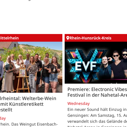
ittelrhein
Rhein-Hunsrück-Kreis
Premiere: Electronic Vibes
Festival in der Nahetal-A
lrheintal: Welterbe-Wein
Wednesday
mit Künstleretikett
stellt
Ein neuer Sound hält Einzug in
Gensingen: Am Samstag, 15. Au
day
verwandelt sich das Gelände d
rhein. Das Weingut Eisenbach-