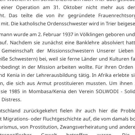
 einer Operation am 31. Oktober nicht mehr aus de
ht. Das teilte die von ihr gegründete Frauenrechtsorg
it. Die katholische Ordensschwester wird in Trier beigese
mann wurde am 2. Februar 1937 in Völklingen geboren un
auf. Nachdem sie zunächst eine Banklehre absolviert hatte
 Gemeinschaft der Missionsschwestern Unserer Lieben
eiße Schwestern) bei, weil sie ferne Länder und Kulturen fa
nbedingt in der Mission arbeiten wollte. Für ihren Orden 
d Kenia in der Lehrerausbildung tätig. In Afrika erlebte si
n, die sich aus Armut prostituieren mussten. Um ihnen 
 sie 1985 in Mombasa/Kenia den Verein SOLWODI - Solida
Distress.
tschland zurückgekehrt fielen ihr auch hier die Proble
t Migrations- oder Fluchtgeschichte auf, die vom damals
urismus, von Prostitution, Zwangsverheiratung und ande
chtsspezifischer Gewalt betroffen waren. Die 