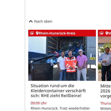
Nach oben
Rhein-Hunsrück-Kreis
M
Situation rund um die
Mitte
Kleidercontainer verschärft
2026 
sich: RHE zieht Reißleine!
vorge
09:09 Uhr
Thurs
Rhein-Hunsrück. Trotz wiederholter
Mittel