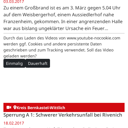
03.03.2017
Zu einem Großbrand ist es am 3. März gegen 5.04 Uhr
auf dem Weisbergerhof, einem Aussiedlerhof nahe
Franzenheim, gekommen. In einer angrenzenden Halle
war aus bislang ungeklärter Ursache ein Feuer
ausgebrochen. Die Polizei schließt Brandstiftung nicht
Durch das Laden des Videos von www.youtube-nocookie.com
aus. …
werden ggf. Cookies und andere persistente Daten
geschrieben und zum Tracking verwendet. Soll das Video
geladen werden?
Einmalig
Dauerhaft
Kreis Bernkastel-Wittlich
Sperrung A 1: Schwerer Verkehrsunfall bei Rivenich
18.02.2017