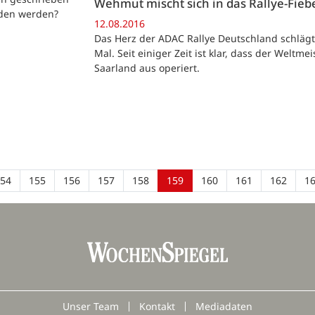
Wehmut mischt sich in das Rallye-Fieb
aden werden?
12.08.2016
Das Herz der ADAC Rallye Deutschland schlägt e
Mal. Seit einiger Zeit ist klar, dass der Welt
Saarland aus operiert.
54
155
156
157
158
159
160
161
162
1
Unser Team
Kontakt
Mediadaten