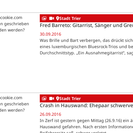
ocookie.com
Stadt Trier
en geschrieben
Fred Barreto: Gitarrist, Sänger und G
aden werden?
30.09.2016
Was Brille und Bart verbergen, das drückt sic
eines luxemburgischen Bluesrock-Trios und beli
Durchschnittstyp. „Ein Ausnahmegitarrist“, sag
ocookie.com
Stadt Trier
en geschrieben
Crash in Hauswand: Ehepaar schwerver
aden werden?
26.09.2016
In Zerf ist gestern gegen Mittag (26.9.16) ei
Hauswand gefahren. Nach ersten Informatione
Beifahrersitz saß, schwer verletzt.