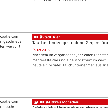
ocookie.com
Stadt Trier
en geschrieben
Taucher finden gestohlene Gegenständ
aden werden?
25.09.2016
Nachdem im vergangenen Jahr einen Diebstah
mehrere Kelche und eine Monstranz im Wert v
heute ein privates Tauchunternehmen aus Tr
ocookie.com
Altkreis Monschau
en geschrieben
Erfolgreiche Unternehmer wissen, waru