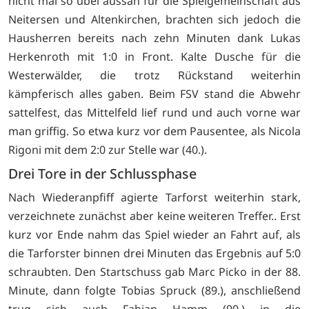
nicht mal so übel aussah für die Spielgemeinschaft aus
Neitersen und Altenkirchen, brachten sich jedoch die
Hausherren bereits nach zehn Minuten dank Lukas
Herkenroth mit 1:0 in Front. Kalte Dusche für die
Westerwälder, die trotz Rückstand weiterhin
kämpferisch alles gaben. Beim FSV stand die Abwehr
sattelfest, das Mittelfeld lief rund und auch vorne war
man griffig. So etwa kurz vor dem Pausentee, als Nicola
Rigoni mit dem 2:0 zur Stelle war (40.).
Drei Tore in der Schlussphase
Nach Wiederanpfiff agierte Tarforst weiterhin stark,
verzeichnete zunächst aber keine weiteren Treffer.. Erst
kurz vor Ende nahm das Spiel wieder an Fahrt auf, als
die Tarforster binnen drei Minuten das Ergebnis auf 5:0
schraubten. Den Startschuss gab Marc Picko in der 88.
Minute, dann folgte Tobias Spruck (89.), anschließend
trug sich auch Fabian Hamm (90.) in die