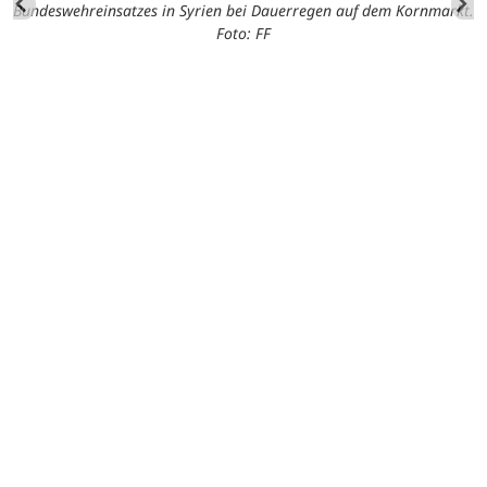
Bundeswehreinsatzes in Syrien bei Dauerregen auf dem Kornmarkt.
Foto: FF
n
en
v
e
en
U
nn
I