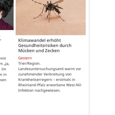
h
r
Klimawandel erhöht
Gesundheitsrisiken durch
Mücken und Zecken
Gestern
ommt
Trier/Region.
m „Ja,
Landesuntersuchungsamt warnt vor
. Im
zunehmender Verbreitung von
n in
Krankheitserregern – erstmals in
osen
Rheinland-Pfalz erworbene West-Nil-
Infektion nachgewiesen.