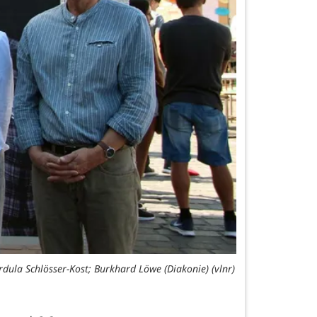
ordula Schlösser-Kost; Burkhard Löwe (Diakonie) (vlnr)