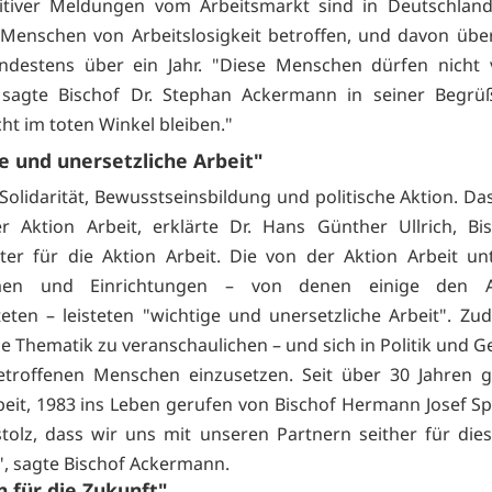
sitiver Meldungen vom Arbeitsmarkt sind in Deutschland
 Menschen von Arbeitslosigkeit betroffen, und davon über
ndestens über ein Jahr. "Diese Menschen dürfen nicht 
 sagte Bischof Dr. Stephan Ackermann in seiner Begrüß
ht im toten Winkel bleiben."
e und unersetzliche Arbeit"
Solidarität, Bewusstseinsbildung und politische Aktion. Das
er Aktion Arbeit, erklärte Dr. Hans Günther Ullrich, Bis
ter für die Aktion Arbeit. Die von der Aktion Arbeit un
en und Einrichtungen – von denen einige den Ak
teten – leisteten "wichtige und unersetzliche Arbeit". Zu
ie Thematik zu veranschaulichen – und sich in Politik und G
etroffenen Menschen einzusetzen. Seit über 30 Jahren g
beit, 1983 ins Leben gerufen von Bischof Hermann Josef Sp
stolz, dass wir uns mit unseren Partnern seither für di
", sagte Bischof Ackermann.
 für die Zukunft"