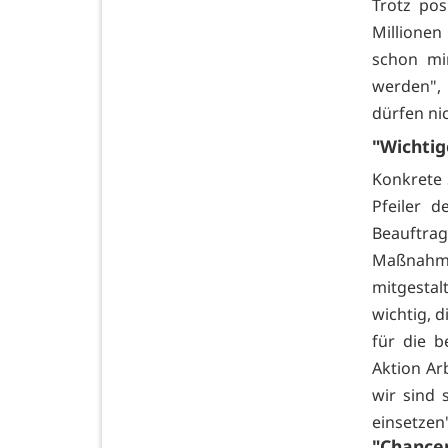
Trotz po
Millionen
schon mi
werden",
dürfen nic
"Wichtig
Konkrete 
Pfeiler d
Beauftrag
Maßnahm
mitgestal
wichtig, d
für die b
Aktion Ar
wir sind 
einsetzen
"Chancen