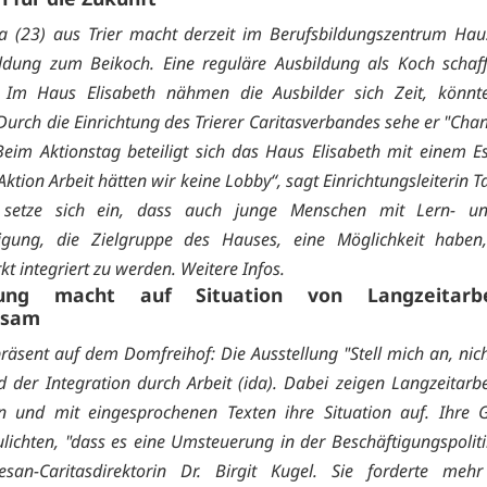
 (23) aus Trier macht derzeit im Berufsbildungszentrum Hau
ldung zum Beikoch. Eine reguläre Ausbildung als Koch schaff
r. Im Haus Elisabeth nähmen die Ausbilder sich Zeit, könnt
Durch die Einrichtung des Trierer Caritasverbandes sehe er "Chan
Beim Aktionstag beteiligt sich das Haus Elisabeth mit einem E
ktion Arbeit hätten wir keine Lobby“, sagt Einrichtungsleiterin T
setze sich ein, dass auch junge Menschen mit Lern- un
ligung, die Zielgruppe des Hauses, eine Möglichkeit habe
kt integriert zu werden. Weitere
Infos.
lung macht auf Situation von Langzeitarbe
ksam
präsent auf dem Domfreihof: Die Ausstellung "Stell mich an, nich
d der Integration durch Arbeit (ida). Dabei zeigen Langzeitarbe
n und mit eingesprochenen Texten ihre Situation auf. Ihre 
lichten, "dass es eine Umsteuerung in der Beschäftigungspoliti
esan-Caritasdirektorin Dr. Birgit Kugel. Sie forderte mehr 