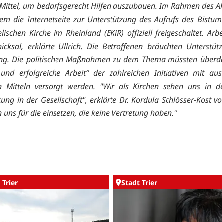
e Mittel, um bedarfsgerecht Hilfen auszubauen. Im Rahmen des A
dem die
Internetseite zur Unterstützung des Aufrufs des Bistum
ischen Kirche im Rheinland (EKiR) offiziell freigeschaltet. Arbe
hicksal, erklärte Ullrich. Die Betroffenen bräuchten Unterstüt
ng. Die politischen Maßnahmen zu dem Thema müssten überda
und erfolgreiche Arbeit“ der zahlreichen Initiativen mit au
en Mitteln versorgt werden. "Wir als Kirchen sehen uns in d
ung in der Gesellschaft", erklärte Dr. Kordula Schlösser-Kost vo
 uns für die einsetzen, die keine Vertretung haben."
 Trier
Stadt Trier