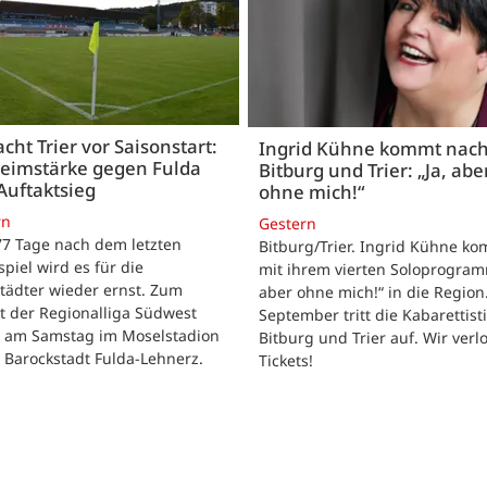
acht Trier vor Saisonstart:
Ingrid Kühne kommt nac
Heimstärke gegen Fulda
Bitburg und Trier: „Ja, abe
Auftaktsieg
ohne mich!“
rn
Gestern
 77 Tage nach dem letzten
Bitburg/Trier. Ingrid Kühne k
tspiel wird es für die
mit ihrem vierten Soloprogram
tädter wieder ernst. Zum
aber ohne mich!“ in die Region
t der Regionalliga Südwest
September tritt die Kabarettisti
t am Samstag im Moselstadion
Bitburg und Trier auf. Wir verl
 Barockstadt Fulda-Lehnerz.
Tickets!