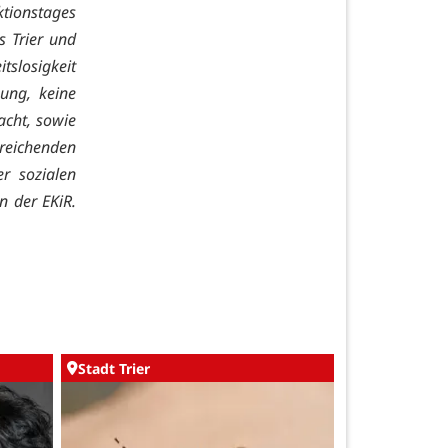
ktionstages
s Trier und
itslosigkeit
zung, keine
cht, sowie
sreichenden
er sozialen
n der EKiR.
Stadt Trier