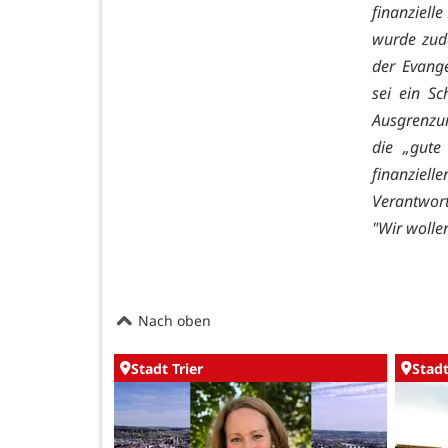
finanziell
wurde zu
der Evangel
sei ein Sc
Ausgrenzu
die „gute 
finanziell
Verantwort
"Wir wollen
Nach oben
Stadt Trier
Stadt