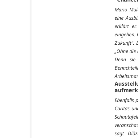
Mario Mula
eine Ausbi
erklärt e
eingehen. 
Zukunft". 
„Ohne die A
Denn sie 
Benachtei
Arbeitsmar
Ausstel
aufmer
Ebenfalls 
Caritas un
Schautafel
veranschau
sagt Diöz