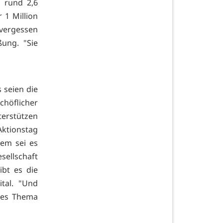
 rund 2,6
 1 Million
vergessen
ung. "Sie
 seien die
chöflicher
terstützen
tionstag
dem sei es
esellschaft
ibt es die
ital. "Und
eses Thema