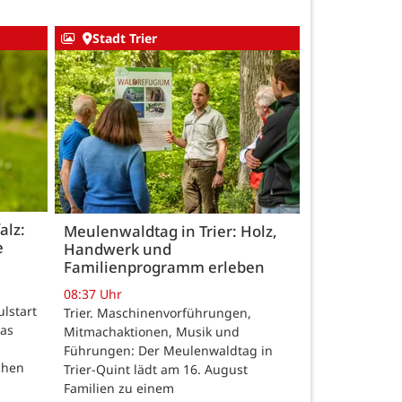
Stadt Trier
alz:
Meulenwaldtag in Trier: Holz,
e
Handwerk und
Familienprogramm erleben
08:37 Uhr
ulstart
Trier. Maschinenvorführungen,
das
Mitmachaktionen, Musik und
Führungen: Der Meulenwaldtag in
chen
Trier-Quint lädt am 16. August
Familien zu einem