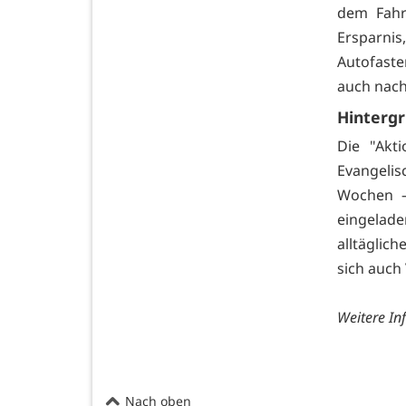
dem Fahr
Ersparnis
Autofaste
auch nach
Hinterg
Die "Akt
Evangelis
Wochen –
eingelade
alltäglic
sich auch
Weitere In
Nach oben