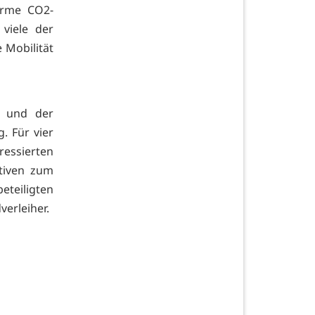
orme CO2-
 viele der
 Mobilität
n und der
. Für vier
essierten
ativen zum
eteiligten
erleiher.