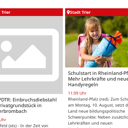
 Trier
Stadt Trier
Schulstart in Rheinland-Pf
Mehr Lehrkräfte und neu
Handyregeln
11:09 Uhr
Rheinland-Pfalz (red). Zum Sch
PDTR: Einbruchsdiebstahl
rivatgrundstück in
am Montag, 10. August, setzt 
erbrombach
Land neue bildungspolitische
Schwerpunkte: Neben zusätzli
 Uhr
Lehrkräften und neuen
feld (ots) - In der Zeit von