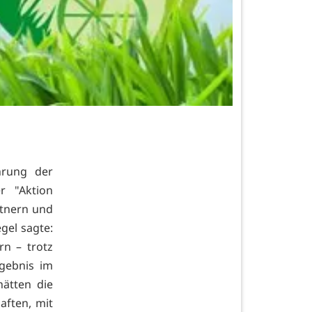
hrung der
r "Aktion
rtnern und
gel sagte:
rn – trotz
rgebnis im
ätten die
aften, mit