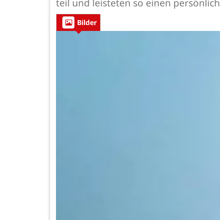
teil und leisteten so einen persönli
Bilder